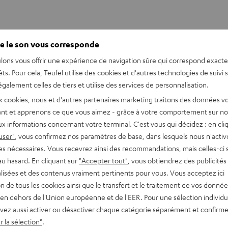
e le son vous corresponde
lons vous offrir une expérience de navigation sûre qui correspond exact
êts. Pour cela, Teufel utilise des cookies et d'autres technologies de suivi 
galement celles de tiers et utilise des services de personnalisation.
x cookies, nous et d'autres partenaires marketing traitons des données v
nt et apprenons ce que vous aimez - grâce à votre comportement sur not
x informations concernant votre terminal. C'est vous qui décidez : en cli
user"
, vous confirmez nos paramètres de base, dans lesquels nous n'acti
es nécessaires. Vous recevrez ainsi des recommandations, mais celles-ci 
au hasard. En cliquant sur
"Accepter tout"
, vous obtiendrez des publicités
lisées et des contenus vraiment pertinents pour vous. Vous acceptez ici
tion de tous les cookies ainsi que le transfert et le traitement de vos donné
en dehors de l'Union européenne et de l'EER. Pour une sélection individu
re supérieur standard chez Teu
vez aussi activer ou désactiver chaque catégorie séparément et confirme
 la sélection"
.
es seconds sont rendus de façon directe et claire, alors que les