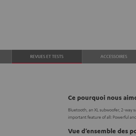
REVUES ET TESTS
ACCESSOIRES
Ce pourquoi nous aimo
Bluetooth, an XL subwoofer, 2-way sat
important feature of all: Powerful an
Vue d’ensemble des po