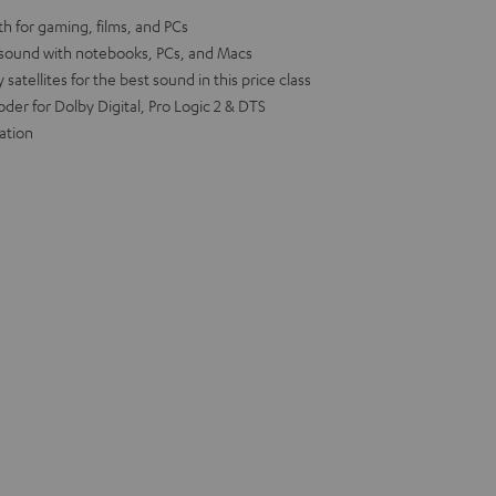
h for gaming, films, and PCs
1 sound with notebooks, PCs, and Macs
atellites for the best sound in this price class
oder for Dolby Digital, Pro Logic 2 & DTS
ation