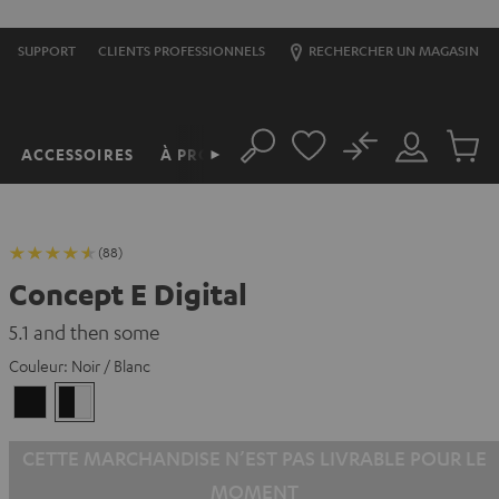
SUPPORT
CLIENTS PROFESSIONNELS
RECHERCHER UN MAGASIN
No
ACCESSOIRES
À PROPOS
►
Rechercher
Mon
Produit
compte
du
panier
(88)
Concept E Digital
5.1 and then some
Couleur:
Noir / Blanc
Noir
Noir
/
Blanc
CETTE MARCHANDISE N’EST PAS LIVRABLE POUR LE
MOMENT