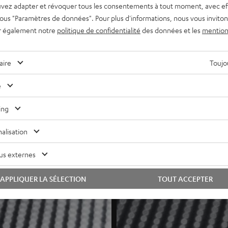
vez adapter et révoquer tous les consentements à tout moment, avec ef
orme entière et soignée. Due reste, la présence de deux
 sous "Paramètres de données". Pour plus d'informations, nous vous inviton
 quand bien même le volume d’écoute serait relativement bas.
r également notre
politique de confidentialité
des données et les
mention
aire
Toujou
es
e
importe l’occasion. Qu’il s’agisse d’une soirée cinéma en
re d’une écoute prolongée de musiques en tout genre, le
ing
alisation
us externes
APPLIQUER LA SÉLECTION
TOUT ACCEPTER