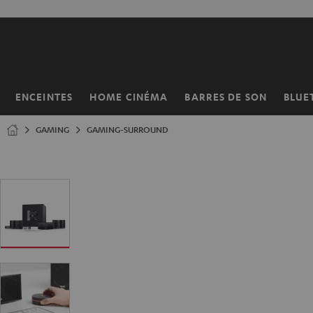
ERS LE
ONTENU
ENCEINTES
HOME CINÉMA
BARRES DE SON
BLUE
Page
d’accueil
GAMING
GAMING-SURROUND