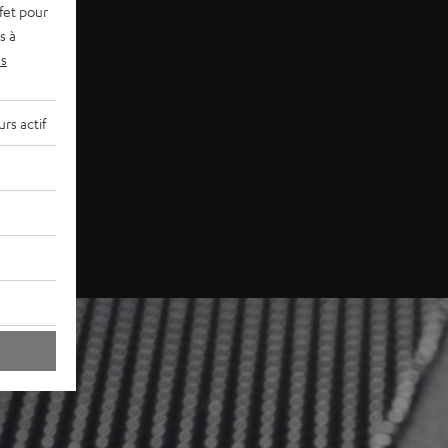
fet pour
s à
s
rs actif