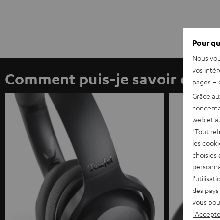
Pour qu
Nous vou
vos intér
Comment puis-je savoir quelle
pages – é
Grâce au
concerna
web et au
"Tout ref
les cooki
choisies 
personna
l'utilisa
des pays 
vous pou
"Accepter