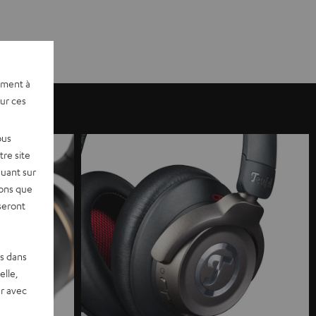
ement à
sur ces
ous
re site
quant sur
vons que
seront
es dans
elle,
r avec