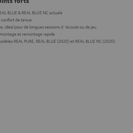
ints forts
REAL BLUE & REAL BLUE NC actuels
 confort de tenue
e, idéal pour de longues sessions d´écoute ou de jeu
émontage et remontage rapide
 modèles REAL PURE, REAL BLUE (2020) et REAL BLUE NC (2020)