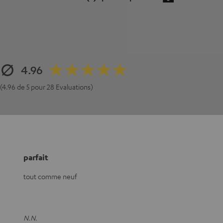
4.96
(4.96 de 5 pour 28 Evaluations)
parfait
tout comme neuf
N.N.