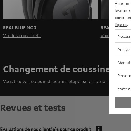
Vous pou
l’avenir,
consulte
légales
.
REAL BLUE NC 3
REAL BLUE / 
Voir les coussinets
Voir les coussi
Nécess
Analys
Market
Changement de coussinets
Personn
Vous trouverez des instructions étape par étape sur le rempla
conten
Revues et tests
Evaluations de nos client(e)s pour ce produit.