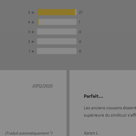
5
27
4
1
3
0
2
0
1
0
07/12/2025
Parfait...
Les anciens coussins étaient
supérieure du similicuir s'effr
Karen L.
(Traduit automatiquement *)