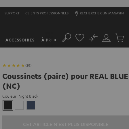
SUPPORT
CLIENTS PROFESSIONNELS
RECHERCHER UN MAGASIN
No
ACCESSOIRES
À PROPOS
►
Rechercher
Mon
Produit
compte
du
panier
(28)
Coussinets (paire) pour REAL BLUE
(NC)
Couleur:
Night Black
Night
Pearl
Steel
Black
White
Blue
CET ARTICLE N'EST PLUS DISPONIBLE