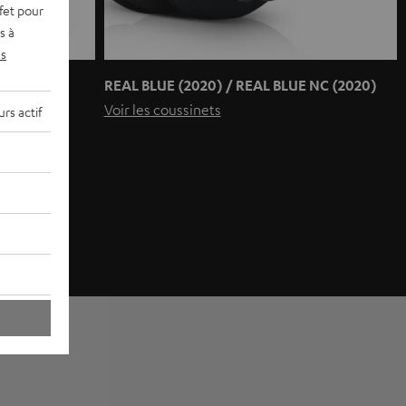
fet pour
s à
s
REAL BLUE (2020) / REAL BLUE NC (2020)
Voir les coussinets
rs actif