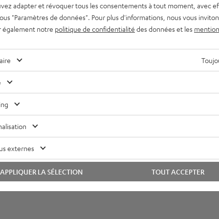
vez adapter et révoquer tous les consentements à tout moment, avec ef
 sous "Paramètres de données". Pour plus d'informations, nous vous inviton
r également notre
politique de confidentialité
des données et les
mention
REAL BLUE NC
REAL BLUE PRO
nets
Voir les coussinets
aire
Toujou
e
ing
alisation
cement des coussinets dans le
mode d'emploi
.
us externes
APPLIQUER LA SÉLECTION
TOUT ACCEPTER