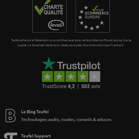
n
t
i
e
Teufel adhère à la Fédération du e-commerce et de la vente à distance (Fevad) et à sa charte
qualité. La Fevad est membre du réseau européen Ecommerce Europe Trustmark.
Le Blog Teufel
Technologies audio, modes, conseils & astuces
Teufel Support