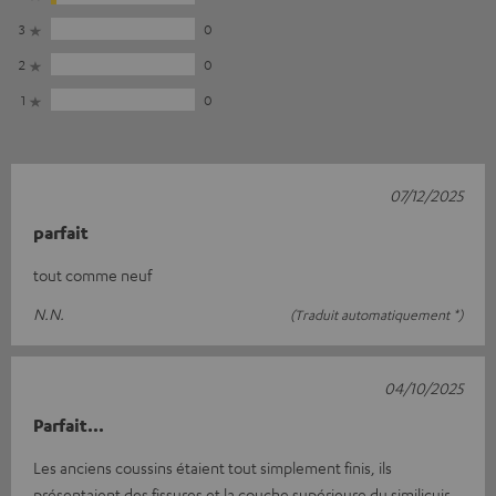
3
0
2
0
1
0
07/12/2025
parfait
tout comme neuf
N.N.
(Traduit automatiquement *)
04/10/2025
Parfait...
Les anciens coussins étaient tout simplement finis, ils
présentaient des fissures et la couche supérieure du similicuir