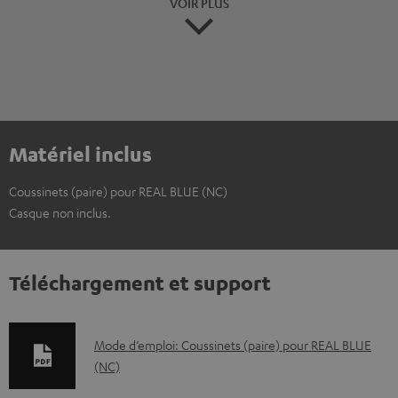
VOIR PLUS
Matériel inclus
Coussinets (paire) pour REAL BLUE (NC)
Casque non inclus.
Téléchargement et support
D
Mode d’emploi: Coussinets (paire) pour REAL BLUE
(NC)
o