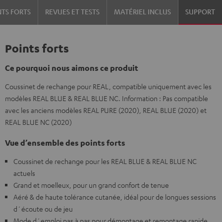
NTS FORTS
REVUES ET TESTS
MATÉRIEL INCLUS
SUPPORT
Points forts
Ce pourquoi nous aimons ce produit
Coussinet de rechange pour REAL, compatible uniquement avec les
modèles REAL BLUE & REAL BLUE NC. Information : Pas compatible
avec les anciens modèles REAL PURE (2020), REAL BLUE (2020) et
REAL BLUE NC (2020)
Vue d’ensemble des points forts
Coussinet de rechange pour les REAL BLUE & REAL BLUE NC
actuels
Grand et moelleux, pour un grand confort de tenue
Aéré & de haute tolérance cutanée, idéal pour de longues sessions
d´écoute ou de jeu
Mode d´emploi pas à pas pour démontage et remontage rapide