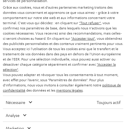
services de personnalisation.
ALLEMAGNE
n
Grâce aux cookies, nous et d'autres partenaires marketing traitons des
STEREO
PRESSE
données vous concernant et apprenons ce que vous aimez - grâce à votre
e
AUTRICHE
comportement sur notre site web et aux informations concernant votre
SMART HOME
w
terminal. C'est vous qui décidez : en cliquant sur
"Tout refuser"
, vous
B2B
confirmez nos paramètres de base, dans lesquels nous n'activons que les
s
cookies nécessaires. Vous recevrez ainsi des recommandations, mais celles-
SUISSE
BLUETOOTH
BLOG
ci seront choisies au hasard. En cliquant sur
"Accepter tout"
, vous obtiendrez
l
des publicités personnalisées et des contenus vraiment pertinents pour vous.
CASQUES AUDIO
e
Vous acceptez ici l'utilisation de tous les cookies ainsi que le transfert et le
PAYS-BAS
NEWSLETTER
traitement de vos données dans des pays en dehors de l'Union européenne
t
CASQUES BLUETOOTH AUDIO
et de l'EER. Pour une sélection individuelle, vous pouvez aussi activer ou
MAGASINS
désactiver chaque catégorie séparément et confirmer avec
"Accepter la
BELGIQUE
t
sélection"
.
SYSTEMES COMPLETS
e
AVANTAGES D’ACHAT
Vous pouvez adapter et révoquer tous les consentements à tout moment,
avec effet pour l’avenir, sous "Paramètres de données". Pour plus
FRANCE
r
ENCEINTES
d'informations, nous vous invitons à consulter également notre
politique de
L’HISTOIRE DE TEUFEL
confidentialité
des données et les
mentions légales
.
POLOGNE
ULTIMA
MANAGEMENT
Nécessaire
Toujours actif
ÉCOUTEURS INTRA-AURICULAIRES
ESPAGNE
DEVELOPPEMENT DURABLE
Analyse
Sous réserve de modifications techniques, de fautes de frappe et d’autres
FANSHOP
VALEURS
erreurs. Les accessoires figurant sur l’image ne font pas partie du contenu de
Marketing
ITALIE