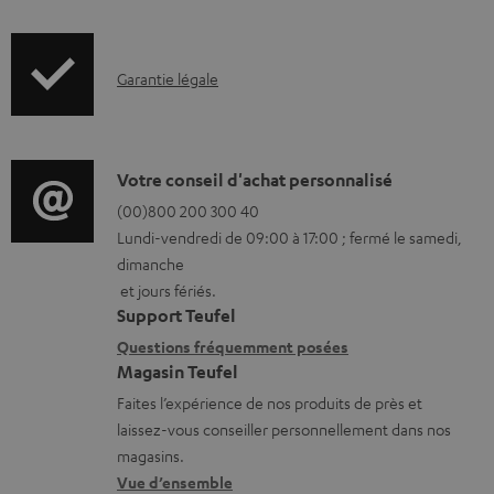
c
u
m
I
Garantie légale
e
n
n
f
t
o
D
Votre conseil d'achat personnalisé
s
r
é
(00)800 200 300 40
t
Lundi-vendredi de 09:00 à 17:00 ; fermé le samedi,
m
t
é
dimanche
a
a
et jours fériés.
l
t
i
Support Teufel
é
i
l
Questions fréquemment posées
c
Magasin Teufel
o
s
h
Faites l’expérience de nos produits de près et
n
c
a
laissez-vous conseiller personnellement dans nos
s
o
magasins.
r
r
n
Vue d’ensemble