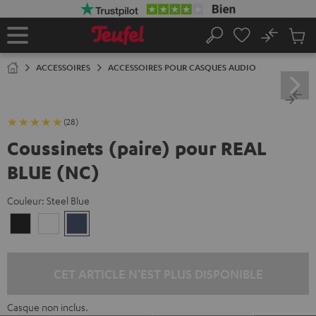
ERS LE
ONTENU
No
Sau
Page
Rechercher
Produi
d’accueil
du
ACCESSOIRES
ACCESSOIRES POUR CASQUES AUDIO
panier
(28)
Coussinets (paire) pour REAL
BLUE (NC)
Couleur:
Steel Blue
Night
Pearl
Steel
Black
White
Blue
CET ARTICLE N'EST PLUS DISPONIBLE
Casque non inclus.