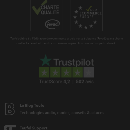
i
r
t
a
i
n
o
t
n
Teufel adhère à la Fédération du e-commerce et de la vente à distance (Fevad) et à sa charte
i
qualité. La Fevad est membre du réseau européen Ecommerce Europe Trustmark.
e
Le Blog Teufel
Technologies audio, modes, conseils & astuces
Teufel Support