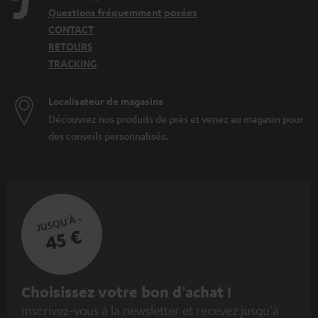
Questions fréquemment posées
CONTACT
RETOURS
TRACKING
Localisateur de magasins
Découvrez nos produits de près et venez au magasin pour
des conseils personnalisés.
JUSQU'À -
45 €
I
Choisissez votre bon d'achat !
Inscrivez-vous à la newsletter et recevez jusqu'à
n