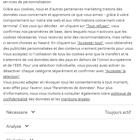
services de personnalisation.
ALLEMAGNE
n
Grâce aux cookies, nous et d'autres partenaires marketing traitons des
STEREO
PRESSE
données vous concernant et apprenons ce que vous aimez - grâce à votre
e
AUTRICHE
comportement sur notre site web et aux informations concernant votre
SMART HOME
w
terminal. C'est vous qui décidez : en cliquant sur
"Tout refuser"
, vous
B2B
confirmez nos paramètres de base, dans lesquels nous n'activons que les
s
cookies nécessaires. Vous recevrez ainsi des recommandations, mais celles-
SUISSE
BLUETOOTH
BLOG
ci seront choisies au hasard. En cliquant sur
"Accepter tout"
, vous obtiendrez
l
des publicités personnalisées et des contenus vraiment pertinents pour vous.
CASQUES AUDIO
e
Vous acceptez ici l'utilisation de tous les cookies ainsi que le transfert et le
PAYS-BAS
NEWSLETTER
traitement de vos données dans des pays en dehors de l'Union européenne
t
CASQUES BLUETOOTH AUDIO
et de l'EER. Pour une sélection individuelle, vous pouvez aussi activer ou
MAGASINS
désactiver chaque catégorie séparément et confirmer avec
"Accepter la
BELGIQUE
t
sélection"
.
SYSTEMES COMPLETS
e
AVANTAGES D’ACHAT
Vous pouvez adapter et révoquer tous les consentements à tout moment,
avec effet pour l’avenir, sous "Paramètres de données". Pour plus
FRANCE
r
ENCEINTES
d'informations, nous vous invitons à consulter également notre
politique de
L’HISTOIRE DE TEUFEL
confidentialité
des données et les
mentions légales
.
POLOGNE
ULTIMA
MANAGEMENT
Nécessaire
Toujours actif
ÉCOUTEURS INTRA-AURICULAIRES
ESPAGNE
DEVELOPPEMENT DURABLE
Analyse
Sous réserve de modifications techniques, de fautes de frappe et d’autres
FANSHOP
VALEURS
erreurs. Les accessoires figurant sur l’image ne font pas partie du contenu de
ITALIE