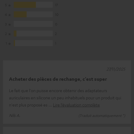
5
17
4
10
3
0
2
2
1
1
27/11/2025
Acheter des pièces de rechange, c'est super
Le fait que l'on puisse encore obtenir des adaptateurs
auriculaires en silicone un peu inhabituels pour un produit qui
n'est plus proposé es
Lire l’évaluation complète
Nils A.
(Traduit automatiquement *)