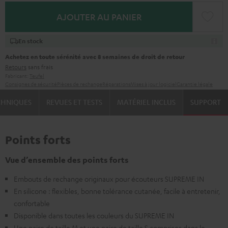
AJOUTER AU PANIER
En stock
Achetez en toute sérénité avec 8 semaines de droit de retour
Retours
sans frais
Fabricant:
Teufel
Consignes de sécurité
Pièces de rechange
Réparations
Mises à jour logiciel
Garantie légale
CHNIQUES
REVUES ET TESTS
MATÉRIEL INCLUS
SUPPORT
Points forts
Vue d’ensemble des points forts
Embouts de rechange originaux pour écouteurs SUPREME IN
En silicone : flexibles, bonne tolérance cutanée, facile à entretenir,
confortable
Disponible dans toutes les couleurs du SUPREME IN
Une paire de taille M et une paire de taille S comprises dans le