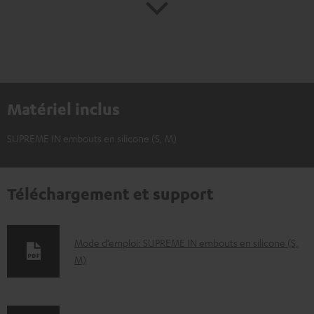
Matériel inclus
SUPREME IN embouts en silicone (S, M)
Téléchargement et support
D
Mode d’emploi: SUPREME IN embouts en silicone (S,
M)
o
c
u