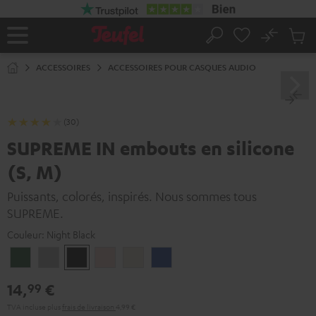
ERS LE
ONTENU
No
Sau
Page
Rechercher
Produi
d’accueil
du
ACCESSOIRES
ACCESSOIRES POUR CASQUES AUDIO
panier
(30)
SUPREME IN embouts en silicone
(S, M)
Puissants, colorés, inspirés. Nous sommes tous
SUPREME.
Couleur:
Night Black
Ivy
Moon
Night
Pale
Sand
Space
Green
Gray
Black
Gold
White
Blue
14,
€
99
TVA incluse
plus
frais de livraison
4,99 €