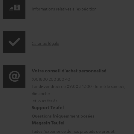
m
I
Informations relatives à l’expédition
e
n
n
f
t
o
s
I
Garantie légale
r
t
n
m
é
f
a
l
o
D
Votre conseil d'achat personnalisé
t
é
r
é
(00)800 200 300 40
i
c
Lundi-vendredi de 09:00 à 17:00 ; fermé le samedi,
m
t
o
dimanche
h
a
a
n
et jours fériés.
a
t
i
s
Support Teufel
r
i
l
r
Questions fréquemment posées
g
Magasin Teufel
o
s
e
e
Faites l’expérience de nos produits de près et
n