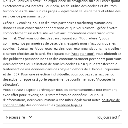
Nous voulons vous offrir une expérience de navigation sûre qui correspond
SUPPORT
l
Boutiques en ligne Teufel
exactement à vos intérêts. Pour cela, Teufel utilise des cookies et d'autres
BARRES DE SON
technologies de suivi sur ces pages – également celles de tiers et utilise des
a
CARRIÈRE
services de personnalisation.
ALLEMAGNE
n
Grâce aux cookies, nous et d'autres partenaires marketing traitons des
STEREO
PRESSE
données vous concernant et apprenons ce que vous aimez - grâce à votre
e
AUTRICHE
comportement sur notre site web et aux informations concernant votre
SMART HOME
w
terminal. C'est vous qui décidez : en cliquant sur
"Tout refuser"
, vous
B2B
confirmez nos paramètres de base, dans lesquels nous n'activons que les
s
cookies nécessaires. Vous recevrez ainsi des recommandations, mais celles-
SUISSE
BLUETOOTH
BLOG
ci seront choisies au hasard. En cliquant sur
"Accepter tout"
, vous obtiendrez
l
des publicités personnalisées et des contenus vraiment pertinents pour vous.
CASQUES AUDIO
e
Vous acceptez ici l'utilisation de tous les cookies ainsi que le transfert et le
PAYS-BAS
NEWSLETTER
traitement de vos données dans des pays en dehors de l'Union européenne
t
CASQUES BLUETOOTH AUDIO
et de l'EER. Pour une sélection individuelle, vous pouvez aussi activer ou
MAGASINS
désactiver chaque catégorie séparément et confirmer avec
"Accepter la
BELGIQUE
t
sélection"
.
SYSTEMES COMPLETS
e
AVANTAGES D’ACHAT
Vous pouvez adapter et révoquer tous les consentements à tout moment,
avec effet pour l’avenir, sous "Paramètres de données". Pour plus
FRANCE
r
ENCEINTES
d'informations, nous vous invitons à consulter également notre
politique de
L’HISTOIRE DE TEUFEL
confidentialité
des données et les
mentions légales
.
POLOGNE
ULTIMA
MANAGEMENT
Nécessaire
Toujours actif
ÉCOUTEURS INTRA-AURICULAIRES
ESPAGNE
DEVELOPPEMENT DURABLE