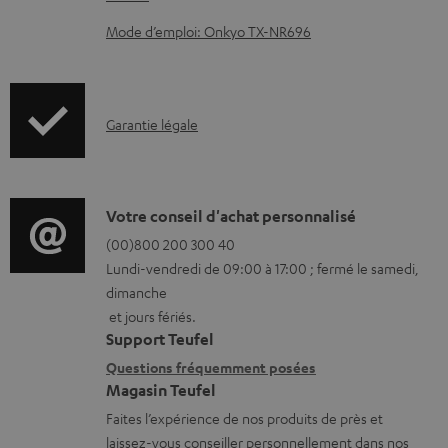
e
Mode d’emploi: Onkyo TX-NR696
n
t
s
I
Garantie légale
t
n
é
f
l
o
D
Votre conseil d'achat personnalisé
é
r
é
(00)800 200 300 40
c
Lundi-vendredi de 09:00 à 17:00 ; fermé le samedi,
m
t
h
dimanche
a
a
et jours fériés.
a
t
i
Support Teufel
r
i
l
Questions fréquemment posées
g
Magasin Teufel
o
s
e
Faites l’expérience de nos produits de près et
n
c
a
laissez-vous conseiller personnellement dans nos