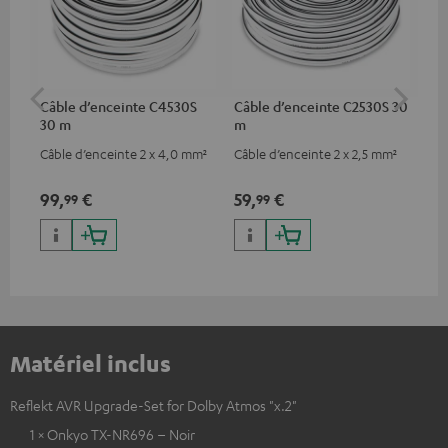
Câble d’enceinte C4530S
Câble d’enceinte C2530S 30
Câb
30 m
m
C3
Câble d’enceinte 2 x 4,0 mm²
Câble d’enceinte 2 x 2,5 mm²
Câb
gam
bas
99,
€
59,
€
24
99
99
Matériel inclus
Reflekt AVR Upgrade-Set for Dolby Atmos "x.2"
1 × Onkyo TX-NR696 – Noir