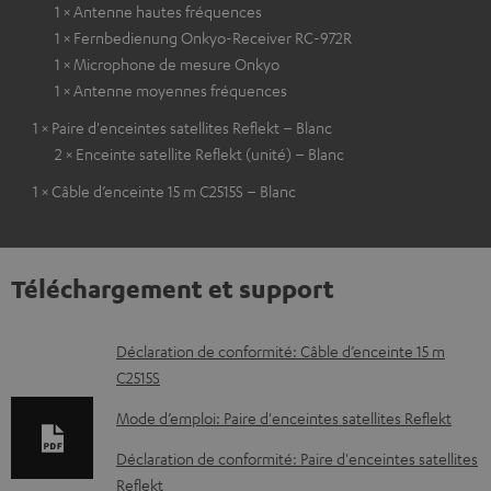
1 × Antenne hautes fréquences
1 × Fernbedienung Onkyo-Receiver RC-972R
1 × Microphone de mesure Onkyo
1 × Antenne moyennes fréquences
1 × Paire d'enceintes satellites Reflekt – Blanc
2 × Enceinte satellite Reflekt (unité) – Blanc
1 × Câble d’enceinte 15 m C2515S – Blanc
Téléchargement et support
D
Déclaration de conformité: Câble d’enceinte 15 m
C2515S
o
c
Mode d’emploi: Paire d'enceintes satellites Reflekt
u
Déclaration de conformité: Paire d'enceintes satellites
m
Reflekt