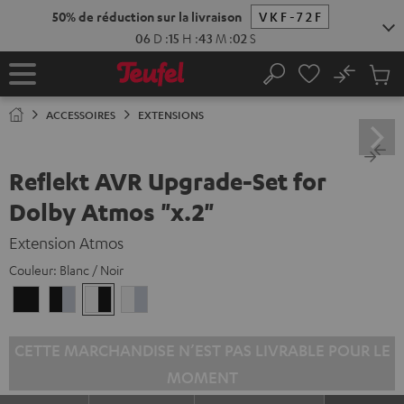
ERS LE
50% de réduction sur la
ONTENU
06
D
:
15
No
Sau
Page
Rechercher
Produi
d’accueil
du
ACCESSOIRES
EXTENSIONS
panier
Reflekt AVR Upgrade-Set for
Dolby Atmos "x.2"
Extension Atmos
Couleur:
Blanc / Noir
black
Noir
Blanc
Blanc
/
/
/
/
black
Argent
Noir
Argent
CETTE MARCHANDISE N’EST PAS LIVRABLE POUR LE
MOMENT