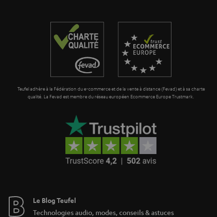
r
a
n
t
i
e
Teufel adhère à la Fédération du e-commerce et de la vente à distance (Fevad) et à sa charte
qualité. La Fevad est membre du réseau européen Ecommerce Europe Trustmark.
Le Blog Teufel
Technologies audio, modes, conseils & astuces