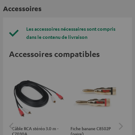
Accessoires
Les accessoires nécessaires sont compris
dans le contenu de livraison
Accessoires compatibles
Câble RCA stéréo 3.0 m -
Fiche banane C8502P
Sup
C7030A
(paire)
AC