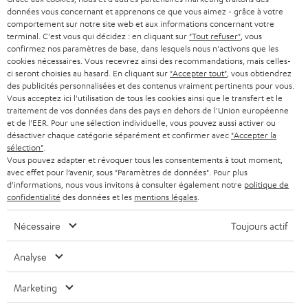
STEREO
PRESSE
données vous concernant et apprenons ce que vous aimez - grâce à votre
e
AUTRICHE
comportement sur notre site web et aux informations concernant votre
SMART HOME
w
terminal. C'est vous qui décidez : en cliquant sur
"Tout refuser"
, vous
B2B
confirmez nos paramètres de base, dans lesquels nous n'activons que les
s
cookies nécessaires. Vous recevrez ainsi des recommandations, mais celles-
SUISSE
BLUETOOTH
BLOG
ci seront choisies au hasard. En cliquant sur
"Accepter tout"
, vous obtiendrez
l
des publicités personnalisées et des contenus vraiment pertinents pour vous.
CASQUES AUDIO
e
Vous acceptez ici l'utilisation de tous les cookies ainsi que le transfert et le
PAYS-BAS
NEWSLETTER
traitement de vos données dans des pays en dehors de l'Union européenne
t
CASQUES BLUETOOTH AUDIO
et de l'EER. Pour une sélection individuelle, vous pouvez aussi activer ou
MAGASINS
désactiver chaque catégorie séparément et confirmer avec
"Accepter la
BELGIQUE
t
sélection"
.
SYSTEMES COMPLETS
e
AVANTAGES D’ACHAT
Vous pouvez adapter et révoquer tous les consentements à tout moment,
avec effet pour l’avenir, sous "Paramètres de données". Pour plus
FRANCE
r
ENCEINTES
d'informations, nous vous invitons à consulter également notre
politique de
L’HISTOIRE DE TEUFEL
confidentialité
des données et les
mentions légales
.
POLOGNE
ULTIMA
MANAGEMENT
Nécessaire
Toujours actif
ÉCOUTEURS INTRA-AURICULAIRES
ESPAGNE
DEVELOPPEMENT DURABLE
Analyse
Sous réserve de modifications techniques, de fautes de frappe et d’autres
FANSHOP
VALEURS
erreurs. Les accessoires figurant sur l’image ne font pas partie du contenu de
Marketing
ITALIE
livraison. D’éventuels frais d’élimination des batteries sont inclus dans le prix.
NOUVEAUTÉS