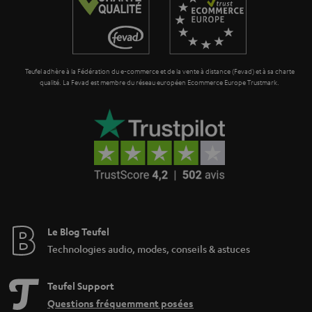
a
n
t
Teufel adhère à la Fédération du e-commerce et de la vente à distance (Fevad) et à sa charte
i
qualité. La Fevad est membre du réseau européen Ecommerce Europe Trustmark.
e
Le Blog Teufel
Technologies audio, modes, conseils & astuces
Teufel Support
Questions fréquemment posées