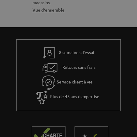
o
g
magasins.
r
n
Vue d’ensemble
e
e
t
a
l
a
b
a
c
l
t
t
e
8 semaines d'essai
i
s
v
Retours sans frais
e
s
Service client à vie
à
Plus de 45 ans d'expertise
l
a
g
a
r