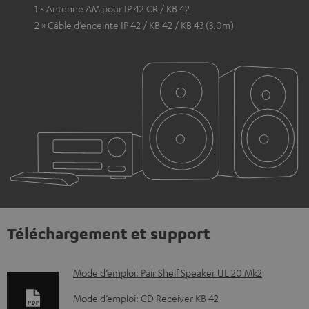
1 × Antenne AM pour IP 42 CR / KB 42
2 × Câble d’enceinte IP 42 / KB 42 / KB 43 (3.0m)
Téléchargement et support
D
Mode d’emploi: Pair Shelf Speaker UL 20 Mk2
o
Mode d’emploi: CD Receiver KB 42