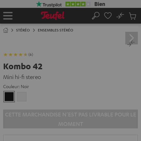
ERS LE
ONTENU
No
Sau
Page
Rechercher
Produi
d’accueil
du
STÉRÉO
ENSEMBLES STÉRÉO
panier
(6)
Kombo 42
Mini hi-fi stereo
Couleur:
Noir
Noir
Blanc
CETTE MARCHANDISE N’EST PAS LIVRABLE POUR LE
MOMENT