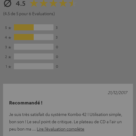
4.5
(4.5 de 5 pour 6 Evaluations)
5
3
4
3
3
0
2
0
1
0
21/12/2017
Recommandé !
Je suis très satisfait du système Kombo 42 ! Utilisation simple,
bon son ! Le seul point de critique. Le plateau de CD a l'air un
peu bon ma
Lire l’évaluation complète