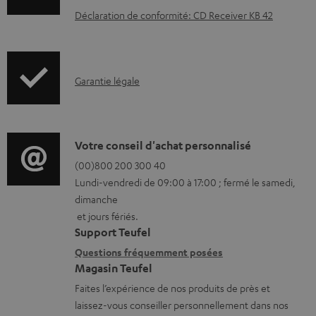
c
Déclaration de conformité: CD Receiver KB 42
u
m
e
I
Garantie légale
n
n
t
f
s
o
D
Votre conseil d'achat personnalisé
t
r
é
(00)800 200 300 40
é
Lundi-vendredi de 09:00 à 17:00 ; fermé le samedi,
m
t
l
dimanche
a
a
é
et jours fériés.
t
i
Support Teufel
c
i
l
Questions fréquemment posées
h
Magasin Teufel
o
s
a
Faites l’expérience de nos produits de près et
n
c
r
laissez-vous conseiller personnellement dans nos
s