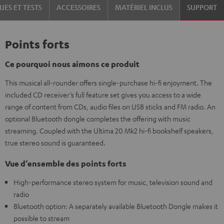
UES ET TESTS
ACCESSOIRES
MATÉRIEL INCLUS
SUPPORT
Points forts
Ce pourquoi nous aimons ce produit
This musical all-rounder offers single-purchase hi-fi enjoyment. The
included CD receiver’s full feature set gives you access to a wide
range of content from CDs, audio files on USB sticks and FM radio. An
optional Bluetooth dongle completes the offering with music
streaming. Coupled with the Ultima 20 Mk2 hi-fi bookshelf speakers,
true stereo sound is guaranteed.
Vue d’ensemble des points forts
High-performance stereo system for music, television sound and
radio
Bluetooth option: A separately available Bluetooth Dongle makes it
possible to stream