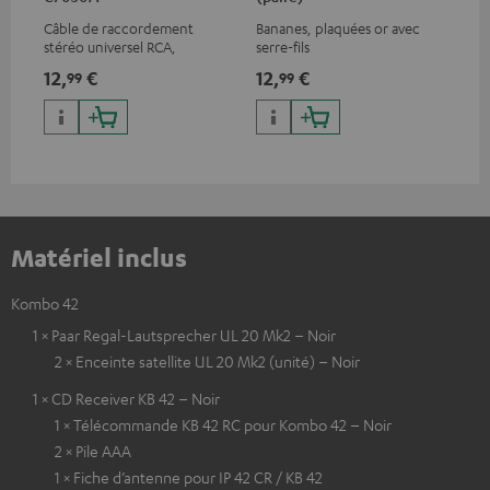
Câble de raccordement
Bananes, plaquées or avec
Sup
stéréo universel RCA,
serre-fils
pou
compatible avec tous les
cai
12,
€
12,
€
29
99
99
appareils équipés de prises
RCA
Matériel inclus
Kombo 42
1 × Paar Regal-Lautsprecher UL 20 Mk2 – Noir
2 × Enceinte satellite UL 20 Mk2 (unité) – Noir
1 × CD Receiver KB 42 – Noir
1 × Télécommande KB 42 RC pour Kombo 42 – Noir
2 × Pile AAA
1 × Fiche d’antenne pour IP 42 CR / KB 42