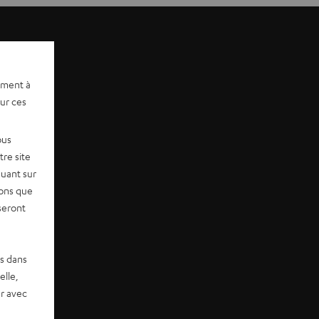
ement à
sur ces
ous
re site
quant sur
vons que
seront
es dans
elle,
r avec