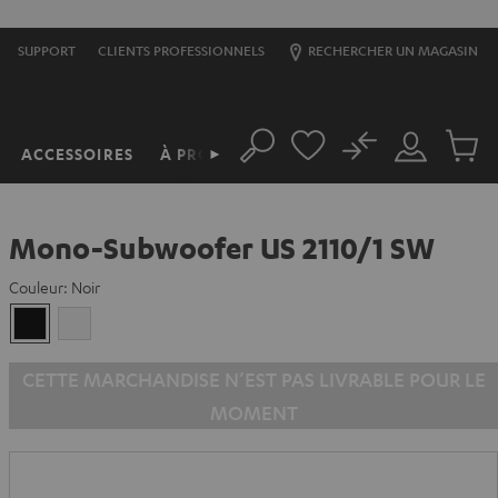
SUPPORT
CLIENTS PROFESSIONNELS
RECHERCHER UN MAGASIN
No
ACCESSOIRES
À PROPOS
►
Rechercher
Mon
Produit
compte
du
panier
Mono-Subwoofer US 2110/1 SW
Couleur:
Noir
Noir
Blanc
CETTE MARCHANDISE N’EST PAS LIVRABLE POUR LE
MOMENT