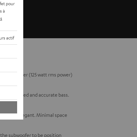
fet pour
s à
s
rs actif
ated amplifier (125 watt rms power)
or full-bodied and accurate bass.
rete and elegant. Minimal space
 the subwoofer to be position