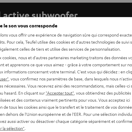
l active subwoofer
e le son vous corresponde
has what it takes to deliver extremely powerful and deep bass
lons vous offrir une expérience de navigation sûre qui correspond exact
mm woofer down to 38 Hz (-3 dB) for rich, punchy and
êts. Pour cela, Teufel utilise des cookies et d'autres technologies de suivi 
galement celles de tiers et utilise des services de personnalisation.
x cookies, nous et d'autres partenaires marketing traitons des données v
allows the US 2110/1 to blend in to any interior. Requiring a
nt et apprenons ce que vous aimez - grâce à votre comportement sur not
x informations concernant votre terminal. C'est vous qui décidez : en cli
user"
, vous confirmez nos paramètres de base, dans lesquels nous n'acti
e it easy to place the speaker along a wall. Four resonance
es nécessaires. Vous recevrez ainsi des recommandations, mais celles-ci 
brations from the floor.
au hasard. En cliquant sur
"Accepter tout"
, vous obtiendrez des publicités
lisées et des contenus vraiment pertinents pour vous. Vous acceptez ici
tion de tous les cookies ainsi que le transfert et le traitement de vos donné
a home cinema AV receiver as well as volume control and slide
en dehors de l'Union européenne et de l'EER. Pour une sélection individu
vez aussi activer ou désactiver chaque catégorie séparément et confirme
 la sélection"
.
ly adjust to the output level from various source devices,