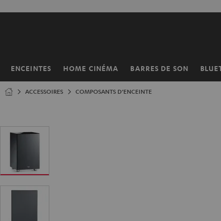
ERS LE
ONTENU
ENCEINTES
HOME CINÉMA
BARRES DE SON
BLUE
Page
d’accueil
ACCESSOIRES
COMPOSANTS D’ENCEINTE