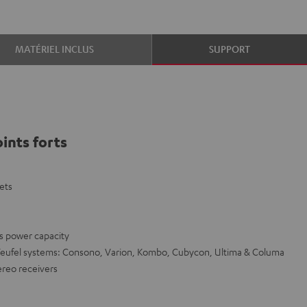
MATÉRIEL INCLUS
SUPPORT
ints forts
ets
s power capacity
eufel systems: Consono, Varion, Kombo, Cubycon, Ultima & Columa
tereo receivers