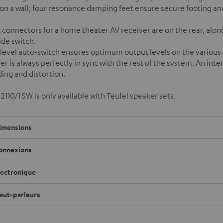
 on a wall; four resonance damping feet ensure secure footing an
connectors for a home theater AV receiver are on the rear, alon
ide switch.
level auto-switch ensures optimum output levels on the various 
r is always perfectly in sync with the rest of the system. An inte
ing and distortion.
 2110/1 SW is only available with Teufel speaker sets.
imensions
onnexions
lectronique
aut-parleurs