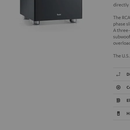
directly
The RCA 
phase sl
A three-
subwoofe
overload
The U.S.
D
C
E
H