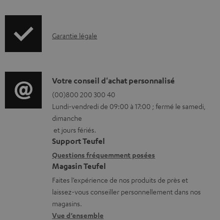
f
o
I
Garantie légale
r
n
m
f
a
o
D
Votre conseil d'achat personnalisé
t
r
é
(00)800 200 300 40
i
Lundi-vendredi de 09:00 à 17:00 ; fermé le samedi,
m
t
o
dimanche
a
a
n
et jours fériés.
t
i
s
Support Teufel
i
l
r
Questions fréquemment posées
Magasin Teufel
o
s
e
Faites l’expérience de nos produits de près et
n
c
l
laissez-vous conseiller personnellement dans nos
s
o
a
magasins.
r
n
t
Vue d’ensemble