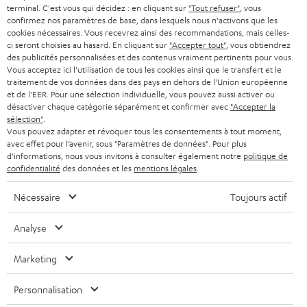
SMART HOME
w
terminal. C'est vous qui décidez : en cliquant sur
"Tout refuser"
, vous
B2B
confirmez nos paramètres de base, dans lesquels nous n'activons que les
s
SUISSE
BLUETOOTH
cookies nécessaires. Vous recevrez ainsi des recommandations, mais celles-
BLOG
ci seront choisies au hasard. En cliquant sur
"Accepter tout"
, vous obtiendrez
l
des publicités personnalisées et des contenus vraiment pertinents pour vous.
CASQUES AUDIO
e
Vous acceptez ici l'utilisation de tous les cookies ainsi que le transfert et le
PAYS-BAS
NEWSLETTER
traitement de vos données dans des pays en dehors de l'Union européenne
t
CASQUES BLUETOOTH AUDIO
et de l'EER. Pour une sélection individuelle, vous pouvez aussi activer ou
MAGASINS
désactiver chaque catégorie séparément et confirmer avec
"Accepter la
BELGIQUE
t
sélection"
.
SYSTEMES COMPLETS
e
AVANTAGES D’ACHAT
Vous pouvez adapter et révoquer tous les consentements à tout moment,
avec effet pour l’avenir, sous "Paramètres de données". Pour plus
FRANCE
r
ENCEINTES
d'informations, nous vous invitons à consulter également notre
politique de
L’HISTOIRE DE TEUFEL
confidentialité
des données et les
mentions légales
.
POLOGNE
ULTIMA
MANAGEMENT
Nécessaire
Toujours actif
ÉCOUTEURS INTRA-AURICULAIRES
ESPAGNE
DEVELOPPEMENT DURABLE
Analyse
Sous réserve de modifications techniques, de fautes de frappe et d’autres
FANSHOP
VALEURS
erreurs. Les accessoires figurant sur l’image ne font pas partie du contenu de
Marketing
ITALIE
livraison. D’éventuels frais d’élimination des batteries sont inclus dans le prix.
NOUVEAUTÉS
ACCESSIBILITÉ
Personnalisation
USA
©2026 Lautsprecher Teufel GmbH - Tous droits réservés.