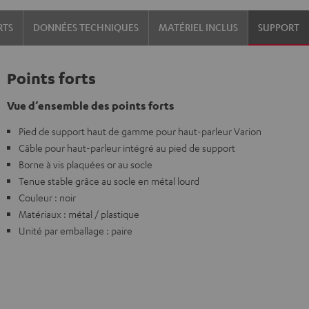
(paire)
RTS
DONNÉES TECHNIQUES
MATÉRIEL INCLUS
SUPPORT
Noir
Points forts
Vue d’ensemble des points forts
Pied de support haut de gamme pour haut-parleur Varion
Câble pour haut-parleur intégré au pied de support
Borne à vis plaquées or au socle
Tenue stable grâce au socle en métal lourd
Couleur : noir
Matériaux : métal / plastique
Unité par emballage : paire