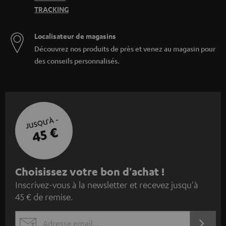
TRACKING
Localisateur de magasins
Découvrez nos produits de près et venez au magasin pour
des conseils personnalisés.
JUSQU'À -
45 €
I
Choisissez votre bon d'achat !
Inscrivez-vous à la newsletter et recevez jusqu'à
n
45 € de remise.
s
c