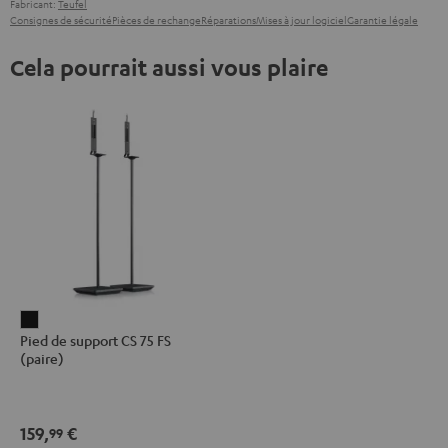
Fabricant:
Teufel
Consignes de sécurité
Pièces de rechange
Réparations
Mises à jour logiciel
Garantie légale
Cela pourrait aussi vous plaire
Pied
Pied de support CS 75 FS
de
(paire)
support
CS
75
159,
€
99
FS