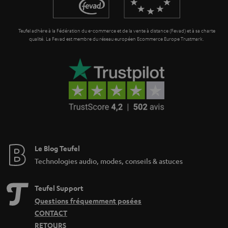
n
o
t
n
Teufel adhère à la Fédération du e-commerce et de la vente à distance (Fevad) et à sa charte
i
qualité. La Fevad est membre du réseau européen Ecommerce Europe Trustmark.
e
Le Blog Teufel
Technologies audio, modes, conseils & astuces
Teufel Support
Questions fréquemment posées
CONTACT
RETOURS