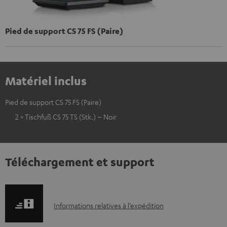
Pied de support CS 75 FS (Paire)
Matériel inclus
Pied de support CS 75 FS (Paire)
2 × Tischfuß CS 75 TS (Stk.) – Noir
Téléchargement et support
I
Informations relatives à l’expédition
n