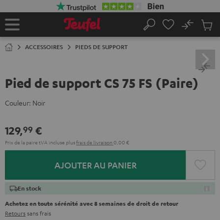
ERS LE
ONTENU
No
Sau
Page
Rechercher
Produi
d’accueil
du
ACCESSOIRES
PIEDS DE SUPPORT
panier
Pied de support CS 75 FS (Paire)
Couleur:
Noir
129,
€
99
Prix de la paire tVA incluse
plus
frais de livraison
0,00 €
AJOUTER AU PANIER
En stock
Achetez en toute sérénité avec 8 semaines de droit de retour
Retours
sans frais