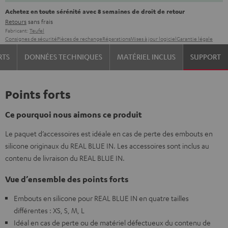
Achetez en toute sérénité avec 8 semaines de droit de retour
Retours
sans frais
Fabricant:
Teufel
Consignes de sécurité
Pièces de rechange
Réparations
Mises à jour logiciel
Garantie légale
RTS
DONNÉES TECHNIQUES
MATÉRIEL INCLUS
SUPPORT
Points forts
Ce pourquoi nous aimons ce produit
Le paquet d’accessoires est idéale en cas de perte des embouts en
silicone originaux du REAL BLUE IN. Les accessoires sont inclus au
contenu de livraison du REAL BLUE IN.
Vue d’ensemble des points forts
Embouts en silicone pour REAL BLUE IN en quatre tailles
différentes : XS, S, M, L
Idéal en cas de perte ou de matériel défectueux du contenu de