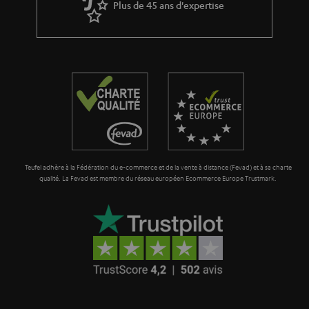
Plus de 45 ans d'expertise
a
i
r
t
a
i
n
o
t
n
i
e
Teufel adhère à la Fédération du e-commerce et de la vente à distance (Fevad) et à sa charte
qualité. La Fevad est membre du réseau européen Ecommerce Europe Trustmark.