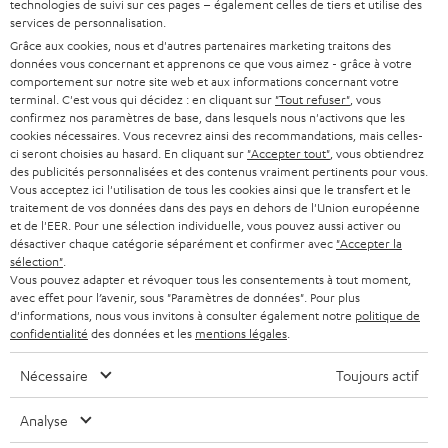
technologies de suivi sur ces pages – également celles de tiers et utilise des
HOME CINEMA
s
Société
services de personnalisation.
à
Grâce aux cookies, nous et d'autres partenaires marketing traitons des
SYSTEMES COMPLETS HOME CINEMA
données vous concernant et apprenons ce que vous aimez - grâce à votre
SUPPORT
l
Boutiques en ligne Teufel
comportement sur notre site web et aux informations concernant votre
BARRES DE SON
terminal. C'est vous qui décidez : en cliquant sur
"Tout refuser"
, vous
a
CARRIÈRE
confirmez nos paramètres de base, dans lesquels nous n'activons que les
ALLEMAGNE
n
cookies nécessaires. Vous recevrez ainsi des recommandations, mais celles-
STEREO
PRESSE
ci seront choisies au hasard. En cliquant sur
"Accepter tout"
, vous obtiendrez
e
des publicités personnalisées et des contenus vraiment pertinents pour vous.
AUTRICHE
SMART HOME
Vous acceptez ici l'utilisation de tous les cookies ainsi que le transfert et le
w
B2B
traitement de vos données dans des pays en dehors de l'Union européenne
s
et de l'EER. Pour une sélection individuelle, vous pouvez aussi activer ou
SUISSE
BLUETOOTH
BLOG
désactiver chaque catégorie séparément et confirmer avec
"Accepter la
l
sélection"
.
CASQUES AUDIO
Vous pouvez adapter et révoquer tous les consentements à tout moment,
e
PAYS-BAS
NEWSLETTER
avec effet pour l’avenir, sous "Paramètres de données". Pour plus
t
d'informations, nous vous invitons à consulter également notre
politique de
CASQUES BLUETOOTH AUDIO
MAGASINS
confidentialité
des données et les
mentions légales
.
BELGIQUE
t
SYSTEMES COMPLETS
e
AVANTAGES D’ACHAT
Nécessaire
Toujours actif
FRANCE
r
ENCEINTES
L’HISTOIRE DE TEUFEL
Analyse
POLOGNE