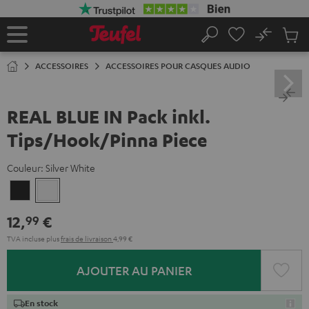
ERS LE
ONTENU
No
Sau
Page
Rechercher
Produi
d’accueil
du
ACCESSOIRES
ACCESSOIRES POUR CASQUES AUDIO
panier
REAL BLUE IN Pack inkl.
Tips/Hook/Pinna Piece
Couleur:
Silver White
Night
Silver
Black
White
12,
€
99
TVA incluse
plus
frais de livraison
4,99 €
AJOUTER AU PANIER
En stock