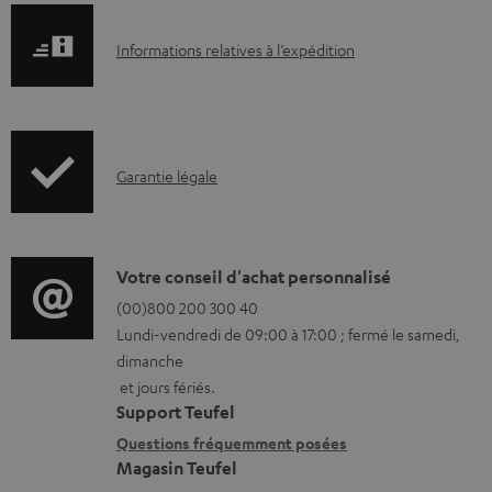
I
Informations relatives à l’expédition
n
f
o
I
Garantie légale
r
n
m
f
a
o
D
Votre conseil d'achat personnalisé
t
r
é
(00)800 200 300 40
i
Lundi-vendredi de 09:00 à 17:00 ; fermé le samedi,
m
t
o
dimanche
a
a
n
et jours fériés.
t
i
s
Support Teufel
i
l
r
Questions fréquemment posées
Magasin Teufel
o
s
e