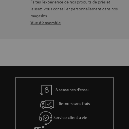
Faites l’expérience de nos produits de près et
n
c
l
laissez-vous conseiller personnellement dans nos
s
o
a
magasins.
r
n
t
Vue d’ensemble
e
t
i
l
a
v
a
c
e
t
t
s
i
à
v
l
e
’
s
8 semaines d'essai
e
à
x
Retours sans frais
l
p
a
é
Service client à vie
g
d