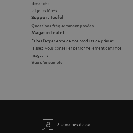
o
c
dimanche
a
a
n
h
et jours fériés.
t
i
s
a
Support Teufel
i
l
r
Questions fréquemment posées
r
Magasin Teufel
o
s
e
g
Faites l’expérience de nos produits de près et
n
c
l
e
laissez-vous conseiller personnellement dans nos
s
o
a
a
magasins.
r
n
t
b
Vue d’ensemble
e
t
i
l
l
a
v
e
a
c
e
s
t
t
s
i
à
v
l
e
’
8 semaines d'essai
s