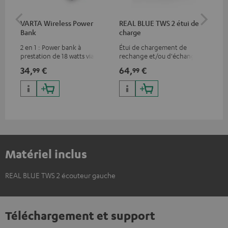
VARTA Wireless Power
REAL BLUE TWS 2 étui de
RE
Bank
charge
(XS
2 en 1 : Power bank à
Étui de chargement de
Emb
prestation de 18 watts via USB
rechange et/ou d'échange
rec
type C & recharge sans-fil
pour REAL BLUE TWS 2
pou
34,
€
64,
€
11,
99
99
jusqu’à 10 watts
Matériel inclus
REAL BLUE TWS 2 écouteur gauche
Téléchargement et support