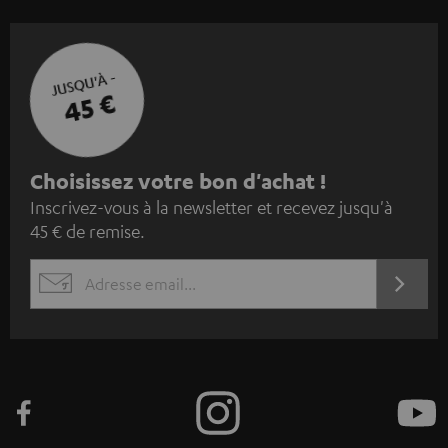
JUSQU'À -
45 €
I
Choisissez votre bon d'achat !
Inscrivez-vous à la newsletter et recevez jusqu'à
n
45 € de remise.
s
c
S'ABO
EMAIL
r
WIDGET
i
v
e
z