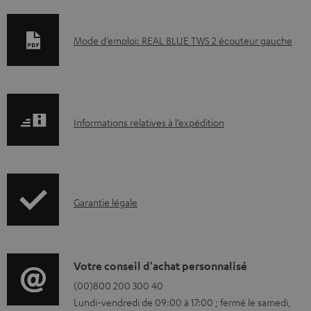
D
Mode d’emploi: REAL BLUE TWS 2 écouteur gauche
o
c
u
I
m
Informations relatives à l’expédition
n
e
f
n
o
t
I
Garantie légale
r
s
n
m
t
f
a
é
o
D
Votre conseil d'achat personnalisé
t
l
r
é
(00)800 200 300 40
i
é
Lundi-vendredi de 09:00 à 17:00 ; fermé le samedi,
m
t