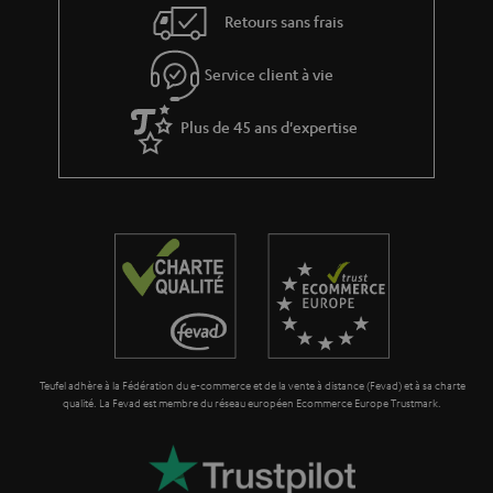
e
Retours sans frais
à
x
l
p
Service client à vie
a
é
g
Plus de 45 ans d'expertise
d
a
i
r
t
a
i
n
o
t
n
i
e
Teufel adhère à la Fédération du e-commerce et de la vente à distance (Fevad) et à sa charte
qualité. La Fevad est membre du réseau européen Ecommerce Europe Trustmark.