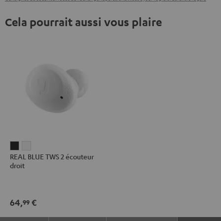
Cela pourrait aussi vous plaire
REAL
REAL
REAL BLUE TWS 2 écouteur
BLUE
BLUE
droit
TWS
TWS
2
2
écouteur
écouteur
64,
€
99
droit
droit
Night
Pure