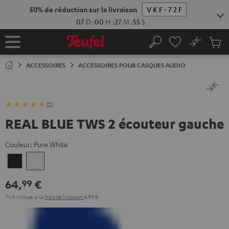
ERS LE
50% de réduction sur la livraison
VKF-72F
ONTENU
07
D
:
00
H
:
27
M
:
54
S
No
Sau
Page
Rechercher
Produi
d’accueil
du
ACCESSOIRES
ACCESSOIRES POUR CASQUES AUDIO
panier
(2)
REAL BLUE TWS 2 écouteur gauche
Couleur:
Pure White
Night
Pure
Black
White
64,
€
99
TVA incluse
plus
frais de livraison
4,99 €