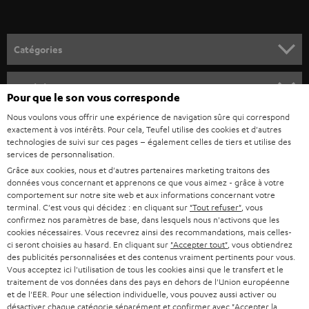
-
v
o
Catégories
u
HOME CINEMA
s
Société
Pour que le son vous corresponde
à
SYSTEMES COMPLETS HOME CINEMA
Nous voulons vous offrir une expérience de navigation sûre qui correspond
SUPPORT
l
Boutiques en ligne Teufel
exactement à vos intérêts. Pour cela, Teufel utilise des cookies et d'autres
BARRES DE SON
technologies de suivi sur ces pages – également celles de tiers et utilise des
a
CARRIÈRE
services de personnalisation.
ALLEMAGNE
n
Grâce aux cookies, nous et d'autres partenaires marketing traitons des
STEREO
PRESSE
données vous concernant et apprenons ce que vous aimez - grâce à votre
e
AUTRICHE
comportement sur notre site web et aux informations concernant votre
SMART HOME
w
terminal. C'est vous qui décidez : en cliquant sur
"Tout refuser"
, vous
B2B
confirmez nos paramètres de base, dans lesquels nous n'activons que les
s
SUISSE
cookies nécessaires. Vous recevrez ainsi des recommandations, mais celles-
BLUETOOTH
BLOG
ci seront choisies au hasard. En cliquant sur
"Accepter tout"
, vous obtiendrez
l
des publicités personnalisées et des contenus vraiment pertinents pour vous.
CASQUES AUDIO
e
Vous acceptez ici l'utilisation de tous les cookies ainsi que le transfert et le
PAYS-BAS
NEWSLETTER
traitement de vos données dans des pays en dehors de l'Union européenne
t
CASQUES BLUETOOTH AUDIO
et de l'EER. Pour une sélection individuelle, vous pouvez aussi activer ou
MAGASINS
désactiver chaque catégorie séparément et confirmer avec
"Accepter la
BELGIQUE