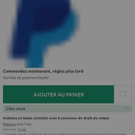
Commandez maintenant, réglez plus tard
Facilités de paiement PayPal
AJOUTER AU PANIER
En stock
Achetez en toute sérénité avec 8 semaines de droit de retour
Retours
sans frais
Fabricant:
Teufel
Consignes de sécurité
Pièces de rechange
Réparations
Mises à jour logiciel
Garantie légale