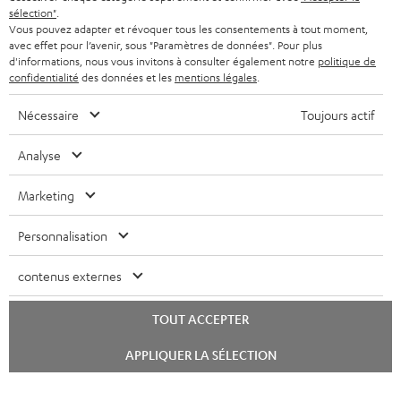
t
sélection"
.
SYSTEMES COMPLETS
e
AVANTAGES D’ACHAT
Vous pouvez adapter et révoquer tous les consentements à tout moment,
avec effet pour l’avenir, sous "Paramètres de données". Pour plus
FRANCE
r
ENCEINTES
d'informations, nous vous invitons à consulter également notre
politique de
L’HISTOIRE DE TEUFEL
confidentialité
des données et les
mentions légales
.
POLOGNE
ULTIMA
MANAGEMENT
Nécessaire
Toujours actif
ÉCOUTEURS INTRA-AURICULAIRES
ESPAGNE
DEVELOPPEMENT DURABLE
Analyse
Sous réserve de modifications techniques, de fautes de frappe et d’autres
FANSHOP
VALEURS
erreurs. Les accessoires figurant sur l’image ne font pas partie du contenu de
Marketing
ITALIE
livraison. D’éventuels frais d’élimination des batteries sont inclus dans le prix.
NOUVEAUTÉS
ACCESSIBILITÉ
Personnalisation
USA
©2026 Lautsprecher Teufel GmbH - Tous droits réservés.
contenus externes
Mentions légales
CGV
Politique de confidentialité
AUTRES PAYS
Paramètres de confidentialité
EU Data Act
renoncer au contrat ici
TOUT ACCEPTER
Lancer
APPLIQUER LA SÉLECTION
le
chat