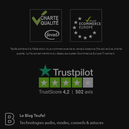
a
n
t
i
e
Teufel adhère à la Fédération du e-commerce et de la vente à distance (Fevad) et à sa charte
qualité. La Fevad est membre du réseau européen Ecommerce Europe Trustmark.
Le Blog Teufel
Technologies audio, modes, conseils & astuces