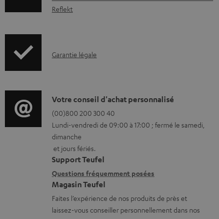
c
Reflekt
u
m
e
I
Garantie légale
n
n
t
f
s
o
D
Votre conseil d'achat personnalisé
t
r
é
(00)800 200 300 40
é
Lundi-vendredi de 09:00 à 17:00 ; fermé le samedi,
m
t
dimanche
l
a
a
et jours fériés.
é
t
i
Support Teufel
c
i
l
Questions fréquemment posées
h
Magasin Teufel
o
s
a
Faites l’expérience de nos produits de près et
n
c
laissez-vous conseiller personnellement dans nos
r
s
o