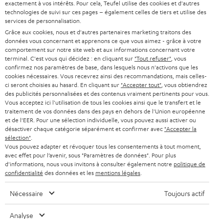
l
Boutiques en ligne Teufel
exactement à vos intérêts. Pour cela, Teufel utilise des cookies et d'autres
BARRES DE SON
technologies de suivi sur ces pages – également celles de tiers et utilise des
a
CARRIÈRE
services de personnalisation.
ALLEMAGNE
n
Grâce aux cookies, nous et d'autres partenaires marketing traitons des
STEREO
PRESSE
données vous concernant et apprenons ce que vous aimez - grâce à votre
e
AUTRICHE
comportement sur notre site web et aux informations concernant votre
SMART HOME
w
terminal. C'est vous qui décidez : en cliquant sur
"Tout refuser"
, vous
B2B
confirmez nos paramètres de base, dans lesquels nous n'activons que les
s
cookies nécessaires. Vous recevrez ainsi des recommandations, mais celles-
SUISSE
BLUETOOTH
BLOG
ci seront choisies au hasard. En cliquant sur
"Accepter tout"
, vous obtiendrez
l
des publicités personnalisées et des contenus vraiment pertinents pour vous.
CASQUES AUDIO
e
Vous acceptez ici l'utilisation de tous les cookies ainsi que le transfert et le
PAYS-BAS
NEWSLETTER
traitement de vos données dans des pays en dehors de l'Union européenne
t
CASQUES BLUETOOTH AUDIO
et de l'EER. Pour une sélection individuelle, vous pouvez aussi activer ou
MAGASINS
désactiver chaque catégorie séparément et confirmer avec
"Accepter la
BELGIQUE
t
sélection"
.
SYSTEMES COMPLETS
e
AVANTAGES D’ACHAT
Vous pouvez adapter et révoquer tous les consentements à tout moment,
avec effet pour l’avenir, sous "Paramètres de données". Pour plus
FRANCE
r
ENCEINTES
d'informations, nous vous invitons à consulter également notre
politique de
L’HISTOIRE DE TEUFEL
confidentialité
des données et les
mentions légales
.
POLOGNE
ULTIMA
MANAGEMENT
Nécessaire
Toujours actif
ÉCOUTEURS INTRA-AURICULAIRES
ESPAGNE
DEVELOPPEMENT DURABLE
Analyse