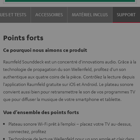
UES ET TESTS
ACCESSOIRES
MATÉRIEL INCLUS
SUPPORT
Points forts
Ce pourquoi nous aimons ce produit
Raumfeld Sounddeck est un concentré d'innovations audio. Grâce à la
technologie de propagation du son Wellenfeld, profitez d'un son
authentique aux quatre coins de la pièce. Contrôlez la lecture depuis
l'application Raumfeld gratuite sur iOS et Android. Le plateau sonore
convient aussi bien pour retransmettre le son de vos programmes TV
que pour diffuser la musique de votre smartphone et tablette.
Vue d’ensemble des points forts
Plateau sonore Wi-Fi prêt à l’emploi – placez votre TV au-dessus,
connectez, profitez
Technologie de lecture Wellenfeld pour un son ample et clair dans