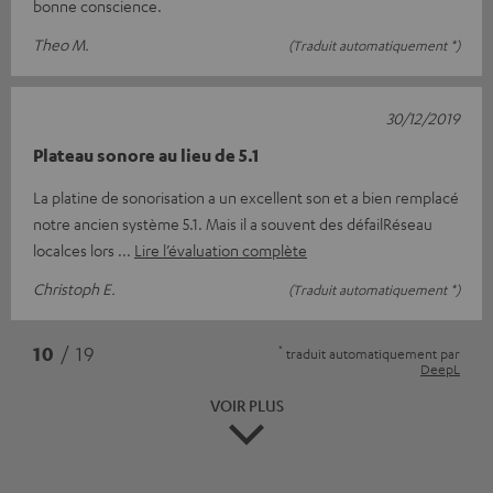
bonne conscience.
Theo M.
(Traduit automatiquement *)
30/12/2019
Plateau sonore au lieu de 5.1
La platine de sonorisation a un excellent son et a bien remplacé
notre ancien système 5.1. Mais il a souvent des défailRéseau
localces lors
Lire l’évaluation complète
Christoph E.
(Traduit automatiquement *)
*
10
/ 19
traduit automatiquement par
DeepL
VOIR PLUS