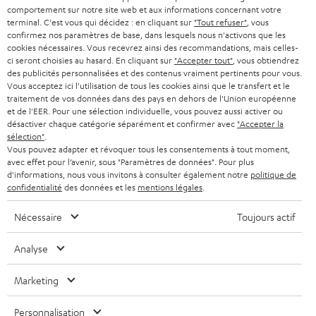
e
AUTRICHE
comportement sur notre site web et aux informations concernant votre
SMART HOME
w
terminal. C'est vous qui décidez : en cliquant sur
"Tout refuser"
, vous
B2B
confirmez nos paramètres de base, dans lesquels nous n'activons que les
s
cookies nécessaires. Vous recevrez ainsi des recommandations, mais celles-
SUISSE
BLUETOOTH
BLOG
ci seront choisies au hasard. En cliquant sur
"Accepter tout"
, vous obtiendrez
l
des publicités personnalisées et des contenus vraiment pertinents pour vous.
CASQUES AUDIO
e
Vous acceptez ici l'utilisation de tous les cookies ainsi que le transfert et le
PAYS-BAS
NEWSLETTER
traitement de vos données dans des pays en dehors de l'Union européenne
t
CASQUES BLUETOOTH AUDIO
et de l'EER. Pour une sélection individuelle, vous pouvez aussi activer ou
MAGASINS
désactiver chaque catégorie séparément et confirmer avec
"Accepter la
BELGIQUE
t
sélection"
.
SYSTEMES COMPLETS
e
AVANTAGES D’ACHAT
Vous pouvez adapter et révoquer tous les consentements à tout moment,
avec effet pour l’avenir, sous "Paramètres de données". Pour plus
FRANCE
r
ENCEINTES
d'informations, nous vous invitons à consulter également notre
politique de
L’HISTOIRE DE TEUFEL
confidentialité
des données et les
mentions légales
.
POLOGNE
ULTIMA
MANAGEMENT
Nécessaire
Toujours actif
ÉCOUTEURS INTRA-AURICULAIRES
ESPAGNE
DEVELOPPEMENT DURABLE
Analyse
Sous réserve de modifications techniques, de fautes de frappe et d’autres
FANSHOP
VALEURS
erreurs. Les accessoires figurant sur l’image ne font pas partie du contenu de
Marketing
ITALIE
livraison. D’éventuels frais d’élimination des batteries sont inclus dans le prix.
NOUVEAUTÉS
ACCESSIBILITÉ
Personnalisation