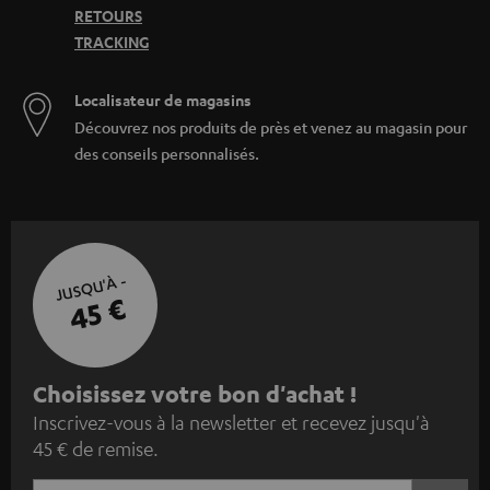
RETOURS
TRACKING
Localisateur de magasins
Découvrez nos produits de près et venez au magasin pour
des conseils personnalisés.
JUSQU'À -
45 €
I
Choisissez votre bon d'achat !
Inscrivez-vous à la newsletter et recevez jusqu'à
n
45 € de remise.
s