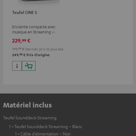
Teufel ONE S
Enceinte compacte avec
musique en Streaming via Wi-
Fi et Bluetooth
229,
€
99
199,
99
€
Dernier prix le plus bas
99
249,
€
Prix d'origine
Matériel inclus
Teufel Sounddeck Streaming
1 × Teufel Sounddeck Streaming – Blanc
1 × Câble d’alimentation – Noir