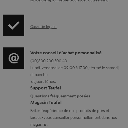
m
e
n
I
Garantie légale
t
n
s
f
t
o
D
Votre conseil d'achat personnalisé
é
r
é
(00)800 200 300 40
l
Lundi-vendredi de 09:00 à 17:00 ; fermé le samedi,
m
t
é
dimanche
a
a
et jours fériés.
c
t
i
Support Teufel
h
i
l
Questions fréquemment posées
a
Magasin Teufel
o
s
r
Faites l’expérience de nos produits de près et
n
c
g
laissez-vous conseiller personnellement dans nos
s
o
magasins.
e