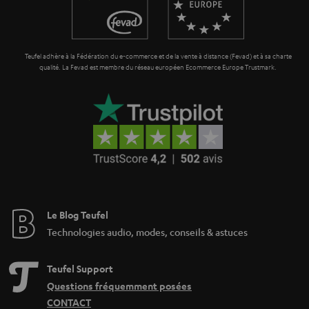
a
n
t
Teufel adhère à la Fédération du e-commerce et de la vente à distance (Fevad) et à sa charte
i
qualité. La Fevad est membre du réseau européen Ecommerce Europe Trustmark.
e
Le Blog Teufel
Technologies audio, modes, conseils & astuces
Teufel Support
Questions fréquemment posées
CONTACT