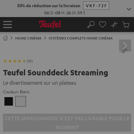
ERS LE
50% de réduc
ONTENU
No
Sau
Page
Rechercher
Produi
d’accueil
du
HOME CINÉMA
SYSTÈMES COMPLETS HOME CINÉMA
panier
(19)
Teufel Sounddeck Streaming
Le divertissement sur un plateau
Couleur:
Blanc
Noir
Blanc
CETTE MARCHANDISE N’EST PAS LIVRABLE POUR LE
MOMENT