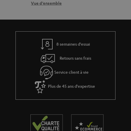
r
n
Vue d’ensemble
a
e
t
b
l
a
l
a
c
e
t
t
s
8 semaines d'essai
i
v
Retours sans frais
e
s
Service client à vie
à
Plus de 45 ans d'expertise
l
a
g
a
r