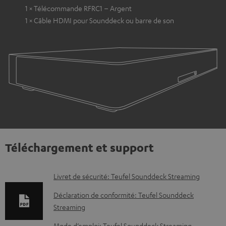
1 × Télécommande RFRC1 – Argent
1 × Câble HDMI pour Sounddeck ou barre de son
Téléchargement et support
D
Livret de sécurité: Teufel Sounddeck Streaming
o
Déclaration de conformité: Teufel Sounddeck
c
Streaming
u
Mode d’emploi: Teufel Sounddeck Streaming