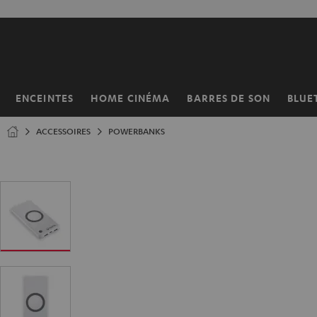
ERS LE
ONTENU
ENCEINTES
HOME CINÉMA
BARRES DE SON
BLUE
Page
d’accueil
ACCESSOIRES
POWERBANKS