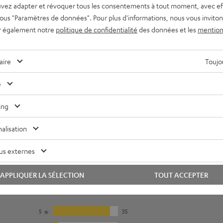
vez adapter et révoquer tous les consentements à tout moment, avec ef
lectronique
 sous "Paramètres de données". Pour plus d'informations, nous vous inviton
r également notre
politique de confidentialité
des données et les
mention
onnexions
aire
Toujou
e
ing
alisation
us externes
APPLIQUER LA SÉLECTION
TOUT ACCEPTER
5
35