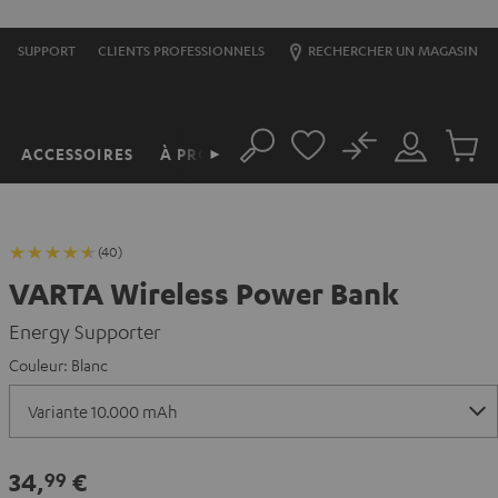
SUPPORT
CLIENTS PROFESSIONNELS
RECHERCHER UN MAGASIN
No
ACCESSOIRES
À PROPOS
►
Rechercher
Mon
Produit
compte
du
panier
(40)
VARTA Wireless Power Bank
Energy Supporter
Couleur:
Blanc
34,
€
99