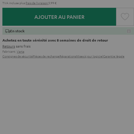
TVA incluse
plus
frais de livraison
5,99 €
AJOUTER AU PANIER
En stock
Achetez en toute sérénité avec 8 semaines de droit de retour
Retours
sans frais
Fabricant:
Varta
Consignes de sécurité
Pièces de rechange
Réparations
Mises à jour logiciel
Garantie légale