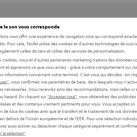
e le son vous corresponde
lons vous offrir une expérience de navigation sûre qui correspond exact
êts. Pour cela, Teufel utilise des cookies et d'autres technologies de suivi 
galement celles de tiers et utilise des services de personnalisation.
x cookies, nous et d'autres partenaires marketing traitons des données v
nt et apprenons ce que vous aimez - grâce à votre comportement sur not
x informations concernant votre terminal. C'est vous qui décidez : en cli
user"
, vous confirmez nos paramètres de base, dans lesquels nous n'acti
es nécessaires. Vous recevrez ainsi des recommandations, mais celles-ci 
au hasard. En cliquant sur
"Accepter tout"
, vous obtiendrez des publicités
lisées et des contenus vraiment pertinents pour vous. Vous acceptez ici
Wireless Power Bank
tion de tous les cookies ainsi que le transfert et le traitement de vos donné
 Power bank à prestation de 18 watts via USB type C & recharge sans-
en dehors de l'Union européenne et de l'EER. Pour une sélection individu
vez aussi activer ou désactiver chaque catégorie séparément et confirme
imensions
 la sélection"
.