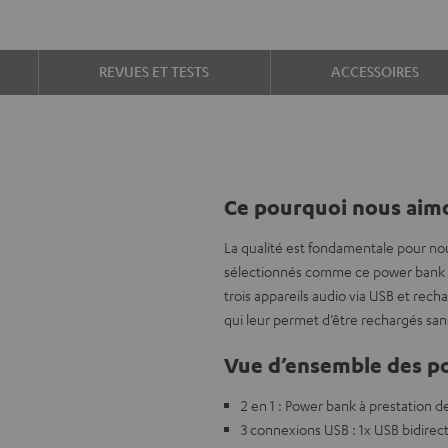
REVUES ET TESTS
ACCESSOIRES
Ce pourquoi nous aimo
La qualité est fondamentale pour no
sélectionnés comme ce power bank Var
trois appareils audio via USB et rech
qui leur permet d’être rechargés sans
Vue d’ensemble des po
2 en 1 : Power bank à prestation d
3 connexions USB : 1x USB bidirect