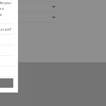
fet pour
s à
s
rs actif