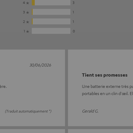
4
3
3
1
2
1
1
0
30/06/2026
Tient ses promesses
ère.
Une batterie externe très p
portables en un clin d'œil. 
Gerald G.
(Traduit automatiquement *)