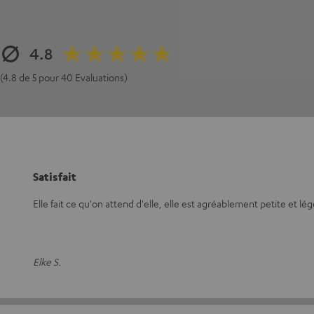
4.8
(4.8 de 5 pour 40 Evaluations)
Satisfait
Elle fait ce qu'on attend d'elle, elle est agréablement petite et lég
Elke S.