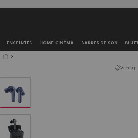
ERS LE
ONTENU
ENCEINTES
HOME CINÉMA
BARRES DE SON
BLUE
Page
d’accueil
Vendu pl