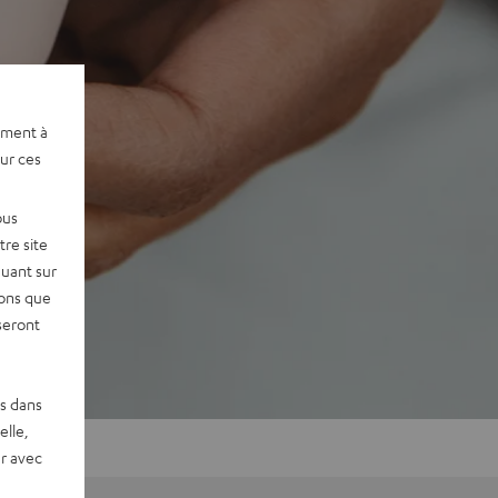
ement à
sur ces
ous
re site
quant sur
vons que
seront
es dans
elle,
r avec