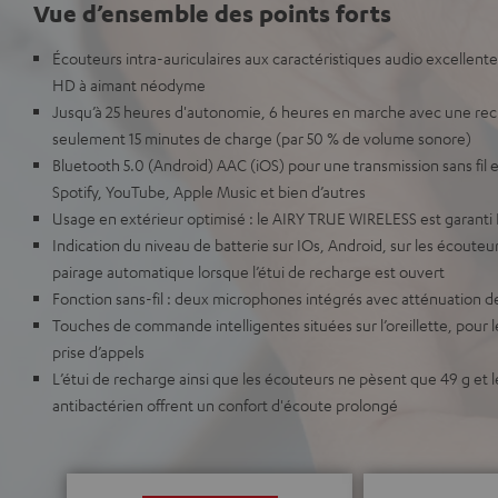
Vue d’ensemble des points forts
Écouteurs intra-auriculaires aux caractéristiques audio excellente
HD à aimant néodyme
Jusqu’à 25 heures d'autonomie, 6 heures en marche avec une rec
seulement 15 minutes de charge (par 50 % de volume sonore)
Bluetooth 5.0 (Android) AAC (iOS) pour une transmission sans fil 
Spotify, YouTube, Apple Music et bien d’autres
Usage en extérieur optimisé : le AIRY TRUE WIRELESS est garanti 
Indication du niveau de batterie sur IOs, Android, sur les écouteur
pairage automatique lorsque l’étui de recharge est ouvert
Fonction sans-fil : deux microphones intégrés avec atténuation d
Touches de commande intelligentes situées sur l’oreillette, pour le
prise d’appels
L’étui de recharge ainsi que les écouteurs ne pèsent que 49 g et 
antibactérien offrent un confort d'écoute prolongé