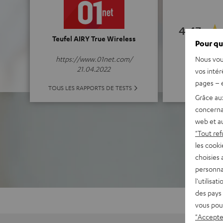
4.47
Teufel AIRY True Wireless
Pour qu
(4.47 de 5 po
Nous vou
https://www.01net.com/
21.04.2022
vos intér
pages – é
TOUTES LES
TOUS LES RAPPORTS DE TESTS
Grâce au
concerna
web et au
"Tout ref
les cooki
choisies 
personna
l'utilisa
des pays 
vous pou
"Accepter