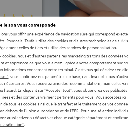
e le son vous corresponde
ur 1252 Evaluations)
lons vous offrir une expérience de navigation sûre qui correspond exact
êts. Pour cela, Teufel utilise des cookies et d'autres technologies de suivi 
galement celles de tiers et utilise des services de personnalisation.
 ÉVALUATIONS
x cookies, nous et d'autres partenaires marketing traitons des données v
nt et apprenons ce que vous aimez - grâce à votre comportement sur not
x informations concernant votre terminal. C'est vous qui décidez : en cli
user"
, vous confirmez nos paramètres de base, dans lesquels nous n'acti
es nécessaires. Vous recevrez ainsi des recommandations, mais celles-ci 
au hasard. En cliquant sur
"Accepter tout"
, vous obtiendrez des publicités
lisées et des contenus vraiment pertinents pour vous. Vous acceptez ici
tion de tous les cookies ainsi que le transfert et le traitement de vos donné
en dehors de l'Union européenne et de l'EER. Pour une sélection individu
vez aussi activer ou désactiver chaque catégorie séparément et confirme
 la sélection"
.