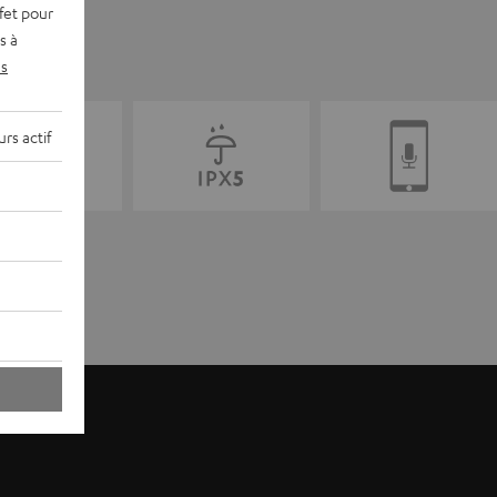
fet pour
s à
s
rs actif