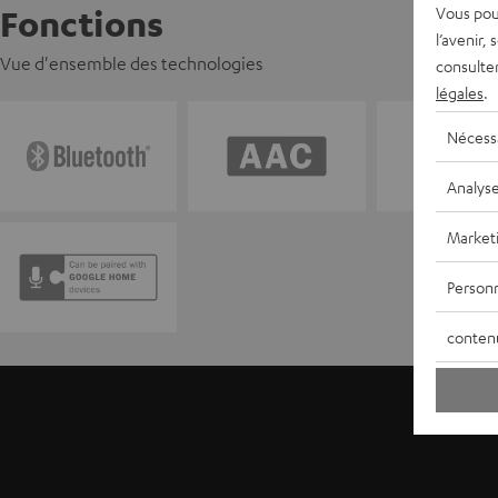
Vous pou
Fonctions
l’avenir,
Vue d'ensemble des technologies
consulte
légales
.
Nécess
Analys
Market
Personn
conten