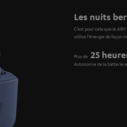
Les nuits be
C’est pour cela que le AIR
utilise l’énergie de façon i
25 heure
Plus de
Autonomie de la batterie a
6 heure
Environs
Autonomie avec une char
15 minut
Juste
Pour une durée de recharg