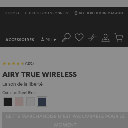
SUPPORT
CLIENTS PROFESSIONNELS
RECHERCHER UN MAGASIN
No
ACCESSOIRES
À PROPOS
►
Rechercher
Mon
Produit
compte
du
panier
(1252)
AIRY TRUE WIRELESS
Le son de la liberté
Couleur:
Steel Blue
Night
Pale
Silver
Steel
Black
Gold
White
Blue
CETTE MARCHANDISE N’EST PAS LIVRABLE POUR LE
MOMENT