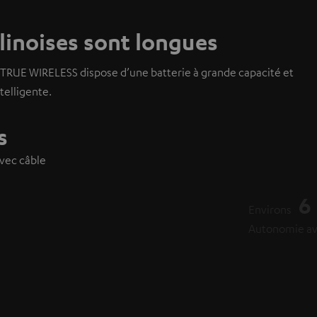
rlinoises sont longues
Y TRUE WIRELESS dispose d’une batterie à grande capacité et
ntelligente.
s
vec câble
s
ge
es
e de 1 heure