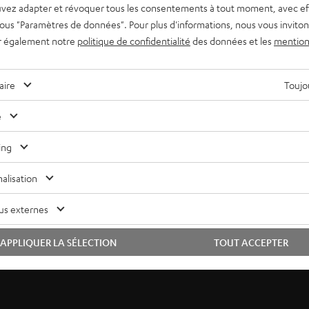
vez adapter et révoquer tous les consentements à tout moment, avec ef
 sous "Paramètres de données". Pour plus d'informations, nous vous inviton
r également notre
politique de confidentialité
des données et les
mention
aire
Toujou
e
ing
alisation
us externes
APPLIQUER LA SÉLECTION
TOUT ACCEPTER