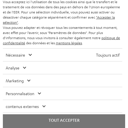
Vous acceptez ici l'utilisation de tous les cookies ainsi que le transfert et le
Câble HDMI® haute vitesse
Câble numérique optique
Co
traitement de vos données dans des pays en dehors de l'Union européenne
avec Ethernet
C7515O 1,5 m
jac
et de l'EER. Pour une sélection individuelle, vous pouvez aussi activer ou
Câble HDMI high speed
Câble numérique optique
Câb
désactiver chaque catégorie séparément et confirmer avec
"Accepter la
prenant en charge tous les
TOSLINK / 3,5 mm TOSLINK
uni
sélection"
.
formats 2.0 comme 4K
Vous pouvez adapter et révoquer tous les consentements à tout moment,
16,
€
19,
€
12
99
99
50/60p et 4K 3D
avec effet pour l’avenir, sous "Paramètres de données". Pour plus
d'informations, nous vous invitons à consulter également notre
politique de
confidentialité
des données et les
mentions légales
.
Nécessaire
Toujours actif
Analyse
Matériel inclus
Marketing
CINEBAR ONE+ (2020)
Personnalisation
1 × Soundbar CINEBAR ONE – Blanc
1 × Télécommande CB ONE RC – Noir
contenus externes
1 × Câble de connexion pour CB ONE SB
TOUT ACCEPTER
1 × Caisson de basses T 6 (2020) – Noir