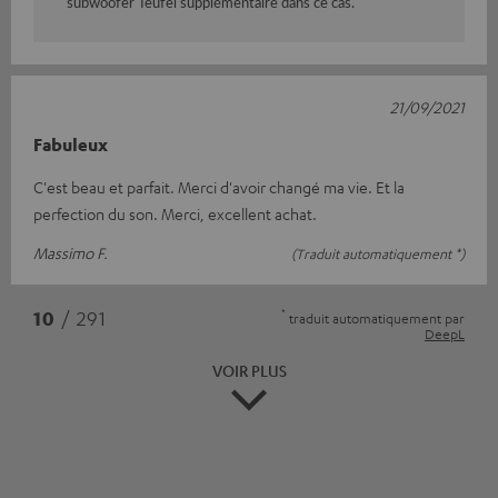
subwoofer Teufel supplémentaire dans ce cas.
21/09/2021
Fabuleux
C'est beau et parfait. Merci d'avoir changé ma vie. Et la
perfection du son. Merci, excellent achat.
Massimo F.
(Traduit automatiquement *)
*
10
/ 291
traduit automatiquement par
DeepL
VOIR PLUS