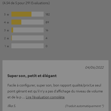
(4.54 de 5 pour 291 Evaluations)
5
182
4
89
3
16
2
4
1
0
04/06/2022
Super son, petit et élégant
Facile à configurer, super son, bon rapport qualité/prix!Le seul
point gênant est qu'il n'y a pas d'affichage du niveau de volume
et de la p
Lire l’évaluation complète
Ilka S.
(Traduit automatiquement *)