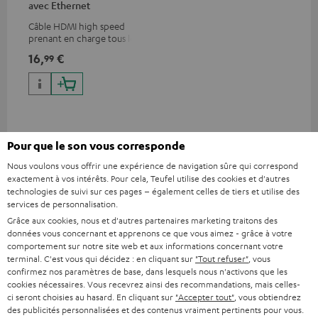
avec Ethernet
Câble HDMI high speed
prenant en charge tous les
formats 2.0 comme 4K
16,
€
99
50/60p et 4K 3D
Pour que le son vous corresponde
Accessoires compatibles
Nous voulons vous offrir une expérience de navigation sûre qui correspond
exactement à vos intérêts. Pour cela, Teufel utilise des cookies et d'autres
technologies de suivi sur ces pages – également celles de tiers et utilise des
services de personnalisation.
Grâce aux cookies, nous et d'autres partenaires marketing traitons des
données vous concernant et apprenons ce que vous aimez - grâce à votre
comportement sur notre site web et aux informations concernant votre
terminal. C'est vous qui décidez : en cliquant sur
"Tout refuser"
, vous
confirmez nos paramètres de base, dans lesquels nous n'activons que les
cookies nécessaires. Vous recevrez ainsi des recommandations, mais celles-
ci seront choisies au hasard. En cliquant sur
"Accepter tout"
, vous obtiendrez
des publicités personnalisées et des contenus vraiment pertinents pour vous.