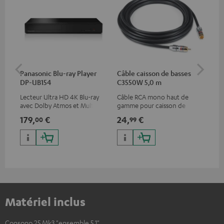
Panasonic Blu-ray Player
Câble caisson de basses
Pie
DP-UB154
C3550W 5,0 m
(pa
Lecteur Ultra HD 4K Blu-ray
Câble RCA mono haut de
Pie
avec Dolby Atmos et Multi
gamme pour caisson de
enc
HDR, inclus HDR10+ pour une
basses
179,
€
24,
€
69
00
99
qualité d’image incroyable et
des couleurs contrastées
Matériel inclus
Consono 25 Mk3 "ensemble 5.1"