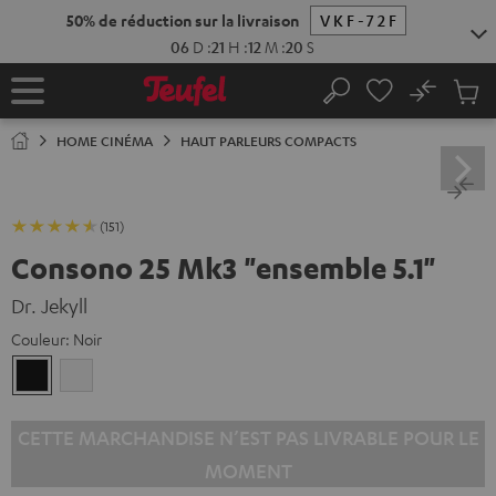
ERS LE
ONTENU
No
Sau
Page
Rechercher
Produi
d’accueil
du
HOME CINÉMA
HAUT PARLEURS COMPACTS
panier
(151)
Consono 25 Mk3 "ensemble 5.1"
Dr. Jekyll
Couleur:
Noir
Noir
Blanc
CETTE MARCHANDISE N’EST PAS LIVRABLE POUR LE
MOMENT