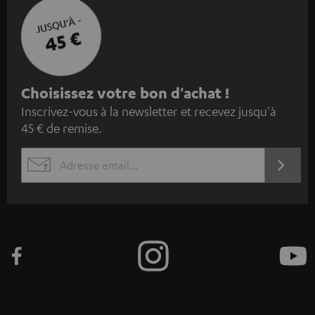
JUSQU'À -
45 €
I
Choisissez votre bon d'achat !
Inscrivez-vous à la newsletter et recevez jusqu'à
n
45 € de remise.
s
c
S'ABO
EMAIL
r
WIDGET
i
v
e
z
-
v