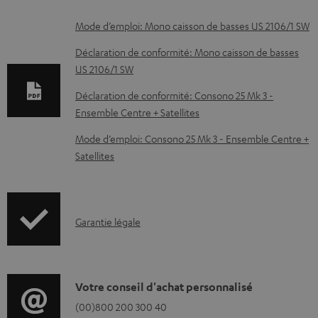
D
Mode d’emploi: Mono caisson de basses US 2106/1 SW
o
Déclaration de conformité: Mono caisson de basses
c
US 2106/1 SW
u
Déclaration de conformité: Consono 25 Mk 3 -
m
Ensemble Centre + Satellites
e
Mode d’emploi: Consono 25 Mk 3 - Ensemble Centre +
n
Satellites
t
s
t
I
Garantie légale
é
n
l
f
é
o
D
Votre conseil d'achat personnalisé
c
r
é
(00)800 200 300 40