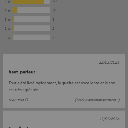
5
127
4
18
3
3
2
2
1
1
22/05/2026
haut-parleur
Tout a été livré rapidement, la qualité est excellente et le son
est très agréable.
Manuela O.
(Traduit automatiquement *)
12/05/2026