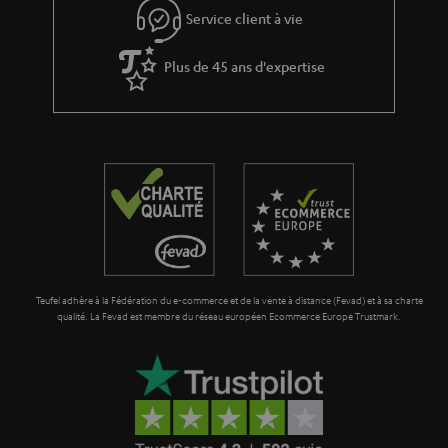
s
Service client à vie
à
Plus de 45 ans d'expertise
l
a
g
a
r
a
n
t
Teufel adhère à la Fédération du e-commerce et de la vente à distance (Fevad) et à sa charte
i
qualité. La Fevad est membre du réseau européen Ecommerce Europe Trustmark.
e