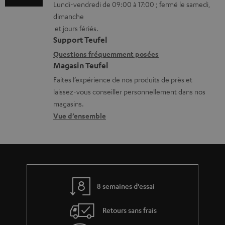
h
Lundi-vendredi de 09:00 à 17:00 ; fermé le samedi,
m
t
dimanche
a
a
a
et jours fériés.
r
t
i
Support Teufel
g
i
l
Questions fréquemment posées
e
Magasin Teufel
o
s
a
Faites l’expérience de nos produits de près et
n
c
laissez-vous conseiller personnellement dans nos
b
s
o
magasins.
l
r
n
Vue d’ensemble
e
e
t
s
l
a
a
c
t
t
8 semaines d'essai
i
v
Retours sans frais
e