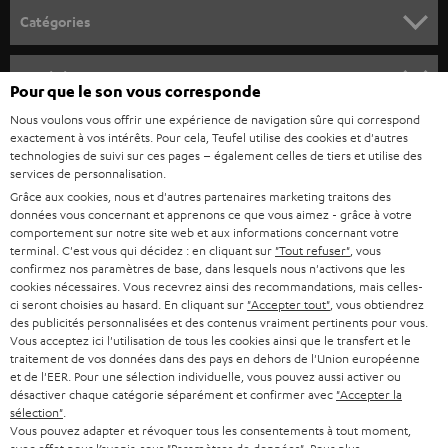
o
Catégories
u
HOME CINEMA
s
Société
Pour que le son vous corresponde
à
SYSTEMES COMPLETS HOME CINEMA
Nous voulons vous offrir une expérience de navigation sûre qui correspond
SUPPORT
l
Boutiques en ligne Teufel
exactement à vos intérêts. Pour cela, Teufel utilise des cookies et d'autres
BARRES DE SON
technologies de suivi sur ces pages – également celles de tiers et utilise des
a
CARRIÈRE
services de personnalisation.
ALLEMAGNE
n
Grâce aux cookies, nous et d'autres partenaires marketing traitons des
STEREO
PRESSE
données vous concernant et apprenons ce que vous aimez - grâce à votre
e
AUTRICHE
comportement sur notre site web et aux informations concernant votre
SMART HOME
w
terminal. C'est vous qui décidez : en cliquant sur
"Tout refuser"
, vous
B2B
confirmez nos paramètres de base, dans lesquels nous n'activons que les
s
cookies nécessaires. Vous recevrez ainsi des recommandations, mais celles-
SUISSE
BLUETOOTH
BLOG
ci seront choisies au hasard. En cliquant sur
"Accepter tout"
, vous obtiendrez
l
des publicités personnalisées et des contenus vraiment pertinents pour vous.
CASQUES AUDIO
e
Vous acceptez ici l'utilisation de tous les cookies ainsi que le transfert et le
PAYS-BAS
NEWSLETTER
traitement de vos données dans des pays en dehors de l'Union européenne
t
CASQUES BLUETOOTH AUDIO
et de l'EER. Pour une sélection individuelle, vous pouvez aussi activer ou
MAGASINS
désactiver chaque catégorie séparément et confirmer avec
"Accepter la
BELGIQUE
t
sélection"
.
SYSTEMES COMPLETS
e
AVANTAGES D’ACHAT
Vous pouvez adapter et révoquer tous les consentements à tout moment,