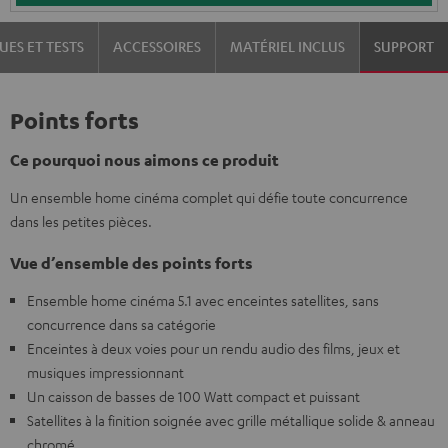
UES ET TESTS
ACCESSOIRES
MATÉRIEL INCLUS
SUPPORT
Points forts
Ce pourquoi nous aimons ce produit
Un ensemble home cinéma complet qui défie toute concurrence
dans les petites pièces.
Vue d’ensemble des points forts
Ensemble home cinéma 5.1 avec enceintes satellites, sans
concurrence dans sa catégorie
Enceintes à deux voies pour un rendu audio des films, jeux et
musiques impressionnant
Un caisson de basses de 100 Watt compact et puissant
Satellites à la finition soignée avec grille métallique solide & anneau
chromé