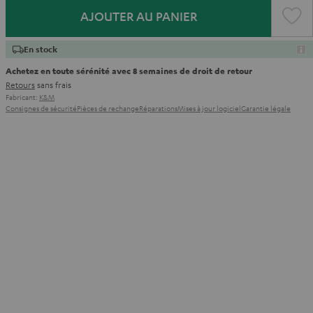
AJOUTER AU PANIER
En stock
Achetez en toute sérénité avec 8 semaines de droit de retour
Retours
sans frais
Fabricant:
K&M
Consignes de sécurité
Pièces de rechange
Réparations
Mises à jour logiciel
Garantie légale