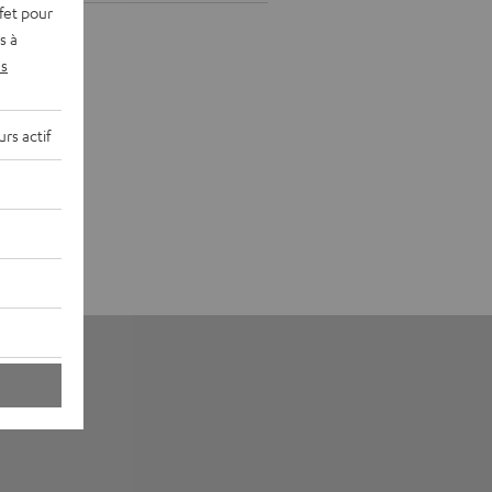
fet pour
s à
s
rs actif