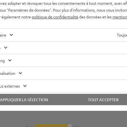
vez adapter et révoquer tous les consentements à tout moment, avec ef
 sous "Paramètres de données". Pour plus d'informations, nous vous inviton
r également notre
politique de confidentialité
des données et les
mention
aire
Toujou
e
ing
alisation
us externes
APPLIQUER LA SÉLECTION
TOUT ACCEPTER