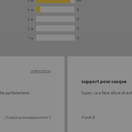
5
64
4
8
3
0
2
0
1
0
07/03/2026
support pour casque
îte parfaitement.
Super, ça a fière allure et en
Frank B.
(Traduit automatiquement *)