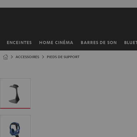
ERS LE
ONTENU
ENCEINTES
HOME CINÉMA
BARRES DE SON
BLUE
Page
d’accueil
ACCESSOIRES
PIEDS DE SUPPORT