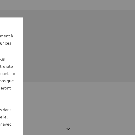
ement à
sur ces
ous
re site
quant sur
vons que
seront
es dans
elle,
r avec