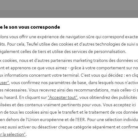
e le son vous corresponde
lons vous offrir une expérience de navigation sûre qui correspond exact
êts. Pour cela, Teufel utilise des cookies et d'autres technologies de suivi 
galement celles de tiers et utilise des services de personnalisation.
x cookies, nous et d'autres partenaires marketing traitons des données v
nt et apprenons ce que vous aimez - grâce à votre comportement sur not
x informations concernant votre terminal. C'est vous qui décidez : en cli
user"
, vous confirmez nos paramètres de base, dans lesquels nous n'acti
es nécessaires. Vous recevrez ainsi des recommandations, mais celles-ci 
au hasard. En cliquant sur
"Accepter tout"
, vous obtiendrez des publicités
lisées et des contenus vraiment pertinents pour vous. Vous acceptez ici
tion de tous les cookies ainsi que le transfert et le traitement de vos donné
port pour casque audio
en dehors de l'Union européenne et de l'EER. Pour une sélection individu
vez aussi activer ou désactiver chaque catégorie séparément et confirme
imensions
 la sélection"
.