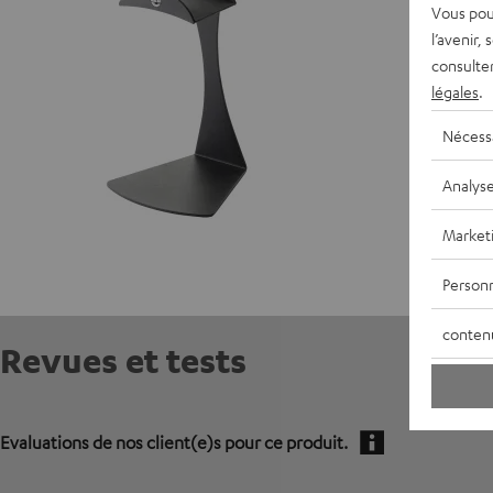
Vous pou
l’avenir,
consulte
légales
.
Nécess
Analys
Market
Personn
conten
Revues et tests
Evaluations de nos client(e)s pour ce produit.