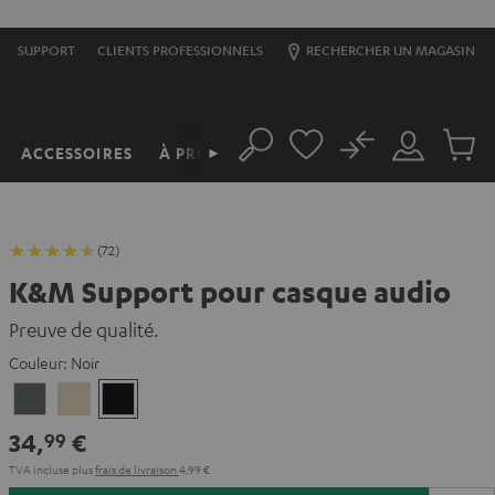
SUPPORT
CLIENTS PROFESSIONNELS
RECHERCHER UN MAGASIN
No
ACCESSOIRES
À PROPOS
►
Rechercher
Mon
Produit
compte
du
panier
(72)
K&M Support pour casque audio
Preuve de qualité.
Couleur:
Noir
Basaltgrau
Sandbeige
Noir
34,
€
99
TVA incluse
plus
frais de livraison
4,99 €