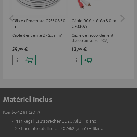
Câble d’enceinte C2530S 30
Câble RCA stéréo 3.0 m -
Fi
m
C7030A
(pa
Câble d’enceinte 2 x 2,5 mm²
Câble de raccordement
Ban
stéréo universel RCA,
serr
compatible avec tous les
59,
€
12,
€
12
99
99
appareils équipés de prises
RCA
Matériel inclus
Kombo 42 BT (2017)
1 × Paar Regal-Lautsprecher UL 20 Mk2 – Blanc
2 × Enceinte satellite UL 20 Mk2 (unité) – Blanc