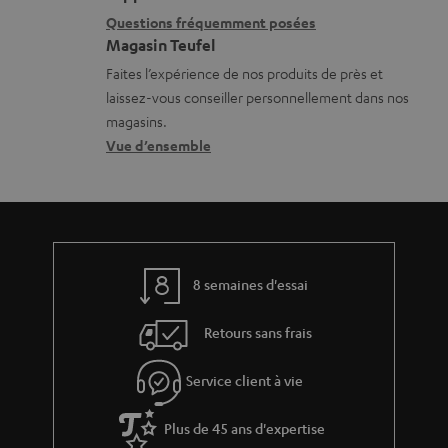
c
i
l
Questions fréquemment posées
h
Magasin Teufel
o
s
a
Faites l’expérience de nos produits de près et
n
c
r
laissez-vous conseiller personnellement dans nos
s
o
g
magasins.
r
n
Vue d’ensemble
e
e
t
a
l
a
b
a
c
l
t
t
e
8 semaines d'essai
i
s
v
Retours sans frais
e
s
Service client à vie
à
Plus de 45 ans d'expertise
l