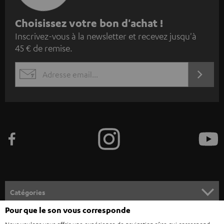
I
Choisissez votre bon d'achat !
Inscrivez-vous à la newsletter et recevez jusqu'à
n
45 € de remise.
s
c
S'ABO
EMAIL
r
WIDGET
i
v
e
z
-
v
o
Catégories
u
Pour que le son vous corresponde
HOME CINEMA
s
Société