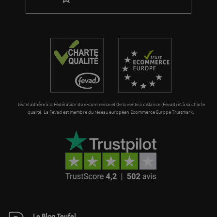
a
g
a
r
a
n
t
Teufel adhère à la Fédération du e-commerce et de la vente à distance (Fevad) et à sa charte
i
qualité. La Fevad est membre du réseau européen Ecommerce Europe Trustmark.
e
Le Blog Teufel