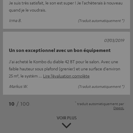
Je suis très satisfait, le son est super ! Je l'achèterais à nouveau
quand je le voudrais.
Irma B.
(Traduit automatiquement *)
07/03/2019
Un son exceptionnel avec un bon équipement
J'ai acheté le Kombo du diable 42 BT pour le salon. Avec une
faible hauteur sous plafond (grenier) et une surface d'environ
25 m², le systèm
Lire l’évaluation complète
Markus W.
(Traduit automatiquement *)
*
10
/ 100
traduit automatiquement par
DeepL
VOIR PLUS