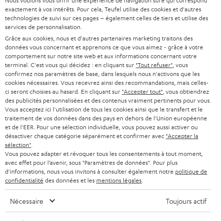
Nous voulons vous offrir une expérience de navigation sûre qui correspond
à
exactement à vos intérêts. Pour cela, Teufel utilise des cookies et d'autres
SYSTEMES COMPLETS HOME CINEMA
technologies de suivi sur ces pages – également celles de tiers et utilise des
SUPPORT
l
Boutiques en ligne Teufel
services de personnalisation.
BARRES DE SON
a
Grâce aux cookies, nous et d'autres partenaires marketing traitons des
CARRIÈRE
ALLEMAGNE
données vous concernant et apprenons ce que vous aimez - grâce à votre
n
comportement sur notre site web et aux informations concernant votre
STEREO
PRESSE
terminal. C'est vous qui décidez : en cliquant sur
"Tout refuser"
, vous
e
AUTRICHE
confirmez nos paramètres de base, dans lesquels nous n'activons que les
SMART HOME
w
cookies nécessaires. Vous recevrez ainsi des recommandations, mais celles-
B2B
ci seront choisies au hasard. En cliquant sur
"Accepter tout"
, vous obtiendrez
s
SUISSE
BLUETOOTH
des publicités personnalisées et des contenus vraiment pertinents pour vous.
BLOG
Vous acceptez ici l'utilisation de tous les cookies ainsi que le transfert et le
l
traitement de vos données dans des pays en dehors de l'Union européenne
CASQUES AUDIO
e
PAYS-BAS
NEWSLETTER
et de l'EER. Pour une sélection individuelle, vous pouvez aussi activer ou
désactiver chaque catégorie séparément et confirmer avec
"Accepter la
t
CASQUES BLUETOOTH AUDIO
sélection"
.
MAGASINS
Vous pouvez adapter et révoquer tous les consentements à tout moment,
BELGIQUE
t
avec effet pour l’avenir, sous "Paramètres de données". Pour plus
SYSTEMES COMPLETS
e
AVANTAGES D’ACHAT
d'informations, nous vous invitons à consulter également notre
politique de
confidentialité
des données et les
mentions légales
.
FRANCE
r
ENCEINTES
L’HISTOIRE DE TEUFEL
Nécessaire
Toujours actif
POLOGNE
ULTIMA
MANAGEMENT