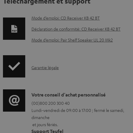
Téléchargement et support
D
Mode d’emploi: CD Receiver KB 42 BT
o
Déclaration de conformité: CD Receiver KB 42 BT
c
Mode d’emploi: Pair Shelf Speaker UL 20 Mk2
u
m
e
I
Garantie légale
n
n
t
f
s
o
D
Votre conseil d'achat personnalisé
t
r
é
(00)800 200 300 40
é
Lundi-vendredi de 09:00 à 17:00 ; fermé le samedi,
m
t
l
dimanche
a
a
é
et jours fériés.
t
i
Support Teufel