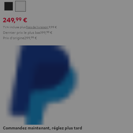
Night
Silver
Black
White
249,
€
99
TVA incluse
plus
frais de livraison
9,99 €
Dernier prix le plus bas
199,
99
€
Prix d'origine
299,
99
€
Commandez maintenant, réglez plus tard