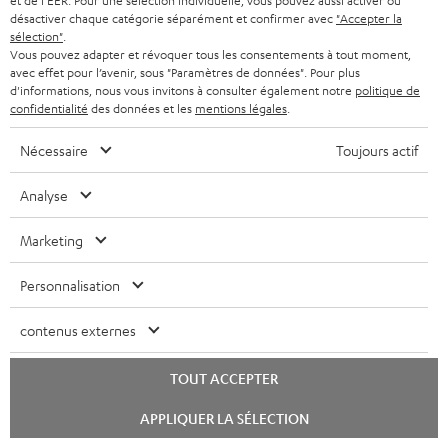
et de l'EER. Pour une sélection individuelle, vous pouvez aussi activer ou
désactiver chaque catégorie séparément et confirmer avec
"Accepter la
Le Blog Teufel
sélection"
.
Technologies audio, modes, conseils & astuces
Vous pouvez adapter et révoquer tous les consentements à tout moment,
avec effet pour l’avenir, sous "Paramètres de données". Pour plus
d'informations, nous vous invitons à consulter également notre
politique de
Teufel Support
confidentialité
des données et les
mentions légales
.
Questions fréquemment posées
CONTACT
Nécessaire
Toujours actif
RETOURS
Analyse
TRACKING
Marketing
Localisateur de magasins
Découvrez nos produits de près et venez au magasin pour
Personnalisation
des conseils personnalisés.
contenus externes
TOUT ACCEPTER
Lancer
JUSQU'À -
APPLIQUER LA SÉLECTION
le
45 €
chat