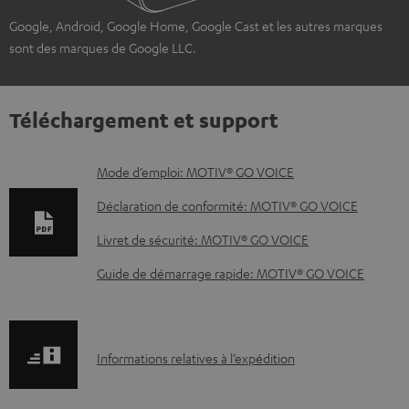
Google, Android, Google Home, Google Cast et les autres marques
sont des marques de Google LLC.
Téléchargement et support
D
Mode d’emploi: MOTIV® GO VOICE
o
Déclaration de conformité: MOTIV® GO VOICE
c
Livret de sécurité: MOTIV® GO VOICE
u
Guide de démarrage rapide: MOTIV® GO VOICE
m
e
n
I
Informations relatives à l’expédition
t
n
s