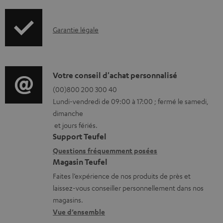
f
t
o
é
I
Garantie légale
r
l
n
m
é
f
a
c
o
D
Votre conseil d'achat personnalisé
t
h
r
é
(00)800 200 300 40
i
a
Lundi-vendredi de 09:00 à 17:00 ; fermé le samedi,
m
t
o
r
dimanche
a
a
n
g
et jours fériés.
t
i
s
Support Teufel
e
i
l
r
Questions fréquemment posées
a
Magasin Teufel
o
s
e
b
Faites l’expérience de nos produits de près et
n
c
l
l
laissez-vous conseiller personnellement dans nos
s
o
a
e
magasins.
r
n
t
Vue d’ensemble
s