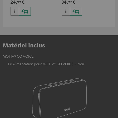
24,
€
34,
€
99
99
jusqu’à 10 watts
Matériel inclus
MOTIV® GO VOICE
1 × Alimentation pour MOTIV® GO VOICE – Noir