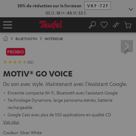
ERS LE
ONTENU
No
Sau
Page
Rechercher
Produi
d’accueil
du
BLUETOOTH
INTÉRIEUR
panier
PROMO
(32)
MOTIV® GO VOICE
Du son avec style. Maintenant avec l'Assistant Google.
Enceinte compacte Wi-Fi, Bluetooth avec l'assistant Google
Technologie Dynamore, large panorama stéréo, batterie
rechargeable
Google Cast avec plus de 100 applications en qualité CD
Voir plus
Couleur:
Silver White