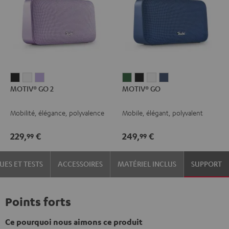
MOTIV®
MOTIV®
MOTIV®
MOTIV®
MOTIV®
MOTIV®
MOTIV®
MOTIV® GO 2
MOTIV® GO
GO
GO
GO
GO
GO
GO
GO
2
2
2
Ivy
Night
Silver
Steel
Mobilité, élégance, polyvalence
Mobile, élégant, polyvalent
Night
Silver
Soft
Green
Black
White
Blue
Black
White
Lavender
229,
€
249,
€
99
99
UES ET TESTS
ACCESSOIRES
MATÉRIEL INCLUS
SUPPORT
Points forts
Ce pourquoi nous aimons ce produit