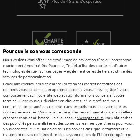
n
Plus de 45 ans d'expertise
o
t
n
i
e
Pour que le son vous corresponde
Nous voulons vous offrir une expérience de navigation sûre qui correspond
exactement à vos intérêts. Pour cela, Teufel utilise des cookies et d'autres
technologies de suivi sur ces pages – également celles de tiers et utilise des
Teufel adhère à la Fédération du e-commerce et de la vente à distance (Fevad) et à sa charte
services de personnalisation.
qualité. La Fevad est membre du réseau européen Ecommerce Europe Trustmark.
Grâce aux cookies, nous et d'autres partenaires marketing traitons des
données vous concernant et apprenons ce que vous aimez - grâce à votre
comportement sur notre site web et aux informations concernant votre
terminal. C'est vous qui décidez : en cliquant sur
"Tout refuser"
, vous
confirmez nos paramètres de base, dans lesquels nous n'activons que les
cookies nécessaires. Vous recevrez ainsi des recommandations, mais celles-
ci seront choisies au hasard. En cliquant sur
"Accepter tout"
, vous obtiendrez
des publicités personnalisées et des contenus vraiment pertinents pour vous.
Vous acceptez ici l'utilisation de tous les cookies ainsi que le transfert et le
traitement de vos données dans des pays en dehors de l'Union européenne