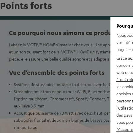
Points forts
Pour qu
Ce pourquoi nous aimons ce produit
Nous vou
vos intér
Laissez la MOTIV® HOME s'installer chez vous. Une apparence discrète
pages – é
et un son puissant font de la MOTIV® HOME un système son idéal. S
Grâce au
pièce, elle assure une belle qualité sonore et s'adapte à de multiple
concerna
Vue d’ensemble des points forts
web et au
"Tout ref
Système de streaming portable tout-en-un avec batterie pour str
les cooki
Streaming pour tous et pour tout : Wi-Fi, Bluetooth avec AAC, App
choisies 
l'option multiroom, Chromecast®, Spotify Connect, TIDAL Connect
personna
auxiliaire 3.5-mm
l'utilisa
Acoustique puissante de 70 Watt avec deux haut-parleurs avant e
des pays 
subwoofer frontal et deux membranes de basses passives pour u
vous pou
n'importe où
"Accepter