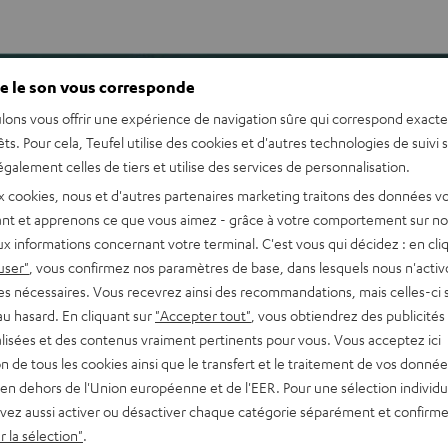
e le son vous corresponde
lons vous offrir une expérience de navigation sûre qui correspond exact
êts. Pour cela, Teufel utilise des cookies et d'autres technologies de suivi 
, une utilisation intuitive
galement celles de tiers et utilise des services de personnalisation.
achant se fondre dans une
x cookies, nous et d'autres partenaires marketing traitons des données v
s usages.
nt et apprenons ce que vous aimez - grâce à votre comportement sur not
x informations concernant votre terminal. C'est vous qui décidez : en cli
user"
, vous confirmez nos paramètres de base, dans lesquels nous n'acti
eaming wifi et Bluetooth
es nécessaires. Vous recevrez ainsi des recommandations, mais celles-ci 
le AirPlay 2 y compris
au hasard. En cliquant sur
"Accepter tout"
, vous obtiendrez des publicités
, Internetradio , entrée
lisées et des contenus vraiment pertinents pour vous. Vous acceptez ici
tion de tous les cookies ainsi que le transfert et le traitement de vos donné
t deux latéraux, un
en dehors de l'Union européenne et de l'EER. Pour une sélection individu
n son enveloppant depuis
vez aussi activer ou désactiver chaque catégorie séparément et confirme
 la sélection"
.