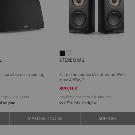
STEREO
STEREO
L
STEREO M 2
M
M
2
2
Fi portable en streaming
Paire d'enceintes bibliothèque Wi-Fi
Noir
Blanc
avec AirPlay 2
899,
€
99
er prix le plus bas
799,
99
€
Dernier prix le plus bas
99
d'origine
999,
€
Prix d'origine
MATÉRIEL INCLUS
SUPPORT