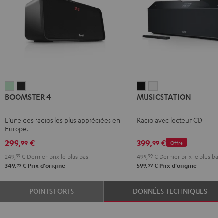
BOOMSTER
BOOMSTER
MUSICSTATION
MUSICSTATION
BOOMSTER 4
MUSICSTATION
4
4
Noir
Blanc
Mint
Night
L’une des radios les plus appréciées en
Radio avec lecteur CD
Green
Black
Europe.
299,
€
399,
€
99
99
Offre
249,
99
€
Dernier prix le plus bas
499,
99
€
Dernier prix le plus ba
99
99
349,
€
Prix d'origine
599,
€
Prix d'origine
POINTS FORTS
DONNÉES TECHNIQUES