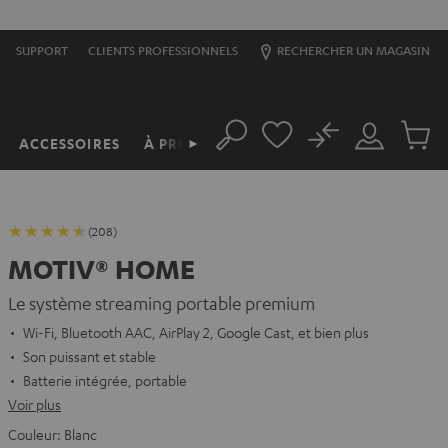
S
SUPPORT
CLIENTS PROFESSIONNELS
RECHERCHER UN MAGASIN
No
ACCESSOIRES
À PROPOS
►
Rechercher
Mon
Produit
compte
du
panier
(208)
MOTIV® HOME
Le système streaming portable premium
Wi-Fi, Bluetooth AAC, AirPlay 2, Google Cast, et bien plus
Son puissant et stable
Batterie intégrée, portable
Voir plus
Couleur:
Blanc