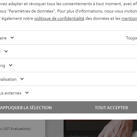
ité des basses réglable, DSP
vez adapter et révoquer tous les consentements à tout moment, avec ef
 sous "Paramètres de données". Pour plus d'informations, nous vous inviton
ment rechargeable jouant
r également notre
politique de confidentialité
des données et les
mention
pour un transport facile
ribuables, roue de volume,
aire
Toujou
iguration, la sélection des
e
n Teufel Raumfeld et n'est pas
ing
alisation
us externes
APPLIQUER LA SÉLECTION
TOUT ACCEPTER
ur 207 Evaluations)