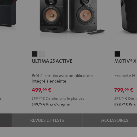
ULTIMA
ULTIMA
MOTIV®
ULTIMA 25 ACTIVE
MOTIV® X
25
25
XL
ACTIVE
ACTIVE
Noir
Prêt à l'emploi avec amplificateur
Enceinte Hi
Night
Pure
intégré à enceinte
Black
White
499,
€
799,
€
99
99
s
399,
99
€
Dernier prix le plus bas
599,
99
€
Derni
99
99
549,
€
Prix d'origine
899,
€
Prix 
REVUES ET TESTS
ACCESSOIRES