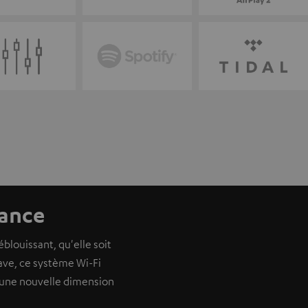
gance
louissant, qu'elle soit
ave, ce système Wi-Fi
z une nouvelle dimension