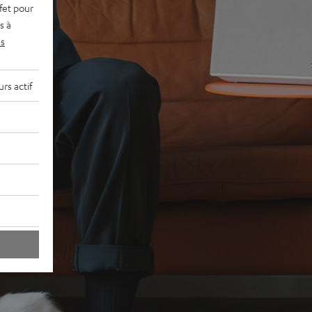
fet pour
s à
s
rs actif