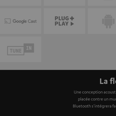
La f
Une conception acousti
placée contre un mur
Bluetooth s'intégrera f