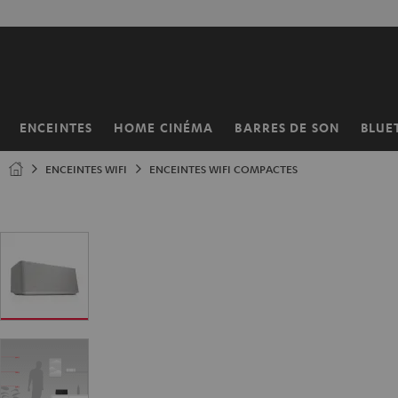
ERS LE
50% de
ONTENU
ENCEINTES
HOME CINÉMA
BARRES DE SON
BLUE
Page
d’accueil
ENCEINTES WIFI
ENCEINTES WIFI COMPACTES