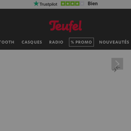
 réduction sur la livraison
VKF-72F
06
D
:
11
H
:
49
M
:
25
TOOTH
CASQUES
RADIO
PROMO
NOUVEAUTÉS