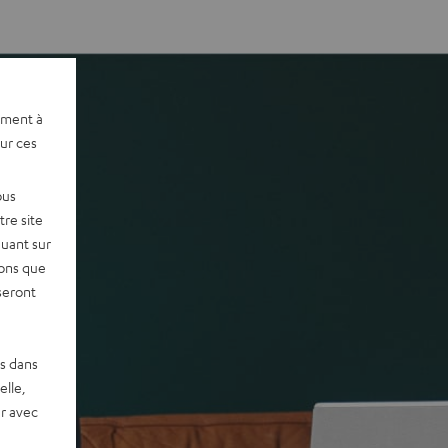
ement à
sur ces
ous
re site
quant sur
vons que
seront
es dans
elle,
r avec