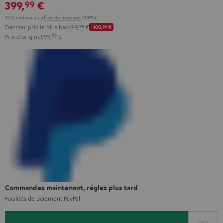
399,
€
99
TVA incluse
plus
frais de livraison
19,99 €
Dernier prix le plus bas
499,
99
€
-100,
00
€
Prix d'origine
599,
99
€
Commandez maintenant, réglez plus tard
Facilités de paiement PayPal