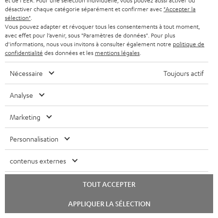
et de l'EER. Pour une sélection individuelle, vous pouvez aussi activer ou
Questions fréquemment posées
désactiver chaque catégorie séparément et confirmer avec
"Accepter la
sélection"
.
CONTACT
Vous pouvez adapter et révoquer tous les consentements à tout moment,
RETOURS
avec effet pour l’avenir, sous "Paramètres de données". Pour plus
TRACKING
d'informations, nous vous invitons à consulter également notre
politique de
confidentialité
des données et les
mentions légales
.
Localisateur de magasins
Nécessaire
Toujours actif
Découvrez nos produits de près et venez au magasin pour
des conseils personnalisés.
Analyse
Marketing
Personnalisation
JUSQU'À -
45 €
contenus externes
TOUT ACCEPTER
I
Choisissez votre bon d'achat !
Lancer
APPLIQUER LA SÉLECTION
le
Inscrivez-vous à la newsletter et recevez jusqu'à
n
chat