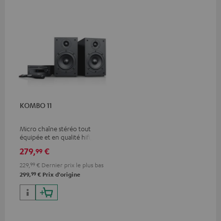
KOMBO 11
Micro chaîne stéréo tout
équipée et en qualité hifi,
successeur du best-seller
279,
€
99
Kombo 22
229,
99
€
Dernier prix le plus bas
99
299,
€
Prix d'origine