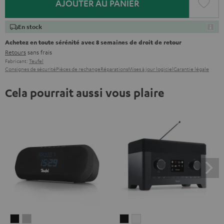
AJOUTER AU PANIER
En stock
Achetez en toute sérénité avec 8 semaines de droit de retour
Retours
sans frais
Fabricant:
Teufel
Consignes de sécurité
Pièces de rechange
Réparations
Mises à jour logiciel
Garantie légale
Cela pourrait aussi vous plaire
RADIO
RADIO
RADIO
RADIO