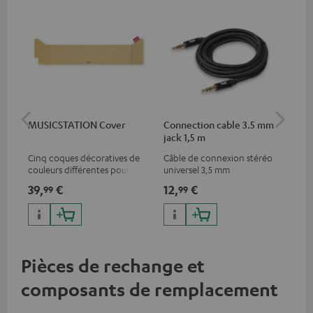
MUSICSTATION Cover
Connection cable 3.5 mm
Ex
jack 1,5 m
jac
Cinq coques décoratives de
Câble de connexion stéréo
Câb
couleurs différentes pour la
universel 3,5 mm
sté
MUSICSTAION
39,
€
12,
€
12
99
99
Pièces de rechange et
composants de remplacement