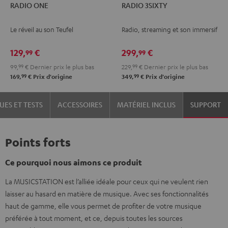
RADIO ONE
RADIO 3SIXTY
ONE
ONE
3SIXTY
3SIXTY
Noir
Light
Noir
Blanc
Le réveil au son Teufel
Radio, streaming et son immersif
Gray
129,
€
299,
€
99
99
99,
99
€
Dernier prix le plus bas
229,
99
€
Dernier prix le plus bas
99
99
169,
€
Prix d'origine
349,
€
Prix d'origine
UES ET TESTS
ACCESSOIRES
MATÉRIEL INCLUS
SUPPORT
Points forts
Ce pourquoi nous aimons ce produit
La MUSICSTATION est l’alliée idéale pour ceux qui ne veulent rien
laisser au hasard en matière de musique. Avec ses fonctionnalités
haut de gamme, elle vous permet de profiter de votre musique
préférée à tout moment, et ce, depuis toutes les sources