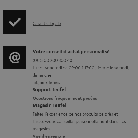
f
t
o
é
I
Garantie légale
r
l
n
m
é
f
a
c
o
D
Votre conseil d'achat personnalisé
t
h
r
é
(00)800 200 300 40
i
a
Lundi-vendredi de 09:00 à 17:00 ; fermé le samedi,
m
t
o
r
dimanche
a
a
n
g
et jours fériés.
t
i
s
Support Teufel
e
i
l
r
Questions fréquemment posées
a
Magasin Teufel
o
s
e
b
Faites l’expérience de nos produits de près et
n
c
l
l
laissez-vous conseiller personnellement dans nos
s
o
a
e
magasins.
r
n
t
Vue d’ensemble