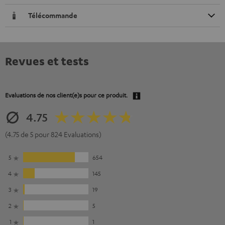
Télécommande
Revues et tests
Evaluations de nos client(e)s pour ce produit.
4.75
(4.75 de 5 pour 824 Evaluations)
5
654
4
145
3
19
2
5
1
1