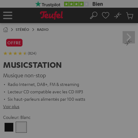
ERS LE
ONTENU
No
Sau
Page
Rechercher
Produi
d’accueil
du
STÉRÉO
RADIO
panier
OFFRE
(824)
MUSICSTATION
Musique non-stop
Radio Internet, DAB+, FM & streaming
Lecteur CD compatible avec les CD MP3
Six haut-parleurs alimentés par 100 watts
Voir plus
Couleur:
Blanc
Noir
Blanc