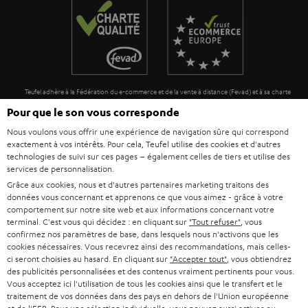
n
o
t
n
i
e
Teufel adhère à la Fédération du e-commerce et de la vente à distance (Fevad) et à sa charte
qualité. La Fevad est membre du réseau européen Ecommerce Europe Trustmark.
Pour que le son vous corresponde
Nous voulons vous offrir une expérience de navigation sûre qui correspond
exactement à vos intérêts. Pour cela, Teufel utilise des cookies et d'autres
technologies de suivi sur ces pages – également celles de tiers et utilise des
services de personnalisation.
Grâce aux cookies, nous et d'autres partenaires marketing traitons des
données vous concernant et apprenons ce que vous aimez - grâce à votre
comportement sur notre site web et aux informations concernant votre
terminal. C'est vous qui décidez : en cliquant sur
"Tout refuser"
, vous
confirmez nos paramètres de base, dans lesquels nous n'activons que les
cookies nécessaires. Vous recevrez ainsi des recommandations, mais celles-
Le Blog Teufel
ci seront choisies au hasard. En cliquant sur
"Accepter tout"
, vous obtiendrez
Technologies audio, modes, conseils & astuces
des publicités personnalisées et des contenus vraiment pertinents pour vous.
Vous acceptez ici l'utilisation de tous les cookies ainsi que le transfert et le
traitement de vos données dans des pays en dehors de l'Union européenne
Teufel Support