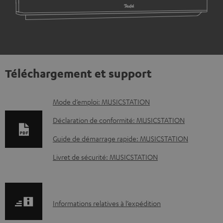
Téléchargement et support
D
Mode d’emploi: MUSICSTATION
o
Déclaration de conformité: MUSICSTATION
c
Guide de démarrage rapide: MUSICSTATION
u
Livret de sécurité: MUSICSTATION
m
e
n
I
Informations relatives à l’expédition
t
n
s