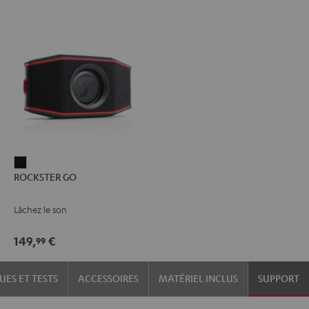
ROCKSTER
ROCKSTER GO
GO
Noir
Lâchez le son
149,
€
99
UES ET TESTS
ACCESSOIRES
MATÉRIEL INCLUS
SUPPORT