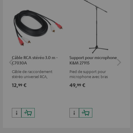
Câble RCA stéréo 3.0 m -
Support pour microphone
Te
C7030A
K&M 27915
Câble de raccordement
Pied de support pour
Ore
stéréo universel RCA,
microphone avec bras
eng
compatible avec tous les
pivotant et base en plastique
aud
12,
€
49,
€
89
99
99
appareils équipés de prises
compatible avec tous les
des
RCA
microphone courants
74,
9
(comme le Shure PGA58)
99,