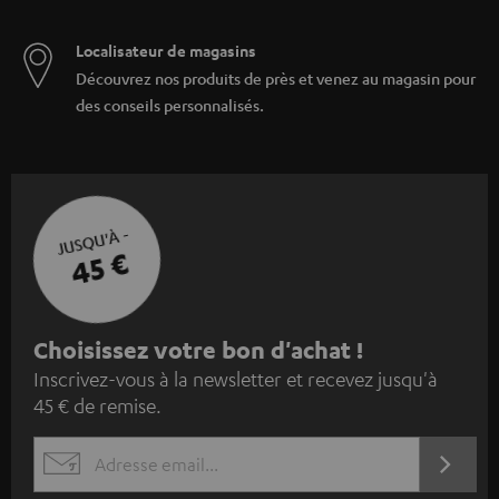
Localisateur de magasins
Découvrez nos produits de près et venez au magasin pour
des conseils personnalisés.
JUSQU'À -
45 €
I
Choisissez votre bon d'achat !
Inscrivez-vous à la newsletter et recevez jusqu'à
n
45 € de remise.
s
c
S'ABO
EMAIL
r