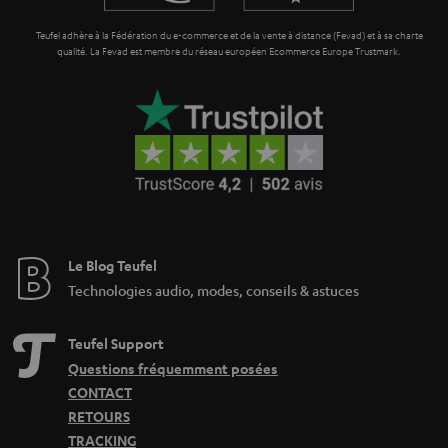
e
Teufel adhère à la Fédération du e-commerce et de la vente à distance (Fevad) et à sa charte
qualité. La Fevad est membre du réseau européen Ecommerce Europe Trustmark.
Le Blog Teufel
Technologies audio, modes, conseils & astuces
Teufel Support
Questions fréquemment posées
CONTACT
RETOURS
TRACKING