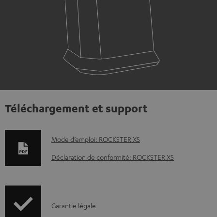
Téléchargement et support
D
Mode d’emploi: ROCKSTER XS
o
Déclaration de conformité: ROCKSTER XS
c
u
m
I
Garantie légale
e