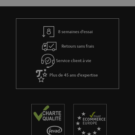
t
t
l
i
e
v
s
e
8 semaines d'essai
s
Retours sans frais
à
l
Service client à vie
a
g
Plus de 45 ans d'expertise
a
r
a
n
t
i