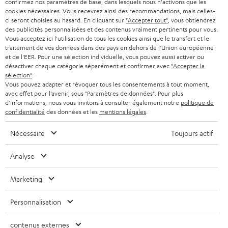
confirmez nos paramètres de base, dans lesquels nous n'activons que les
s
SUISSE
cookies nécessaires. Vous recevrez ainsi des recommandations, mais celles-
BLUETOOTH
BLOG
ci seront choisies au hasard. En cliquant sur
"Accepter tout"
, vous obtiendrez
l
des publicités personnalisées et des contenus vraiment pertinents pour vous.
CASQUES AUDIO
e
Vous acceptez ici l'utilisation de tous les cookies ainsi que le transfert et le
PAYS-BAS
NEWSLETTER
traitement de vos données dans des pays en dehors de l'Union européenne
t
CASQUES BLUETOOTH AUDIO
et de l'EER. Pour une sélection individuelle, vous pouvez aussi activer ou
MAGASINS
désactiver chaque catégorie séparément et confirmer avec
"Accepter la
BELGIQUE
t
sélection"
.
SYSTEMES COMPLETS
e
AVANTAGES D’ACHAT
Vous pouvez adapter et révoquer tous les consentements à tout moment,
avec effet pour l’avenir, sous "Paramètres de données". Pour plus
FRANCE
r
ENCEINTES
d'informations, nous vous invitons à consulter également notre
politique de
L’HISTOIRE DE TEUFEL
confidentialité
des données et les
mentions légales
.
POLOGNE
ULTIMA
MANAGEMENT
Nécessaire
Toujours actif
ÉCOUTEURS INTRA-AURICULAIRES
ESPAGNE
DEVELOPPEMENT DURABLE
Analyse
Sous réserve de modifications techniques, de fautes de frappe et d’autres
FANSHOP
VALEURS
erreurs. Les accessoires figurant sur l’image ne font pas partie du contenu de
Marketing
ITALIE
livraison. D’éventuels frais d’élimination des batteries sont inclus dans le prix.
NOUVEAUTÉS
ACCESSIBILITÉ
Personnalisation
USA
©2026 Lautsprecher Teufel GmbH - Tous droits réservés.
contenus externes