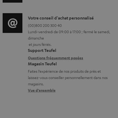
n
n
f
t
o
D
Votre conseil d'achat personnalisé
s
r
é
(00)800 200 300 40
t
Lundi-vendredi de 09:00 à 17:00 ; fermé le samedi,
m
t
é
dimanche
a
a
l
et jours fériés.
t
i
Support Teufel
é
i
l
Questions fréquemment posées
c
Magasin Teufel
o
s
h
Faites l’expérience de nos produits de près et
n
c
a
laissez-vous conseiller personnellement dans nos
s
o
r
magasins.
r
n
Vue d’ensemble
g
e
t
e
l
a
a
a
c
b