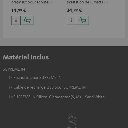
originaux pour écouteurs
prestation de 18 watts via USB
Blu
SUPREME IN
type C & recharge sans-fil
com
14,
€
34,
€
49
99
99
jusqu’à 10 watts
cas
Blu
Teu
Matériel inclus
SUPREME IN
1 × Pochette pour SUPREME IN
1 × Câble de recharge USB pour SUPREME IN
1 × SUPREME IN Silikon-Ohradapter (S, M) – Sand White