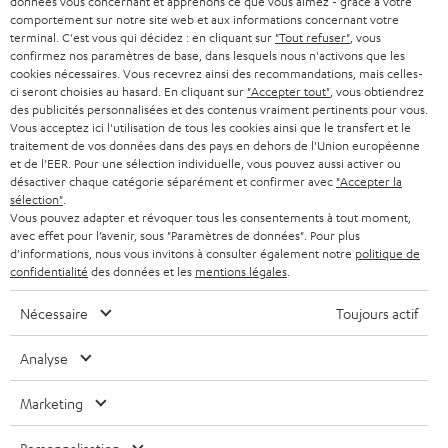
données vous concernant et apprenons ce que vous aimez - grâce à votre
n
comportement sur notre site web et aux informations concernant votre
STEREO
PRESSE
terminal. C'est vous qui décidez : en cliquant sur
"Tout refuser"
, vous
e
AUTRICHE
confirmez nos paramètres de base, dans lesquels nous n'activons que les
SMART HOME
w
cookies nécessaires. Vous recevrez ainsi des recommandations, mais celles-
B2B
ci seront choisies au hasard. En cliquant sur
"Accepter tout"
, vous obtiendrez
s
SUISSE
BLUETOOTH
des publicités personnalisées et des contenus vraiment pertinents pour vous.
BLOG
Vous acceptez ici l'utilisation de tous les cookies ainsi que le transfert et le
l
traitement de vos données dans des pays en dehors de l'Union européenne
CASQUES AUDIO
e
PAYS-BAS
NEWSLETTER
et de l'EER. Pour une sélection individuelle, vous pouvez aussi activer ou
désactiver chaque catégorie séparément et confirmer avec
"Accepter la
t
CASQUES BLUETOOTH AUDIO
sélection"
.
MAGASINS
BELGIQUE
Vous pouvez adapter et révoquer tous les consentements à tout moment,
t
avec effet pour l’avenir, sous "Paramètres de données". Pour plus
SYSTEMES COMPLETS
e
AVANTAGES D’ACHAT
d'informations, nous vous invitons à consulter également notre
politique de
confidentialité
des données et les
mentions légales
.
FRANCE
r
ENCEINTES
L’HISTOIRE DE TEUFEL
Nécessaire
Toujours actif
POLOGNE
ULTIMA
MANAGEMENT
Analyse
ÉCOUTEURS INTRA-AURICULAIRES
ESPAGNE
DEVELOPPEMENT DURABLE
Marketing
Sous réserve de modifications techniques, de fautes de frappe et d’autres
FANSHOP
VALEURS
erreurs. Les accessoires figurant sur l’image ne font pas partie du contenu de
ITALIE