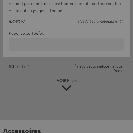
ne tient pas dans l'oreille malheureusement port très sensible
en faisant du jogging il tombe
lucien W.
(Traduit automatiquement *)
Réponse de Teufel:
*
10
/ 467
traduit automatiquement par
DeepL
VOIR PLUS
Accessoires