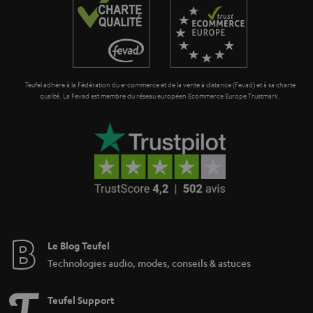
l
r
e
a
_
n
h
t
i
Teufel adhère à la Fédération du e-commerce et de la vente à distance (Fevad) et à sa charte
i
qualité. La Fevad est membre du réseau européen Ecommerce Europe Trustmark.
d
e
d
e
n
Le Blog Teufel
Technologies audio, modes, conseils & astuces
Teufel Support