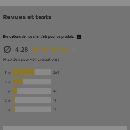
Revues et tests
Evaluations de nos client(e)s pour ce produit.
4.28
(4.28 de 5 pour 467 Evaluations)
5
264
4
121
3
46
2
19
1
17