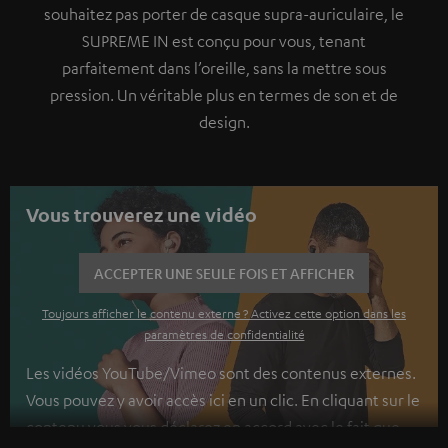
souhaitez pas porter de casque supra-auriculaire, le
SUPREME IN est conçu pour vous, tenant
parfaitement dans l’oreille, sans la mettre sous
pression. Un véritable plus en termes de son et de
design.
Vous trouverez une vidéo
ACCEPTER UNE SEULE FOIS ET AFFICHER
Toujours afficher le contenu externe ? Activez cette option dans les
paramètres de confidentialité
Les vidéos YouTube/Vimeo sont des contenus externes.
Vous pouvez y avoir accès ici en un clic. En cliquant sur le
contenu vous vous déclarez en accord avec le fait que