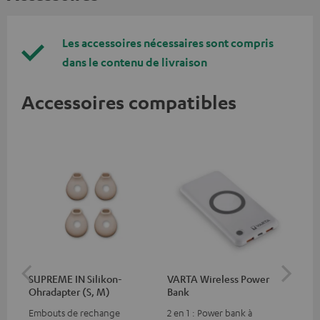
Les accessoires nécessaires sont compris
dans le contenu de livraison
Accessoires compatibles
SUPREME IN Silikon-
VARTA Wireless Power
Sy
Ohradapter (S, M)
Bank
Fe
Embouts de rechange
2 en 1 : Power bank à
Éme