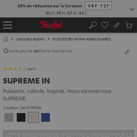
ERS LE
ONTENU
No
Sau
Page
Rechercher
Produi
d’accueil
du
CASQUES AUDIO
ECOUTEURS INTRA-AURICULAIRES
panier
Vendu plus de
fois le mois dernier.
360
(467)
SUPREME IN
Puissants, colorés, inspirés. Nous sommes tous
SUPREME.
Couleur:
Sand White
Moon
Night
Sand
Space
Gray
Black
White
Blue
CETTE MARCHANDISE N’EST PAS LIVRABLE POUR LE