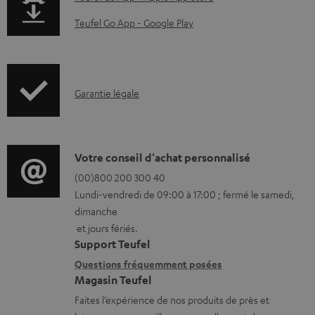
e
a
n
Teufel Go App - Google Play
g
t
e
s
.
t
I
Garantie légale
p
é
n
r
l
f
o
é
o
D
Votre conseil d'achat personnalisé
d
c
r
é
(00)800 200 300 40
u
h
Lundi-vendredi de 09:00 à 17:00 ; fermé le samedi,
m
t
c
a
dimanche
a
a
t
et jours fériés.
r
t
i
Support Teufel
.
g
i
l
Questions fréquemment posées
s
e
Magasin Teufel
o
s
u
a
Faites l’expérience de nos produits de près et
n
c
p