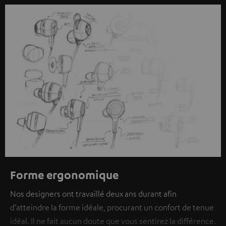
l’on vous montre des contenus extérieurs. Les données
individuelles peuvent être transmises à une plateforme
tierce.
Vous en apprendrez davantage dans notre
politique de confidentialité
.
Forme ergonomique
Nos designers ont travaillé deux ans durant afin
d’atteindre la forme idéale, procurant un confort de tenue
idéal. Il ne fait aucun doute que vous sentirez la différence.