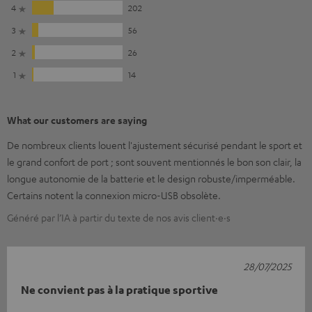
4
202
3
56
2
26
1
14
What our customers are saying
De nombreux clients louent l'ajustement sécurisé pendant le sport et
le grand confort de port ; sont souvent mentionnés le bon son clair, la
longue autonomie de la batterie et le design robuste/imperméable.
Certains notent la connexion micro-USB obsolète.
Généré par l’IA à partir du texte de nos avis client·e·s
28/07/2025
Ne convient pas à la pratique sportive