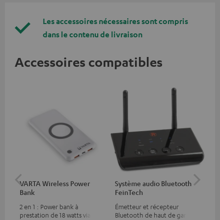
Les accessoires nécessaires sont compris
dans le contenu de livraison
Accessoires compatibles
VARTA Wireless Power
Système audio Bluetooth
Fe
Bank
FeinTech
Ext
2 en 1 : Power bank à
Émetteur et récepteur
Per
prestation de 18 watts via USB
Bluetooth de haut de gamme,
tél