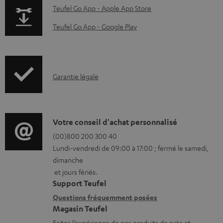
n
p
Teufel Go App - Apple App Store
t
a
Teufel Go App - Google Play
s
g
t
e
é
.
I
Garantie légale
l
p
n
é
r
f
c
o
o
D
Votre conseil d'achat personnalisé
h
d
r
é
(00)800 200 300 40
a
u
Lundi-vendredi de 09:00 à 17:00 ; fermé le samedi,
m
t
r
c
dimanche
a
a
g
t
et jours fériés.
t
i
Support Teufel
e
.
i
l
Questions fréquemment posées
a
s
Magasin Teufel
o
s
b
u
Faites l’expérience de nos produits de près et