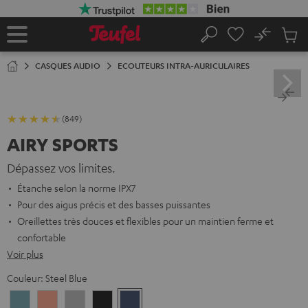
ERS LE
ONTENU
No
Sau
Page
Rechercher
Produi
d’accueil
du
CASQUES AUDIO
ECOUTEURS INTRA-AURICULAIRES
panier
(849)
AIRY SPORTS
Dépassez vos limites.
Étanche selon la norme IPX7
Pour des aigus précis et des basses puissantes
Oreillettes très douces et flexibles pour un maintien ferme et
confortable
Voir plus
Couleur:
Steel Blue
Arctic
Coral
Moon
Night
Steel