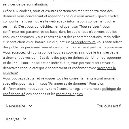
a
CARRIÈRE
services de personnalisation.
ALLEMAGNE
n
Grâce aux cookies, nous et d'autres partenaires marketing traitons des
STEREO
PRESSE
données vous concernant et apprenons ce que vous aimez - grâce à votre
e
AUTRICHE
comportement sur notre site web et aux informations concernant votre
SMART HOME
w
terminal. C'est vous qui décidez : en cliquant sur
"Tout refuser"
, vous
B2B
confirmez nos paramètres de base, dans lesquels nous n'activons que les
s
cookies nécessaires. Vous recevrez ainsi des recommandations, mais celles-
SUISSE
BLUETOOTH
BLOG
ci seront choisies au hasard. En cliquant sur
"Accepter tout"
, vous obtiendrez
l
des publicités personnalisées et des contenus vraiment pertinents pour vous.
CASQUES AUDIO
e
Vous acceptez ici l'utilisation de tous les cookies ainsi que le transfert et le
PAYS-BAS
NEWSLETTER
traitement de vos données dans des pays en dehors de l'Union européenne
t
CASQUES BLUETOOTH AUDIO
et de l'EER. Pour une sélection individuelle, vous pouvez aussi activer ou
MAGASINS
désactiver chaque catégorie séparément et confirmer avec
"Accepter la
BELGIQUE
t
sélection"
.
SYSTEMES COMPLETS
e
AVANTAGES D’ACHAT
Vous pouvez adapter et révoquer tous les consentements à tout moment,
avec effet pour l’avenir, sous "Paramètres de données". Pour plus
FRANCE
r
ENCEINTES
d'informations, nous vous invitons à consulter également notre
politique de
L’HISTOIRE DE TEUFEL
confidentialité
des données et les
mentions légales
.
POLOGNE
ULTIMA
MANAGEMENT
Nécessaire
Toujours actif
ÉCOUTEURS INTRA-AURICULAIRES
ESPAGNE
DEVELOPPEMENT DURABLE
Analyse
Sous réserve de modifications techniques, de fautes de frappe et d’autres
FANSHOP
VALEURS