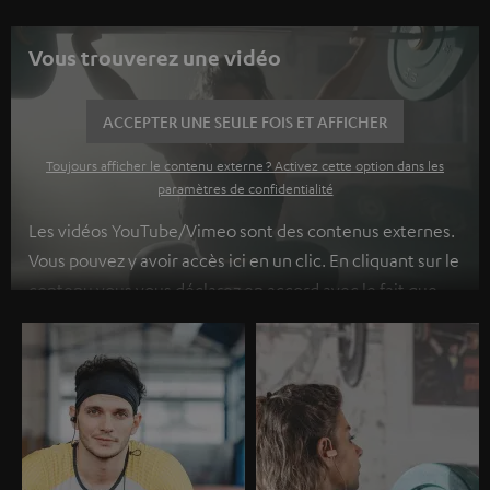
Vous trouverez une vidéo
ACCEPTER UNE SEULE FOIS ET AFFICHER
Toujours afficher le contenu externe ? Activez cette option dans les
paramètres de confidentialité
Les vidéos YouTube/Vimeo sont des contenus externes.
Vous pouvez y avoir accès ici en un clic. En cliquant sur le
contenu vous vous déclarez en accord avec le fait que
l’on vous montre des contenus extérieurs. Les données
individuelles peuvent être transmises à une plateforme
tierce.
Vous en apprendrez davantage dans notre
politique de confidentialité
.