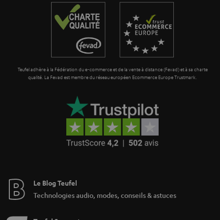
a
l
r
e
a
_
n
h
t
i
Teufel adhère à la Fédération du e-commerce et de la vente à distance (Fevad) et à sa charte
i
qualité. La Fevad est membre du réseau européen Ecommerce Europe Trustmark.
d
e
d
e
n
Le Blog Teufel
Technologies audio, modes, conseils & astuces