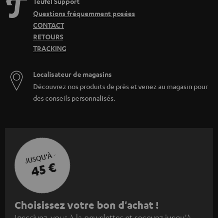
Teufel Support
Questions fréquemment posées
CONTACT
RETOURS
TRACKING
Localisateur de magasins
Découvrez nos produits de près et venez au magasin pour
des conseils personnalisés.
JUSQU'À -
45 €
I
Choisissez votre bon d'achat !
Inscrivez-vous à la newsletter et recevez jusqu'à