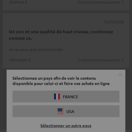
Andreas S.
(Traduit automatiquement *)
16/01/2018
Un son et une qualité de haut niveau, continuez
comme ça.
Je ne peux que recommander
Alexander S.
(Traduit automatiquement *)
*
10
/ 13
traduit automatiquement par
Sélectionnez un pays afin de voir le contenu
DeepL
disponible pour celui-ci et faire vos achats en ligne
VOIR PLUS
FRANCE
USA
Sélectionner un autre pays