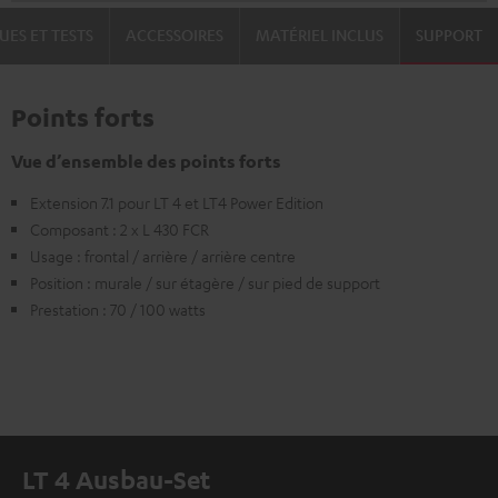
UES ET TESTS
ACCESSOIRES
MATÉRIEL INCLUS
SUPPORT
Points forts
Vue d’ensemble des points forts
Extension 7.1 pour LT 4 et LT4 Power Edition
Composant : 2 x L 430 FCR
Usage : frontal / arrière / arrière centre
Position : murale / sur étagère / sur pied de support
Prestation : 70 / 100 watts
LT 4 Ausbau-Set