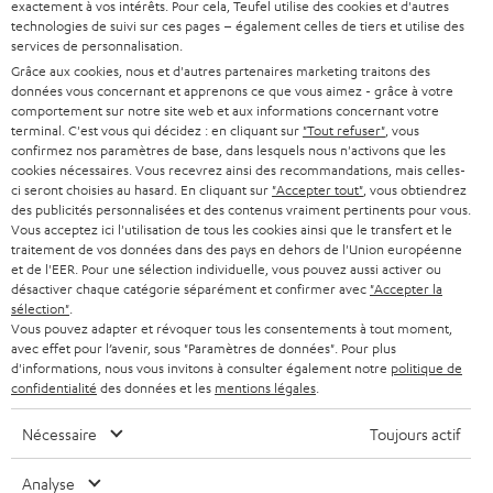
l
exactement à vos intérêts. Pour cela, Teufel utilise des cookies et d'autres
BARRES DE SON
technologies de suivi sur ces pages – également celles de tiers et utilise des
a
CARRIÈRE
services de personnalisation.
ALLEMAGNE
n
Grâce aux cookies, nous et d'autres partenaires marketing traitons des
STEREO
PRESSE
données vous concernant et apprenons ce que vous aimez - grâce à votre
e
AUTRICHE
comportement sur notre site web et aux informations concernant votre
SMART HOME
w
terminal. C'est vous qui décidez : en cliquant sur
"Tout refuser"
, vous
B2B
confirmez nos paramètres de base, dans lesquels nous n'activons que les
s
SUISSE
cookies nécessaires. Vous recevrez ainsi des recommandations, mais celles-
BLUETOOTH
BLOG
ci seront choisies au hasard. En cliquant sur
"Accepter tout"
, vous obtiendrez
l
des publicités personnalisées et des contenus vraiment pertinents pour vous.
CASQUES AUDIO
e
Vous acceptez ici l'utilisation de tous les cookies ainsi que le transfert et le
PAYS-BAS
NEWSLETTER
traitement de vos données dans des pays en dehors de l'Union européenne
t
CASQUES BLUETOOTH AUDIO
et de l'EER. Pour une sélection individuelle, vous pouvez aussi activer ou
MAGASINS
désactiver chaque catégorie séparément et confirmer avec
"Accepter la
BELGIQUE
t
sélection"
.
SYSTEMES COMPLETS
e
AVANTAGES D’ACHAT
Vous pouvez adapter et révoquer tous les consentements à tout moment,
avec effet pour l’avenir, sous "Paramètres de données". Pour plus
FRANCE
r
ENCEINTES
d'informations, nous vous invitons à consulter également notre
politique de
L’HISTOIRE DE TEUFEL
confidentialité
des données et les
mentions légales
.
POLOGNE
ULTIMA
MANAGEMENT
Nécessaire
Toujours actif
ÉCOUTEURS INTRA-AURICULAIRES
ESPAGNE
DEVELOPPEMENT DURABLE
Analyse