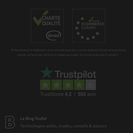
g
a
r
a
n
t
Teufel adhère à la Fédération du e-commerce et de la vente à distance (Fevad) et à sa charte
i
qualité. La Fevad est membre du réseau européen Ecommerce Europe Trustmark.
e
Le Blog Teufel
Technologies audio, modes, conseils & astuces