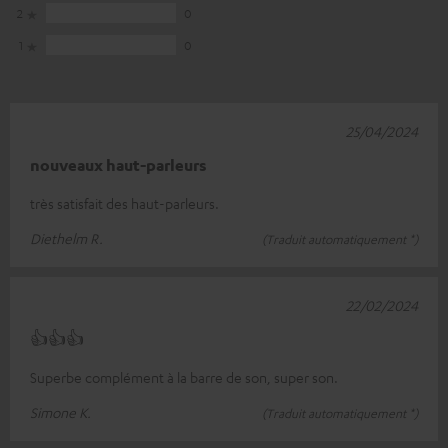
2
0
1
0
25/04/2024
nouveaux haut-parleurs
très satisfait des haut-parleurs.
Diethelm R.
(Traduit automatiquement *)
22/02/2024
👍👍👍
Superbe complément à la barre de son, super son.
Simone K.
(Traduit automatiquement *)