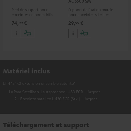
AC 5500 SM
50
Pied de support pour
Support de fixation murale
Con
enceintes colonnes hifis et
pour enceintes satellites de
mini haut-parleurs
grandes dimensions ou
74,
€
29,
€
16
99
99
enceintes colonnes courtes
(FCRs)
Matériel inclus
LT 4 "5.1>7.1 extension ensemble Satellite"
1 × Paar Satelliten-Lautsprecher L 430 FCR – Argent
2 × Enceinte satellite L 430 FCR (Stk.) – Argent
Téléchargement et support