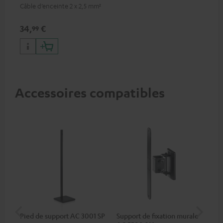
Câble d’enceinte 2 x 2,5 mm²
34,
€
99
Accessoires compatibles
Pied de support AC 3001 SP
Support de fixation murale
Con