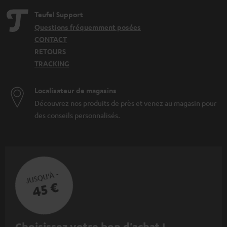
Teufel Support
Questions fréquemment posées
CONTACT
RETOURS
TRACKING
Localisateur de magasins
Découvrez nos produits de près et venez au magasin pour
des conseils personnalisés.
JUSQU'À -
45 €
I
Choisissez votre bon d'achat !