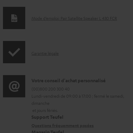
D
Mode d’emploi: Pair Satellite Speaker L 430 FCR
o
c
u
I
m
Garantie légale
n
e
f
n
o
t
D
Votre conseil d'achat personnalisé
r
s
é
(00)800 200 300 40
Lundi-vendredi de 09:00 à 17:00 ; fermé le samedi,
m
t
t
dimanche
a
é
a
et jours fériés.
t
l
i
Support Teufel
i
é
l
Questions fréquemment posées
Magasin Teufel