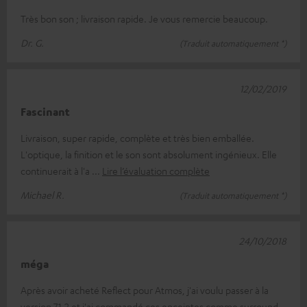
Très bon son ; livraison rapide. Je vous remercie beaucoup.
Dr. G.
(Traduit automatiquement *)
12/02/2019
Fascinant
Livraison, super rapide, complète et très bien emballée.
L'optique, la finition et le son sont absolument ingénieux. Elle
continuerait à l'a
Lire l’évaluation complète
Michael R.
(Traduit automatiquement *)
24/10/2018
méga
Après avoir acheté Reflect pour Atmos, j'ai voulu passer à la
version 7.1.2 et j'ai commandé ces enceintes comme surround