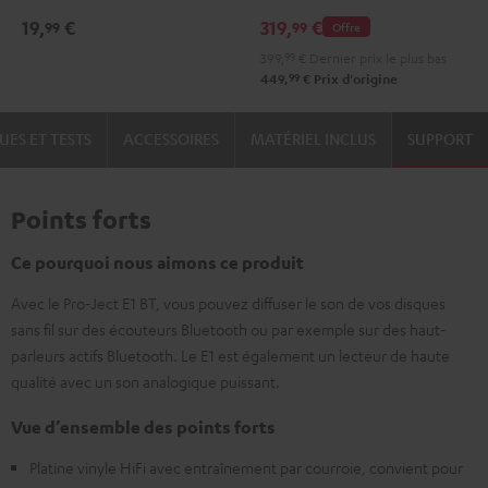
Atmos
Atmos
19,
€
319,
€
99
99
Offre
"Ensemble
"Ensemble
399,
99
€
Dernier prix le plus bas
2.1"
2.1"
99
449,
€
Prix d'origine
Noir
Blanc
UES ET TESTS
ACCESSOIRES
MATÉRIEL INCLUS
SUPPORT
Points forts
Ce pourquoi nous aimons ce produit
Avec le Pro-Ject E1 BT, vous pouvez diffuser le son de vos disques
sans fil sur des écouteurs Bluetooth ou par exemple sur des haut-
parleurs actifs Bluetooth. Le E1 est également un lecteur de haute
qualité avec un son analogique puissant.
Vue d’ensemble des points forts
Platine vinyle HiFi avec entraînement par courroie, convient pour