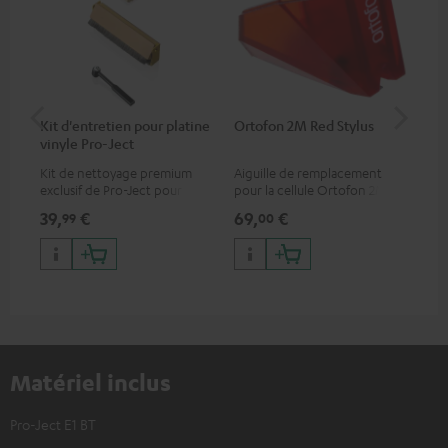
Kit d'entretien pour platine
Ortofon 2M Red Stylus
Or
vinyle Pro-Ject
To
Kit de nettoyage premium
Aiguille de remplacement
Cel
exclusif de Pro-Ject pour
pour la cellule Ortofon 2M
mob
disques vinyles et platines,
Red
off
39,
€
69,
€
99
99
00
disponible uniquement sur le
dyn
site de Teufel
cha
Matériel inclus
Pro-Ject E1 BT