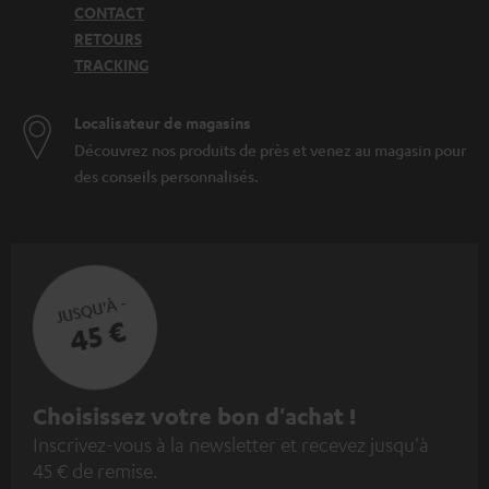
CONTACT
RETOURS
TRACKING
Localisateur de magasins
Découvrez nos produits de près et venez au magasin pour
des conseils personnalisés.
JUSQU'À -
45 €
I
Choisissez votre bon d'achat !
Inscrivez-vous à la newsletter et recevez jusqu'à
n
45 € de remise.
s