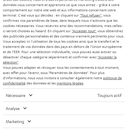
STEREO
PRESSE
données vous concernant et apprenons ce que vous aimez - grâce à votre
e
AUTRICHE
comportement sur notre site web et aux informations concernant votre
SMART HOME
w
terminal. C'est vous qui décidez : en cliquant sur
"Tout refuser"
, vous
B2B
confirmez nos paramètres de base, dans lesquels nous n'activons que les
s
SUISSE
cookies nécessaires. Vous recevrez ainsi des recommandations, mais celles-
BLUETOOTH
BLOG
ci seront choisies au hasard. En cliquant sur
"Accepter tout"
, vous obtiendrez
l
des publicités personnalisées et des contenus vraiment pertinents pour vous.
CASQUES AUDIO
e
Vous acceptez ici l'utilisation de tous les cookies ainsi que le transfert et le
PAYS-BAS
NEWSLETTER
traitement de vos données dans des pays en dehors de l'Union européenne
t
CASQUES BLUETOOTH AUDIO
et de l'EER. Pour une sélection individuelle, vous pouvez aussi activer ou
MAGASINS
désactiver chaque catégorie séparément et confirmer avec
"Accepter la
BELGIQUE
t
sélection"
.
SYSTEMES COMPLETS
e
AVANTAGES D’ACHAT
Vous pouvez adapter et révoquer tous les consentements à tout moment,
avec effet pour l’avenir, sous "Paramètres de données". Pour plus
FRANCE
r
ENCEINTES
d'informations, nous vous invitons à consulter également notre
politique de
L’HISTOIRE DE TEUFEL
confidentialité
des données et les
mentions légales
.
POLOGNE
ULTIMA
MANAGEMENT
Nécessaire
Toujours actif
ÉCOUTEURS INTRA-AURICULAIRES
ESPAGNE
DEVELOPPEMENT DURABLE
Analyse
Sous réserve de modifications techniques, de fautes de frappe et d’autres
FANSHOP
VALEURS
erreurs. Les accessoires figurant sur l’image ne font pas partie du contenu de
Marketing
ITALIE
livraison. D’éventuels frais d’élimination des batteries sont inclus dans le prix.
NOUVEAUTÉS