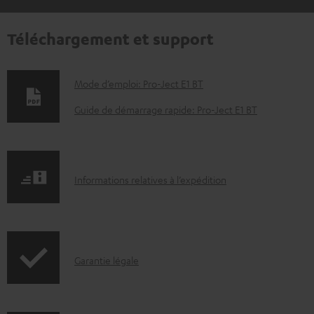
Téléchargement et support
D
Mode d’emploi: Pro-Ject E1 BT
o
Guide de démarrage rapide: Pro-Ject E1 BT
c
u
m
I
Informations relatives à l’expédition
e
n
n
f
t
o
s
I
Garantie légale
r
t
n
m
é
f
a