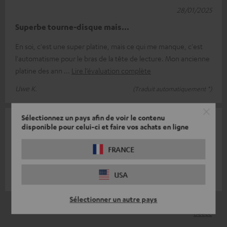
28/01/2025
Superbe tourne-disque mais...
En soi, c'est une super platine, mais ce qui me manque, c'est
l'automatisme pour le bras de la tête de lecture. Mon ancienne
platine des ann
Lire l’évaluation complète
Uwe K.
(Traduit automatiquement *)
Sélectionnez un pays afin de voir le contenu
17/12/2024
disponible pour celui-ci et faire vos achats en ligne
Évaluation
FRANCE
Un tourne-disque à la perfection, on ne peut pas faire mieux.
USA
Matthias M.
(Traduit automatiquement *)
Sélectionner un autre pays
*
5
/ 5
traduit automatiquement par
DeepL