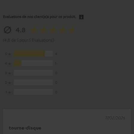
Evaluations de nos client(e)s pour ce produit.
4.8
(4.8 de 5 pour 5 Evaluations)
5
4
4
1
3
0
2
0
1
0
17/02/2026
tourne-disque