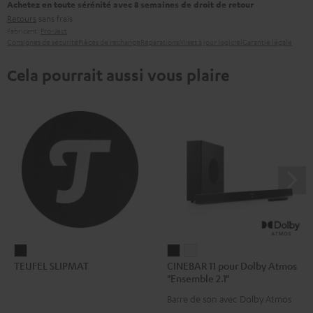
Achetez en toute sérénité avec 8 semaines de droit de retour
Retours
sans frais
Fabricant:
Pro-Ject
Consignes de sécurité
Pièces de rechange
Réparations
Mises à jour logiciel
Garantie légale
Cela pourrait aussi vous plaire
TEUFEL
CINEBAR
CINEBAR
TEUFEL SLIPMAT
CINEBAR 11 pour Dolby Atmos
SLIPMAT
11
11
"Ensemble 2.1"
Noir
pour
pour
Barre de son avec Dolby Atmos
Dolby
Dolby