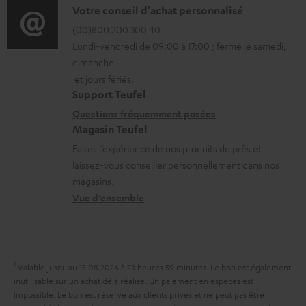
l
o
D
Votre conseil d'achat personnalisé
t
é
r
é
(00)800 200 300 40
i
c
Lundi-vendredi de 09:00 à 17:00 ; fermé le samedi,
m
t
o
h
dimanche
a
a
n
et jours fériés.
a
t
i
s
Support Teufel
r
i
l
r
Questions fréquemment posées
g
Magasin Teufel
o
s
e
e
Faites l’expérience de nos produits de près et
n
c
l
a
laissez-vous conseiller personnellement dans nos
s
o
a
magasins.
b
r
n
t
Vue d’ensemble
l
e
t
i
e
l
a
v
s
a
c
e
1
Valable jusqu’au 15.08.2026 à 23 heures 59 minutes.
Le bon est également
t
t
s
inutilisable sur un achat déjà réalisé. Un paiement en espèces est
i
impossible. Le bon est réservé aux clients privés et ne peut pas être
à