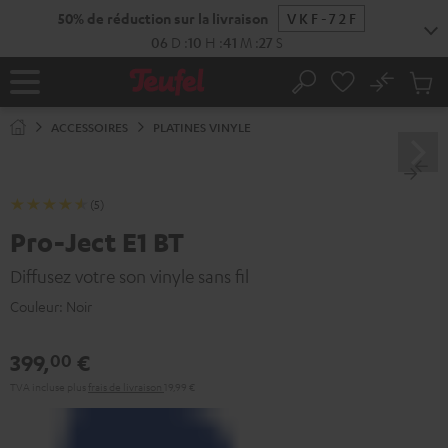
ERS LE
50% de réduction sur la livraison
VKF-72F
ONTENU
06
D
:
10
H
:
41
M
:
27
S
No
Sau
Page
Rechercher
Produi
d’accueil
du
ACCESSOIRES
PLATINES VINYLE
panier
(5)
Pro-Ject E1 BT
Diffusez votre son vinyle sans fil
Couleur:
Noir
399,
€
00
TVA incluse
plus
frais de livraison
19,99 €