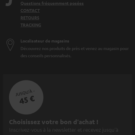
Questions fréquemment posées
CONTACT
RETOURS
TRACKING
Localisateur de magasins
Découvrez nos produits de près et venez au magasin pour
des conseils personnalisés.
JUSQU'À -
45 €
I
Choisissez votre bon d'achat !
Inscrivez-vous à la newsletter et recevez jusqu'à
n