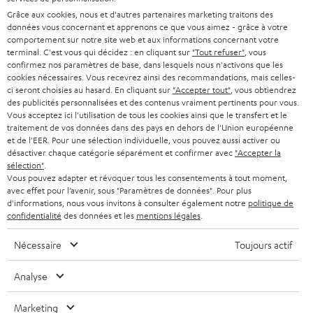
ALLEMAGNE
n
Grâce aux cookies, nous et d'autres partenaires marketing traitons des
STEREO
PRESSE
données vous concernant et apprenons ce que vous aimez - grâce à votre
e
AUTRICHE
comportement sur notre site web et aux informations concernant votre
SMART HOME
w
terminal. C'est vous qui décidez : en cliquant sur
"Tout refuser"
, vous
B2B
confirmez nos paramètres de base, dans lesquels nous n'activons que les
s
cookies nécessaires. Vous recevrez ainsi des recommandations, mais celles-
SUISSE
BLUETOOTH
BLOG
ci seront choisies au hasard. En cliquant sur
"Accepter tout"
, vous obtiendrez
l
des publicités personnalisées et des contenus vraiment pertinents pour vous.
CASQUES AUDIO
e
Vous acceptez ici l'utilisation de tous les cookies ainsi que le transfert et le
PAYS-BAS
NEWSLETTER
traitement de vos données dans des pays en dehors de l'Union européenne
t
CASQUES BLUETOOTH AUDIO
et de l'EER. Pour une sélection individuelle, vous pouvez aussi activer ou
MAGASINS
désactiver chaque catégorie séparément et confirmer avec
"Accepter la
BELGIQUE
t
sélection"
.
SYSTEMES COMPLETS
e
AVANTAGES D’ACHAT
Vous pouvez adapter et révoquer tous les consentements à tout moment,
avec effet pour l’avenir, sous "Paramètres de données". Pour plus
FRANCE
r
ENCEINTES
d'informations, nous vous invitons à consulter également notre
politique de
L’HISTOIRE DE TEUFEL
confidentialité
des données et les
mentions légales
.
POLOGNE
ULTIMA
MANAGEMENT
Nécessaire
Toujours actif
ÉCOUTEURS INTRA-AURICULAIRES
ESPAGNE
DEVELOPPEMENT DURABLE
Analyse
Sous réserve de modifications techniques, de fautes de frappe et d’autres
FANSHOP
VALEURS
erreurs. Les accessoires figurant sur l’image ne font pas partie du contenu de
Marketing
ITALIE