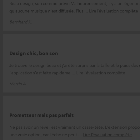
Beau design, son comme prévu Malheureusement, il y a un léger brui
qu'aucune musique n'est diffusée. Plus
Lire l’évaluation complète
Bernhard K.
Design chic, bon son
Je trouve le design beau et j'ai été surpris par la taille et le poids des 
l'application s'est faite rapideme
Lire l’évaluation complète
Martin A.
Prometteur mais pas parfait
Ne pas avoir un réveil est vraiment un casse-tête. L'extension propo
une vraie option, car l'écho ne peut
Lire l’évaluation complète