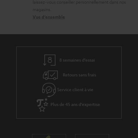
a
laissez-vous conseiller personnellement dans nos
s
o
r
magasins.
r
n
Vue d’ensemble
g
e
t
e
l
a
a
a
c
b
t
t
l
8 semaines d'essai
i
e
v
s
Retours sans frais
e
s
Service client à vie
à
Plus de 45 ans d'expertise
l
a
g
a