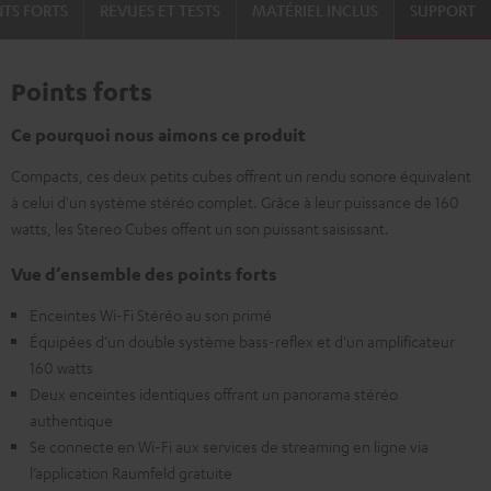
NTS FORTS
REVUES ET TESTS
MATÉRIEL INCLUS
SUPPORT
Points forts
Ce pourquoi nous aimons ce produit
Compacts, ces deux petits cubes offrent un rendu sonore équivalent
à celui d'un système stéréo complet. Grâce à leur puissance de 160
watts, les Stereo Cubes offent un son puissant saisissant.
Vue d’ensemble des points forts
Enceintes Wi-Fi Stéréo au son primé
Équipées d’un double système bass-reflex et d'un amplificateur
160 watts
Deux enceintes identiques offrant un panorama stéréo
authentique
Se connecte en Wi-Fi aux services de streaming en ligne via
l’application Raumfeld gratuite