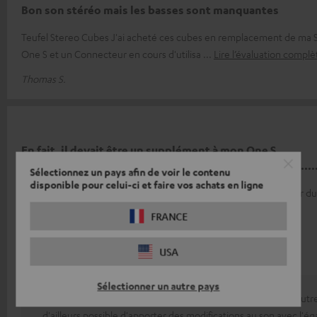
Bon son stéréo mais les basses sont manquantes
Teufel Stereo Cubes J'ai acheté ces cubes en remplacement de ma 
One S et un Connecteur en cours d'utilisa
Lire l’évaluation complè
Thomas S.
En fait, il devait être un supplément à mon One S,
mais.............................................................................
Sélectionnez un pays afin de voir le contenu
disponible pour celui-ci et faire vos achats en ligne
Les cubes sont superbes, mais après l'installation ou la mise à jour du 
était différent. En fait, je n'
Lire l’évaluation complète
FRANCE
Helmut S.
USA
Réponse de Teufel:
Sélectionner un autre pays
Les goûts sont bien sûr très individuels et les cubes ont un autre
d'ailleurs possible d'apporter des modifications au son avec l'éga