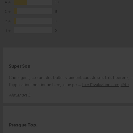
4
50
3
13
2
8
1
0
Super Son
Chers gens, ce sont des boîtes vraiment cool. Je suis très heureux, s
l'application fonctionne bien, je ne pe
Lire l’évaluation complète
Alexandra S.
Presque Top.