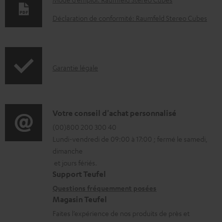
D
o
Déclaration de conformité: Raumfeld Stereo Cubes
c
u
m
I
Garantie légale
e
n
n
f
t
o
D
Votre conseil d'achat personnalisé
s
r
é
(00)800 200 300 40
t
Lundi-vendredi de 09:00 à 17:00 ; fermé le samedi,
m
t
é
dimanche
a
a
l
et jours fériés.
t
i
Support Teufel
é
i
l
Questions fréquemment posées
c
Magasin Teufel
o
s
h
Faites l’expérience de nos produits de près et
n
c