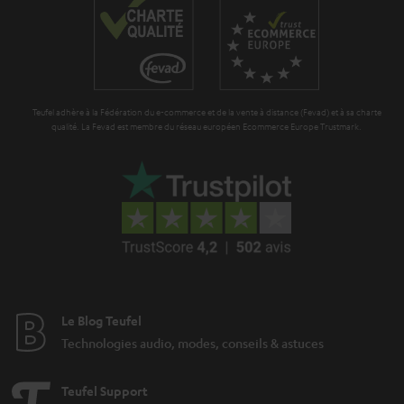
r
a
n
t
Teufel adhère à la Fédération du e-commerce et de la vente à distance (Fevad) et à sa charte
i
qualité. La Fevad est membre du réseau européen Ecommerce Europe Trustmark.
e
Le Blog Teufel
Technologies audio, modes, conseils & astuces
Teufel Support