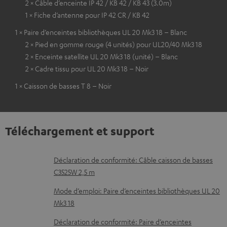
2 × Câble d’enceinte IP 42 / KB 42 / KB 43 (3.0m)
1 × Fiche d’antenne pour IP 42 CR / KB 42
1 × Paire d’enceintes bibliothèques UL 20 Mk3 18 – Blanc
2 × Pied en gomme rouge (4 unités) pour UL20/40 Mk3 18
2 × Enceinte satellite UL 20 Mk3 18 (unité) – Blanc
2 × Cadre tissu pour UL 20 Mk3 18 – Noir
1 × Caisson de basses T 8 – Noir
Téléchargement et support
D
Déclaration de conformité: Câble caisson de basses
C3525W 2,5 m
o
c
Mode d’emploi: Paire d’enceintes bibliothèques UL 20
Mk3 18
u
m
Déclaration de conformité: Paire d’enceintes