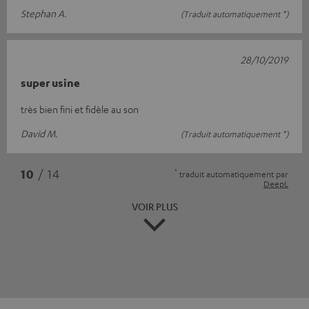
Stephan A.
(Traduit automatiquement *)
28/10/2019
super usine
très bien fini et fidèle au son
David M.
(Traduit automatiquement *)
*
10
/ 14
traduit automatiquement par
DeepL
VOIR PLUS