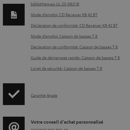
bibliothèques UL 20 Mk3 18
e
n
Mode d’emploi: CD Receiver KB 42 BT
t
Déclaration de conformité: CD Receiver KB 42 BT
s
Mode d’emploi: Caisson de basses T 8
t
Déclaration de conformité: Caisson de basses T 8
é
l
Guide de démarrage rapide: Caisson de basses T 8
é
Livret de sécurité: Caisson de basses T 8
c
h
a
I
Garantie légale
r
n
g
f
e
o
D
Votre conseil d'achat personnalisé
a
(00)800 200 300 40