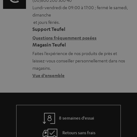
r
é
b
Lundi-vendredi de 09:00 à 17:00 ; fermé le samedi,
m
t
l
dimanche
a
a
et jours fériés.
e
t
i
Support Teufel
s
i
l
Questions fréquemment posées
Magasin Teufel
o
s
Faites l’expérience de nos produits de près et
n
c
laissez-vous conseiller personnellement dans nos
s
o
magasins.
r
n
Vue d’ensemble
e
t
l
a
a
c
t
t
8 semaines d'essai
i
v
Retours sans frais