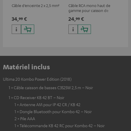
Câble d’enceinte 2 x 2,5 mm²
Câble RCA mono haut de
Câb
gamme pour caisson de
sté
basses
com
34,
€
24,
€
12
99
99
app
RC
Matériel inclus
Ultima 20 Kombo Power Edition (2018)
1 × Câble caisson de basses C3525W 2,5 m – Noir
1 × CD Receiver KB 42 BT – Noir
1 × Antenne AM pour IP 42 CR / KB 42
1 × Dongle Bluetooth pour Kombo 42 – Noir
2 × Pile AAA
1 × Télécommande KB 42 RC pour Kombo 42 – Noir