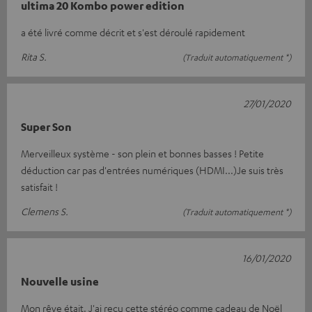
ultima 20 Kombo power edition
a été livré comme décrit et s'est déroulé rapidement
Rita S.
(Traduit automatiquement *)
27/01/2020
Super Son
Merveilleux système - son plein et bonnes basses ! Petite
déduction car pas d'entrées numériques (HDMI...)Je suis très
satisfait !
Clemens S.
(Traduit automatiquement *)
16/01/2020
Nouvelle usine
Mon rêve était. J'ai reçu cette stéréo comme cadeau de Noël