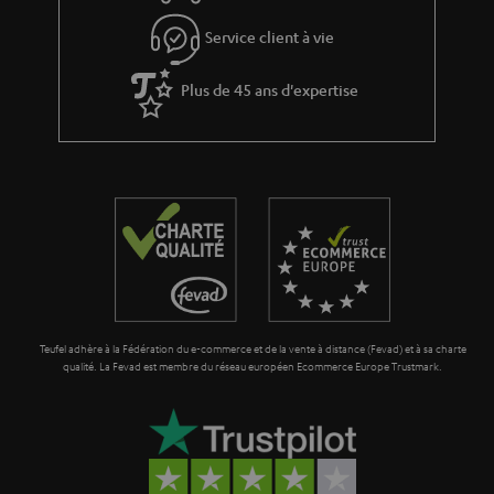
e
s
Service client à vie
à
Plus de 45 ans d'expertise
l
a
g
a
r
a
n
t
Teufel adhère à la Fédération du e-commerce et de la vente à distance (Fevad) et à sa charte
i
qualité. La Fevad est membre du réseau européen Ecommerce Europe Trustmark.
e