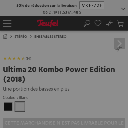
ERS LE
ONTENU
No
Sau
Page
Rechercher
Produi
d’accueil
du
STÉRÉO
ENSEMBLES STÉRÉO
panier
(14)
Ultima 20 Kombo Power Edition
(2018)
Une portion des basses en plus
Couleur:
Blanc
Noir
Blanc
CETTE MARCHANDISE N’EST PAS LIVRABLE POUR LE