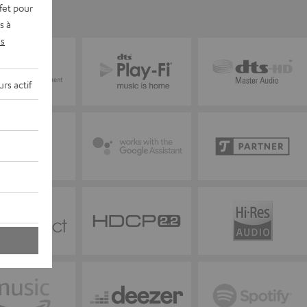
fet pour
s à
s
rs actif