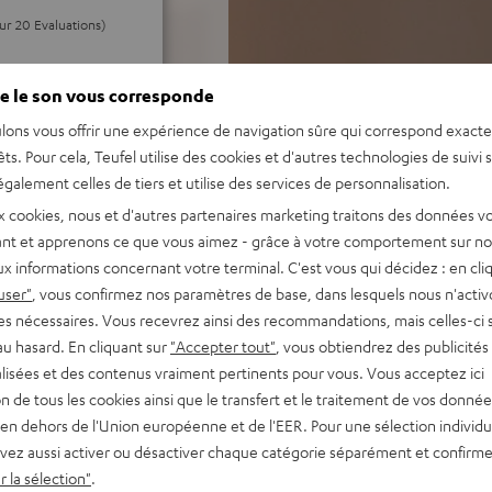
our 20 Evaluations)
e le son vous corresponde
S ÉVALUATIONS
lons vous offrir une expérience de navigation sûre qui correspond exact
êts. Pour cela, Teufel utilise des cookies et d'autres technologies de suivi 
galement celles de tiers et utilise des services de personnalisation.
x cookies, nous et d'autres partenaires marketing traitons des données v
nt et apprenons ce que vous aimez - grâce à votre comportement sur not
x informations concernant votre terminal. C'est vous qui décidez : en cli
user"
, vous confirmez nos paramètres de base, dans lesquels nous n'acti
es nécessaires. Vous recevrez ainsi des recommandations, mais celles-ci 
au hasard. En cliquant sur
"Accepter tout"
, vous obtiendrez des publicités
lisées et des contenus vraiment pertinents pour vous. Vous acceptez ici
tion de tous les cookies ainsi que le transfert et le traitement de vos donné
en dehors de l'Union européenne et de l'EER. Pour une sélection individu
vez aussi activer ou désactiver chaque catégorie séparément et confirme
 la sélection"
.