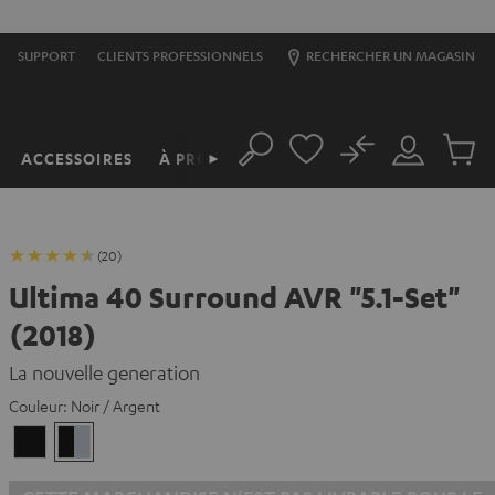
S
SUPPORT
CLIENTS PROFESSIONNELS
RECHERCHER UN MAGASIN
No
ACCESSOIRES
À PROPOS
►
Rechercher
Mon
Produit
compte
du
panier
(20)
Ultima 40 Surround AVR "5.1-Set"
(2018)
La nouvelle generation
Couleur:
Noir / Argent
black
Noir
/
/
black
Argent