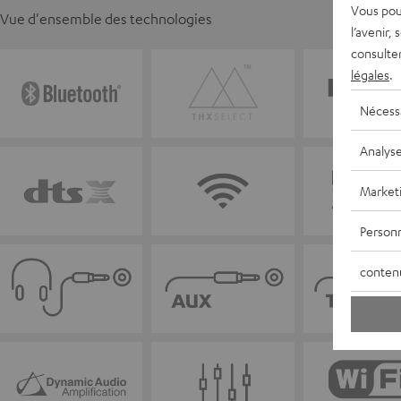
Vous pou
Vue d'ensemble des technologies
l’avenir,
consulte
légales
.
Nécess
Analys
Market
Personn
conten