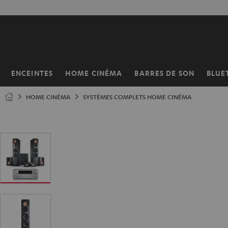
ERS LE
50% de
ONTENU
ENCEINTES
HOME CINÉMA
BARRES DE SON
BLUE
Page
d’accueil
HOME CINÉMA
SYSTÈMES COMPLETS HOME CINÉMA