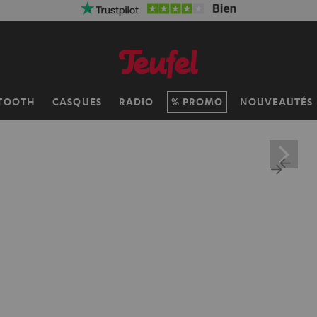
 réduction sur la livraison
VKF-72F
05
D
:
20
H
:
23
M
:
41
TOOTH
CASQUES
RADIO
PROMO
NOUVEAUTÉS