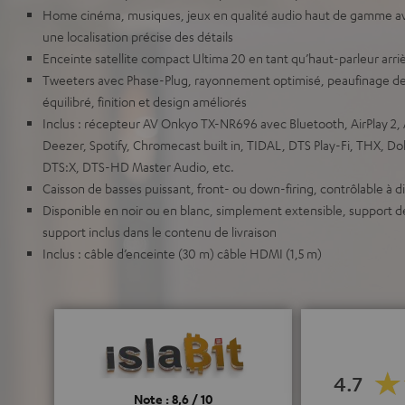
Home cinéma, musiques, jeux en qualité audio haut de gamme a
une localisation précise des détails
Enceinte satellite compact Ultima 20 en tant qu’haut-parleur arri
Tweeters avec Phase-Plug, rayonnement optimisé, peaufinage de
équilibré, finition et design améliorés
Inclus : récepteur AV Onkyo TX-NR696 avec Bluetooth, AirPlay 2
Deezer, Spotify, Chromecast built in, TIDAL, DTS Play-Fi, THX, D
DTS:X, DTS-HD Master Audio, etc.
Caisson de basses puissant, front- ou down-firing, contrôlable à di
Disponible en noir ou en blanc, simplement extensible, support de
support inclus dans le contenu de livraison
Inclus : câble d’enceinte (30 m) câble HDMI (1,5 m)
4.7
Note : 8,6 / 10