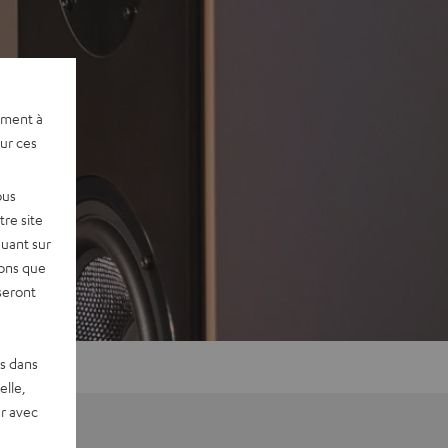
ement à
sur ces
ous
re site
quant sur
vons que
seront
es dans
elle,
r avec