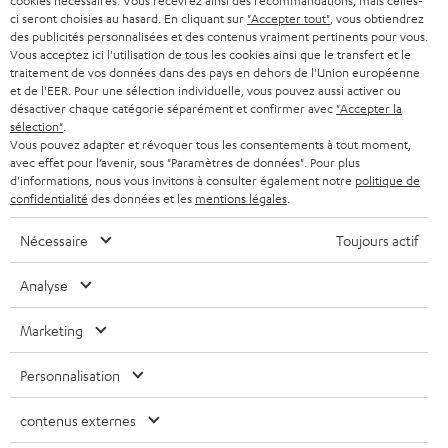
cookies nécessaires. Vous recevrez ainsi des recommandations, mais celles-
SUISSE
BLUETOOTH
BLOG
ci seront choisies au hasard. En cliquant sur
"Accepter tout"
, vous obtiendrez
l
des publicités personnalisées et des contenus vraiment pertinents pour vous.
CASQUES AUDIO
e
Vous acceptez ici l'utilisation de tous les cookies ainsi que le transfert et le
PAYS-BAS
NEWSLETTER
traitement de vos données dans des pays en dehors de l'Union européenne
t
CASQUES BLUETOOTH AUDIO
et de l'EER. Pour une sélection individuelle, vous pouvez aussi activer ou
MAGASINS
désactiver chaque catégorie séparément et confirmer avec
"Accepter la
BELGIQUE
t
sélection"
.
SYSTEMES COMPLETS
e
AVANTAGES D’ACHAT
Vous pouvez adapter et révoquer tous les consentements à tout moment,
avec effet pour l’avenir, sous "Paramètres de données". Pour plus
FRANCE
r
ENCEINTES
d'informations, nous vous invitons à consulter également notre
politique de
L’HISTOIRE DE TEUFEL
confidentialité
des données et les
mentions légales
.
POLOGNE
ULTIMA
MANAGEMENT
Nécessaire
Toujours actif
ÉCOUTEURS INTRA-AURICULAIRES
ESPAGNE
DEVELOPPEMENT DURABLE
Analyse
Sous réserve de modifications techniques, de fautes de frappe et d’autres
FANSHOP
VALEURS
erreurs. Les accessoires figurant sur l’image ne font pas partie du contenu de
Marketing
ITALIE
livraison. D’éventuels frais d’élimination des batteries sont inclus dans le prix.
NOUVEAUTÉS
ACCESSIBILITÉ
Personnalisation
USA
©2026 Lautsprecher Teufel GmbH - Tous droits réservés.
contenus externes
Mentions légales
CGV
Politique de confidentialité
AUTRES PAYS