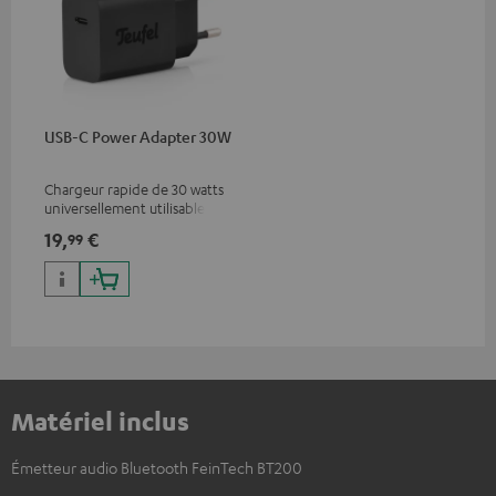
USB-C Power Adapter 30W
Chargeur rapide de 30 watts
universellement utilisable
pour écouteurs et appareils
19,
€
99
portables, ainsi que pour
iPhones Apple, smartphones
Android, tablettes et
appareils avec port USB-C
Matériel inclus
Émetteur audio Bluetooth FeinTech BT200