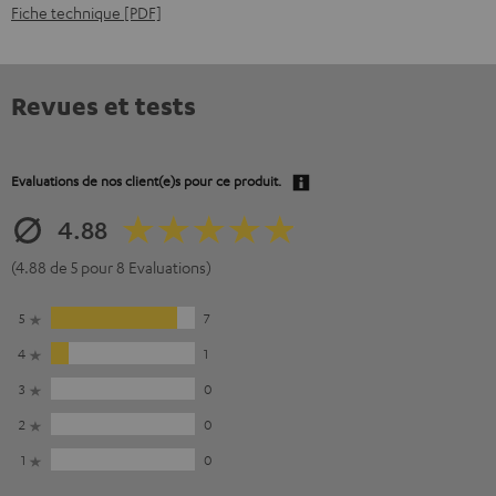
Fiche technique [PDF]
Revues et tests
Evaluations de nos client(e)s pour ce produit.
4.88
(4.88 de 5 pour 8 Evaluations)
5
7
4
1
3
0
2
0
1
0