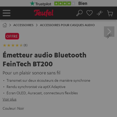
ERS LE
ONTENU
No
Sau
Page
Rechercher
Produi
d’accueil
du
ACCESSOIRES
ACCESSOIRES POUR CASQUES AUDIO
panier
OFFRE
(8)
Émetteur audio Bluetooth
FeinTech BT200
Pour un plaisir sonore sans fil
Transmet sur deux écouteurs de manière synchrone
Rendu synchronisé via aptX Adaptive
Écran OLED, Auracast, connecteurs flexibles
Voir plus
Couleur:
Noir