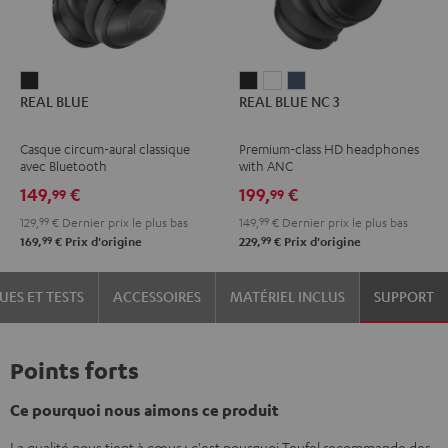
REAL
REAL
REAL
REAL
REAL BLUE
REAL BLUE NC 3
BLUE
BLUE
BLUE
BLUE
Night
NC
NC
NC
Casque circum-aural classique
Premium-class HD headphones
Black
3
3
3
avec Bluetooth
with ANC
Night
Pearl
Steel
149,
€
199,
€
99
99
Black
White
Blue
129,
99
€
Dernier prix le plus bas
149,
99
€
Dernier prix le plus bas
99
99
169,
€
Prix d'origine
229,
€
Prix d'origine
UES ET TESTS
ACCESSOIRES
MATÉRIEL INCLUS
SUPPORT
Points forts
Ce pourquoi nous aimons ce produit
La qualité nous tient à cœur : c'est pourquoi Teufel recommande des