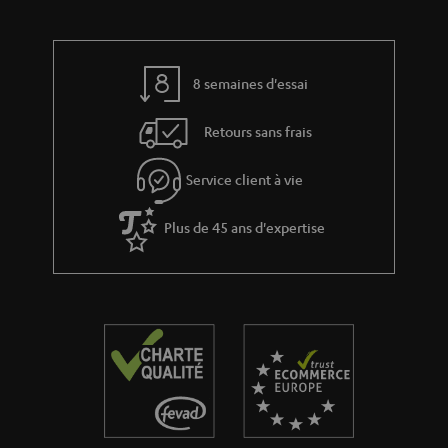
i
à
v
l
e
’
8 semaines d'essai
s
e
Retours sans frais
à
x
l
p
Service client à vie
a
é
g
Plus de 45 ans d'expertise
d
a
i
r
t
a
i
n
o
t
n
i
e