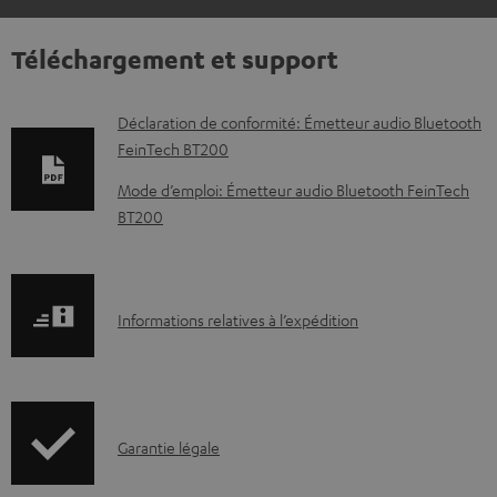
Téléchargement et support
D
Déclaration de conformité: Émetteur audio Bluetooth
FeinTech BT200
o
c
Mode d’emploi: Émetteur audio Bluetooth FeinTech
BT200
u
m
e
I
n
Informations relatives à l’expédition
n
t
f
s
o
t
I
Garantie légale
r
é
n
m
l