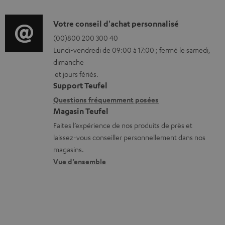
f
a
é
o
D
Votre conseil d'achat personnalisé
t
c
r
é
(00)800 200 300 40
i
h
Lundi-vendredi de 09:00 à 17:00 ; fermé le samedi,
m
t
o
a
dimanche
a
a
n
r
et jours fériés.
t
i
s
g
Support Teufel
i
l
r
Questions fréquemment posées
e
Magasin Teufel
o
s
e
a
Faites l’expérience de nos produits de près et
n
c
l
b
laissez-vous conseiller personnellement dans nos
s
o
a
l
magasins.
r
n
t
e
Vue d’ensemble
e
t
i
s
l
a
v
a
c
e
t
t
s