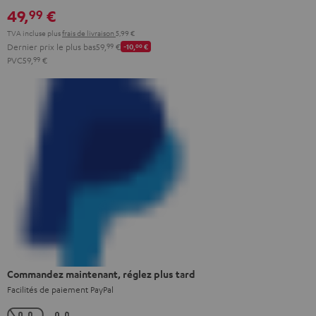
49,
€
99
TVA incluse
plus
frais de livraison
5,99 €
Dernier prix le plus bas
59,
99
€
-10,
00
€
PVC
59,
99
€
Commandez maintenant, réglez plus tard
Facilités de paiement PayPal