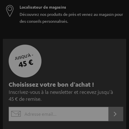
Localisateur de magasins
Découvrez nos produits de près et venez au magasin pour
des conseils personnalisés.
JUSQU'À -
45 €
I
Choisissez votre bon d'achat !
Inscrivez-vous à la newsletter et recevez jusqu'à
n
45 € de remise.
s
c
S'ABO
EMAIL
r
WIDGET
i