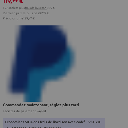
119,
€
TVA incluse
plus
frais de livraison
9,99 €
Dernier prix le plus bas
89,
99
€
Prix d'origine
129,
99
€
Commandez maintenant, réglez plus tard
Facilités de paiement PayPal
1
Économisez 50 % des frais de livraison avec code
VKF-72F
Seulement pour une courte période