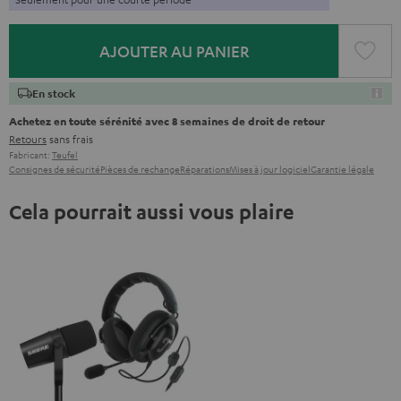
AJOUTER AU PANIER
En stock
Achetez en toute sérénité avec 8 semaines de droit de retour
Retours
sans frais
Fabricant:
Teufel
Consignes de sécurité
Pièces de rechange
Réparations
Mises à jour logiciel
Garantie légale
Cela pourrait aussi vous plaire