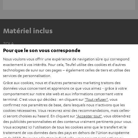
Matériel inclus
ZOLA
Pour que le son vous corresponde
1 × ZOLA – Light Gray
Nous voulons vous offrir une expérience de navigation sûre qui correspond
1 × Câble audio et télécommande pour ZOLA – Dark Gray
exactement à vos intérêts. Pour cela, Teufel utilise des cookies et d'autres
1 × Tige de micro pour ZOLA – Dark Gray
technologies de suivi sur ces pages – également celles de tiers et utilise des
1 × Clé USB pour ZOLA – Dark Gray
services de personnalisation.
Grâce aux cookies, nous et d'autres partenaires marketing traitons des
1 × Coussinets (paire) & bonnette pour ZOLA – Teal & Lime
données vous concernant et apprenons ce que vous aimez - grâce à votre
comportement sur notre site web et aux informations concernant votre
1 × Coques pour ZOLA (paire) – Teal & Lime
terminal. C'est vous qui décidez : en cliquant sur
"Tout refuser"
, vous
confirmez nos paramètres de base, dans lesquels nous n'activons que les
1 × Boîte de rangement pour ZOLA
cookies nécessaires. Vous recevrez ainsi des recommandations, mais celles-
ci seront choisies au hasard. En cliquant sur
"Accepter tout"
, vous obtiendrez
des publicités personnalisées et des contenus vraiment pertinents pour vous.
Vous acceptez ici l'utilisation de tous les cookies ainsi que le transfert et le
traitement de vos données dans des pays en dehors de l'Union européenne