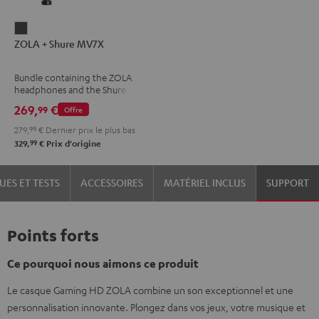
ZOLA
ZOLA + Shure MV7X
+
Shure
Bundle containing the ZOLA
MV7X
headphones and the Shure
Dark
MV7X microphone.
269,
€
99
Offre
Gray
279,
99
€
Dernier prix le plus bas
99
329,
€
Prix d'origine
UES ET TESTS
ACCESSOIRES
MATÉRIEL INCLUS
SUPPORT
Points forts
Ce pourquoi nous aimons ce produit
Le casque Gaming HD ZOLA combine un son exceptionnel et une
personnalisation innovante. Plongez dans vos jeux, votre musique et