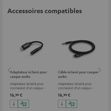
Accessoires compatibles
Adaptateur éclairé pour
Câble éclairé pour casque
Ad
casque audio
audio
ca
Adaptateur éclairé pour
Adaptateur éclairé pour
Ada
connexion d’un casque audio
connexion d’un casque audio
con
avec un câble ou un appareil
avec un câble ou un appareil
ou 
16,
€
16,
€
16
99
99
audio disposant d’une
audio disposant d’une
un 
connexion jack 3,5-mm,
connexion jack 3,5-mm,
iPhone, iPad, iPod etc.,
iPhone, iPad, iPod etc.,
certifié MFI 100% compatible
certifié MFI 100% compatible