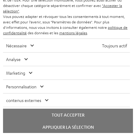
et de l'EER. Pour une sélection individuelle, vous pouvez aussi activer ou
désactiver chaque catégorie séparément et confirmer avec
"Accepter la
sélection"
.
Vous pouvez adapter et révoquer tous les consentements à tout moment,
avec effet pour l’avenir, sous "Paramètres de données". Pour plus
d'informations, nous vous invitons à consulter également notre
politique de
confidentialité
des données et les
mentions légales
.
Nécessaire
Toujours actif
Analyse
Marketing
Personnalisation
contenus externes
TOUT ACCEPTER
Téléchargement et support
Lancer
APPLIQUER LA SÉLECTION
le
chat