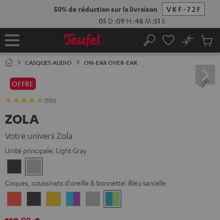
ERS LE
ONTENU
No
Sau
Page
Rechercher
Produi
d’accueil
du
CASQUES AUDIO
ON-EAR OVER-EAR
panier
OFFRE
(110)
ZOLA
Votre univers Zola
Unité principale:
Light Gray
Dark
Light
Gray
Gray
Coques, coussinets d'oreille & bonnette:
Bleu sarcelle
Coral
Dark
Golden
Vert
Light
Bleu
Red
Gray
Amber
d'eau
Gray
sarcelle
99