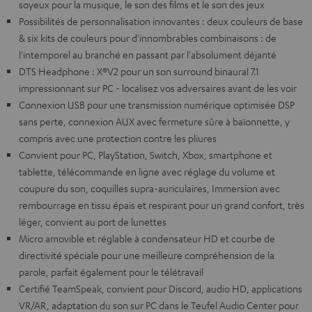
soyeux pour la musique, le son des films et le son des jeux
Possibilités de personnalisation innovantes : deux couleurs de base
& six kits de couleurs pour d'innombrables combinaisons : de
l'intemporel au branché en passant par l'absolument déjanté
DTS Headphone : X®V2 pour un son surround binaural 7.1
impressionnant sur PC - localisez vos adversaires avant de les voir
Connexion USB pour une transmission numérique optimisée DSP
sans perte, connexion AUX avec fermeture sûre à baïonnette, y
compris avec une protection contre les pliures
Convient pour PC, PlayStation, Switch, Xbox, smartphone et
tablette, télécommande en ligne avec réglage du volume et
coupure du son, coquilles supra-auriculaires, Immersion avec
rembourrage en tissu épais et respirant pour un grand confort, très
léger, convient au port de lunettes
Micro amovible et réglable à condensateur HD et courbe de
directivité spéciale pour une meilleure compréhension de la
parole, parfait également pour le télétravail
Certifié TeamSpeak, convient pour Discord, audio HD, applications
VR/AR, adaptation du son sur PC dans le Teufel Audio Center pour