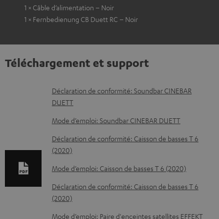
1 × Câble d’alimentation – Noir
1 × Fernbedienung CB Duett RC – Noir
Téléchargement et support
D
Déclaration de conformité: Soundbar CINEBAR
DUETT
o
c
Mode d’emploi: Soundbar CINEBAR DUETT
u
Déclaration de conformité: Caisson de basses T 6
m
(2020)
e
Mode d’emploi: Caisson de basses T 6 (2020)
n
Déclaration de conformité: Caisson de basses T 6
t
(2020)
s
Mode d’emploi: Paire d'enceintes satellites EFFEKT