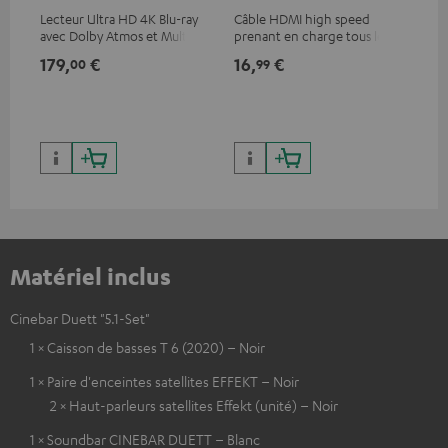
Lecteur Ultra HD 4K Blu-ray
Câble HDMI high speed
Câb
avec Dolby Atmos et Multi
prenant en charge tous les
TOS
HDR, inclus HDR10+ pour une
formats 2.0 comme 4K
179,
€
16,
€
19
00
99
qualité d’image incroyable et
50/60p et 4K 3D
des couleurs contrastées
Matériel inclus
Cinebar Duett "5.1-Set"
1 × Caisson de basses T 6 (2020) – Noir
1 × Paire d'enceintes satellites EFFEKT – Noir
2 × Haut-parleurs satellites Effekt (unité) – Noir
1 × Soundbar CINEBAR DUETT – Blanc