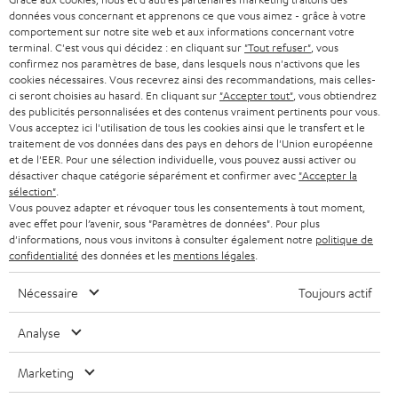
CARRIÈRE
ALLEMAGNE
données vous concernant et apprenons ce que vous aimez - grâce à votre
n
STEREO
comportement sur notre site web et aux informations concernant votre
PRESSE
terminal. C'est vous qui décidez : en cliquant sur
"Tout refuser"
, vous
e
AUTRICHE
confirmez nos paramètres de base, dans lesquels nous n'activons que les
SMART HOME
w
cookies nécessaires. Vous recevrez ainsi des recommandations, mais celles-
B2B
ci seront choisies au hasard. En cliquant sur
"Accepter tout"
, vous obtiendrez
s
SUISSE
BLUETOOTH
des publicités personnalisées et des contenus vraiment pertinents pour vous.
BLOG
Vous acceptez ici l'utilisation de tous les cookies ainsi que le transfert et le
l
traitement de vos données dans des pays en dehors de l'Union européenne
CASQUES AUDIO
e
PAYS-BAS
NEWSLETTER
et de l'EER. Pour une sélection individuelle, vous pouvez aussi activer ou
désactiver chaque catégorie séparément et confirmer avec
"Accepter la
t
CASQUES BLUETOOTH AUDIO
sélection"
.
MAGASINS
BELGIQUE
Vous pouvez adapter et révoquer tous les consentements à tout moment,
t
avec effet pour l’avenir, sous "Paramètres de données". Pour plus
SYSTEMES COMPLETS
e
AVANTAGES D’ACHAT
d'informations, nous vous invitons à consulter également notre
politique de
confidentialité
des données et les
mentions légales
.
FRANCE
r
ENCEINTES
L’HISTOIRE DE TEUFEL
Nécessaire
Toujours actif
POLOGNE
ULTIMA
MANAGEMENT
Analyse
ÉCOUTEURS INTRA-AURICULAIRES
ESPAGNE
DEVELOPPEMENT DURABLE
Marketing
Sous réserve de modifications techniques, de fautes de frappe et d’autres
FANSHOP
VALEURS