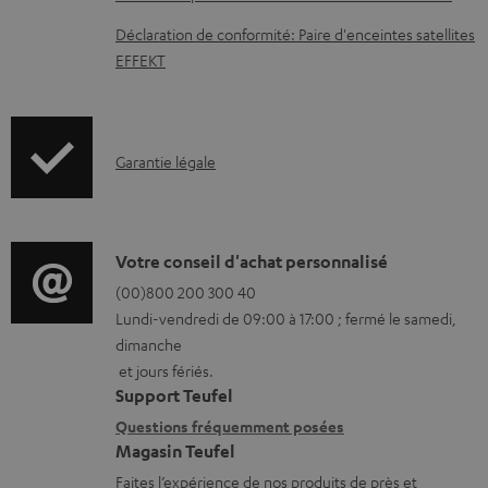
t
Déclaration de conformité: Paire d'enceintes satellites
é
EFFEKT
l
é
c
I
Garantie légale
h
n
a
f
r
o
D
Votre conseil d'achat personnalisé
g
r
é
(00)800 200 300 40
e
Lundi-vendredi de 09:00 à 17:00 ; fermé le samedi,
m
t
a
dimanche
a
a
b
et jours fériés.
t
i
Support Teufel
l
i
l
Questions fréquemment posées
e
Magasin Teufel
o
s
s
Faites l’expérience de nos produits de près et