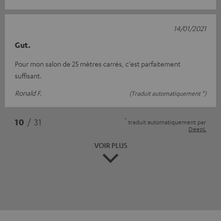
14/01/2021
Gut.
Pour mon salon de 25 mètres carrés, c'est parfaitement
suffisant.
Ronald F.
(Traduit automatiquement *)
*
10
/ 31
traduit automatiquement par
DeepL
VOIR PLUS