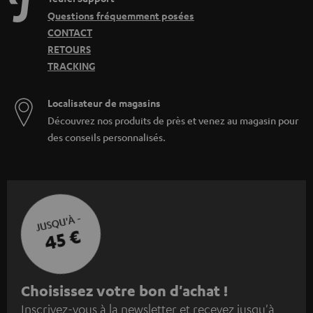
Questions fréquemment posées
CONTACT
RETOURS
TRACKING
Localisateur de magasins
Découvrez nos produits de près et venez au magasin pour
des conseils personnalisés.
JUSQU'À -
45 €
I
Choisissez votre bon d'achat !
Inscrivez-vous à la newsletter et recevez jusqu'à
n