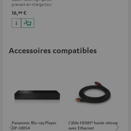
prenant en charge tous les
formats 2.0 comme 4K
16,
€
99
50/60p et 4K 3D
Accessoires compatibles
Panasonic Blu-ray Player
Câble HDMI® haute vitesse
Câ
DP-UB154
avec Ethernet
C75