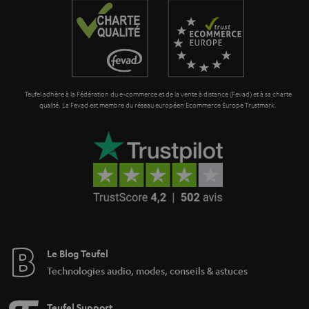
a
r
a
n
t
Teufel adhère à la Fédération du e-commerce et de la vente à distance (Fevad) et à sa charte
i
qualité. La Fevad est membre du réseau européen Ecommerce Europe Trustmark.
e
Le Blog Teufel
Technologies audio, modes, conseils & astuces
Teufel Support