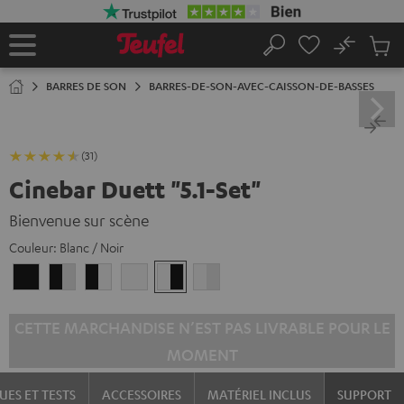
ERS LE
ONTENU
No
Sau
Page
Rechercher
Produi
d’accueil
du
BARRES DE SON
BARRES-DE-SON-AVEC-CAISSON-DE-BASSES
panier
(31)
Cinebar Duett "5.1-Set"
Bienvenue sur scène
Couleur:
Blanc / Noir
Noir
Noir
Noir
Blanc
Blanc
Blanc
/
/
/
/
Noir-
Blanc
Noir
Noir-
CETTE MARCHANDISE N’EST PAS LIVRABLE POUR LE
Blanc
Blanc
MOMENT
UES ET TESTS
ACCESSOIRES
MATÉRIEL INCLUS
SUPPORT