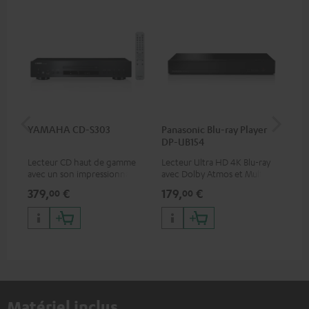
YAMAHA CD-S303
Panasonic Blu-ray Player
Câ
DP-UB154
C75
Lecteur CD haut de gamme
Lecteur Ultra HD 4K Blu-ray
Câb
avec un son impressionnant
avec Dolby Atmos et Multi
TOS
et une finition de qualité
HDR, inclus HDR10+ pour une
379,
€
179,
€
19
00
00
qualité d’image incroyable et
des couleurs contrastées
Matériel inclus