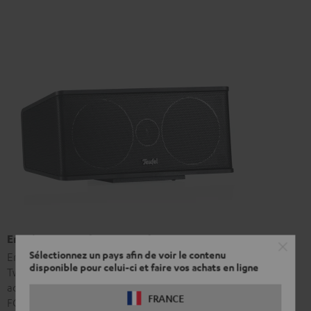
Enceinte centrale CS 35 C Mk3
Sélectionnez un pays afin de voir le contenu
Enceinte satellite à deux voies avec mediums 80 mm et
disponible pour celui-ci et faire vos achats en ligne
Tweeters 19 mm de grande précision. La conception
acoustique est identique à celle de l’enceinte satellite CS 35
FRANCE
FCR Mk3.