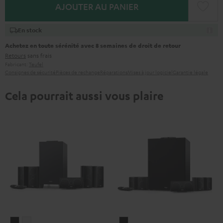
AJOUTER AU PANIER
En stock
Achetez en toute sérénité avec 8 semaines de droit de retour
Retours
sans frais
Fabricant:
Teufel
Consignes de sécurité
Pièces de rechange
Réparations
Mises à jour logiciel
Garantie légale
Cela pourrait aussi vous plaire
CONSONO
CONSONO
CONSONO