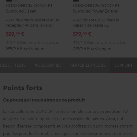
CONSONO 35 CONCEPT
CONSONO 25 CONCEPT
35
35
25
Surround 5.1 set
Surround Power Edition
CONCEPT
CONCEPT
CONCEPT
"ensemble 5.1"
Avec de grands satellites et un
Avec récepteur AV dans le
Surround
Surround
Surround
récepteur AV dans le caisson de
caisson de basses XL
5.1
5.1
Power
basses
529,
€
579,
€
99
99
set
set
Edition
449,
99
€
Dernier prix le plus bas
499,
99
€
Dernier prix le plus bas
Noir
Blanc
"ensemble
99
99
599,
€
Prix d'origine
749,
€
Prix d'origine
5.1"
Noir
UES ET TESTS
ACCESSOIRES
MATÉRIEL INCLUS
SUPPORT
Points forts
Ce pourquoi nous aimons ce produit
La nouvelle série CONCEPT prête à l'emploi abrite un récepteur AV
adapté de manière optimale dans le caisson de basses. Ainsi, nul
besoin d'autres composants et vous profitez d'un son impressionnant
pour les jeux, les films et la musique : sur le téléviseur ou directement