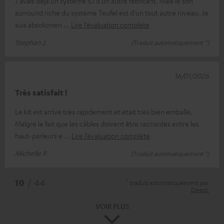
J'avais déjà un système 5.1 d'un autre fabricant. Mais le son
surround riche du système Teufel est d'un tout autre niveau. Je
suis absolumen
Lire l’évaluation complète
Stephan J.
(Traduit automatiquement *)
16/01/2026
Très satisfait !
Le kit est arrivé très rapidement et était très bien emballé.
Malgré le fait que les câbles doivent être raccordés entre les
haut-parleurs e
Lire l’évaluation complète
Michelle P.
(Traduit automatiquement *)
*
10
/ 44
traduit automatiquement par
DeepL
VOIR PLUS