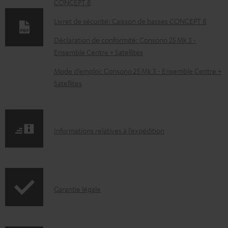
c
CONCEPT 8
u
Livret de sécurité: Caisson de basses CONCEPT 8
m
Déclaration de conformité: Consono 25 Mk 3 -
e
Ensemble Centre + Satellites
n
Mode d’emploi: Consono 25 Mk 3 - Ensemble Centre +
t
Satellites
s
t
é
I
Informations relatives à l’expédition
l
n
é
f
c
o
h
I
Garantie légale
r
a
n
m
r
f
a