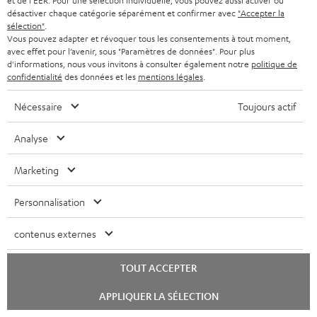
et de l'EER. Pour une sélection individuelle, vous pouvez aussi activer ou
désactiver chaque catégorie séparément et confirmer avec
"Accepter la
Livraison
sélection"
.
La livraison des Teufel MOVE 2 n’a pas nécessairement lieu en même
Vous pouvez adapter et révoquer tous les consentements à tout moment,
temps que celle du produit que ces écouteurs accompagnent.
avec effet pour l’avenir, sous "Paramètres de données". Pour plus
d'informations, nous vous invitons à consulter également notre
politique de
confidentialité
des données et les
mentions légales
.
Nécessaire
Toujours actif
8 semaines d'essai
Analyse
Retours sans frais
Marketing
Personnalisation
Service client à vie
contenus externes
Plus de 45 ans d'expertise
TOUT ACCEPTER
Lancer
APPLIQUER LA SÉLECTION
le
chat