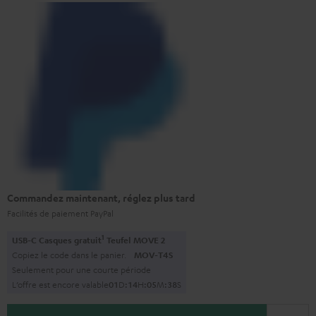
Commandez maintenant, réglez plus tard
Facilités de paiement PayPal
1
USB-C Casques gratuit
Teufel MOVE 2
Copiez le code dans le panier.
MOV-T4S
Seulement pour une courte période
L’offre est encore valable
0
1
D
:
1
4
H
:
0
5
M
:
3
7
S