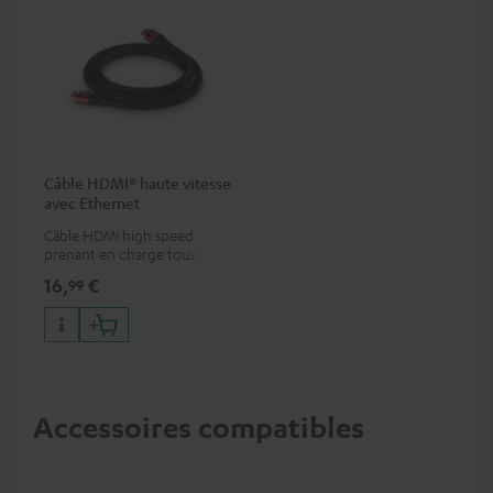
Câble HDMI® haute vitesse
avec Ethernet
Câble HDMI high speed
prenant en charge tous les
formats 2.0 comme 4K
16,
€
99
50/60p et 4K 3D
Accessoires compatibles