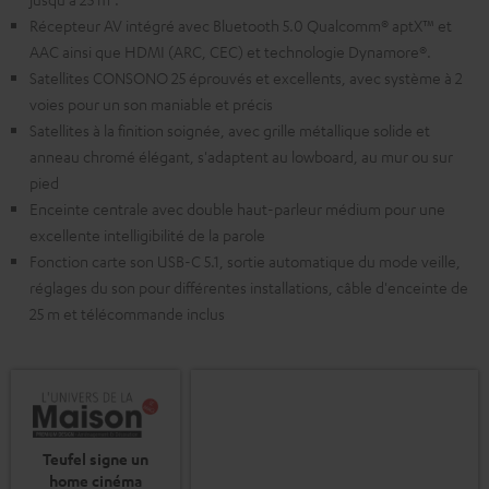
Récepteur AV intégré avec Bluetooth 5.0 Qualcomm® aptX™ et
AAC ainsi que HDMI (ARC, CEC) et technologie Dynamore®.
Satellites CONSONO 25 éprouvés et excellents, avec système à 2
voies pour un son maniable et précis
Satellites à la finition soignée, avec grille métallique solide et
anneau chromé élégant, s'adaptent au lowboard, au mur ou sur
pied
Enceinte centrale avec double haut-parleur médium pour une
excellente intelligibilité de la parole
Fonction carte son USB-C 5.1, sortie automatique du mode veille,
réglages du son pour différentes installations, câble d'enceinte de
25 m et télécommande inclus
Teufel signe un
home cinéma