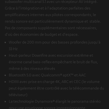
subwoofer multicanal 5.1 avec un récepteur AV intégré.
Grâce à l'intégration et à l'adaptation parfaites des
amplificateurs internes aux pilotes correspondants, le
rendu sonore est particulièrement dynamique et stable.
Pas de composants supplémentaires sont nécessaires,
d'où des économies de budget et d'espace.
Woofer de 200 mm pour des basses profondes jusqu'à
33 Hz
Haut-parleur Downfire avec excursion extrême et
énorme canal bass-reflex empêchant le bruit de flux,
même à des niveaux élevés
Bluetooth 5.0 avec Qualcomm® aptX™ et AAC
HDMI avec prise en charge 4K, ARC et CEC (le volume
peut également être contrôlé avec la télécommande du
téléviseur)
La technologie Dynamore® élargit le panorama stéréo
pour une enveloppe sonore impressionnante