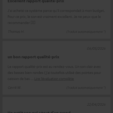
Excellent rapport qualité-prix
J'ai acheté ce système parce qu'il correspondait à mon budget.
Pour ce prix, le son est vraiment excellent. Je ne peux que le
recommander 👍🏻
Thomas H.
(Traduit automatiquement *)
06/05/2026
un bon rapport qualité-prix
Le rapport qualité-prix est au rendez-vous. Un son clair avec
des basses bien rondes (j'ai toutefois utilisé des pointes pour
caisson de bas
Lire l’évaluation complète
Gerrit W.
(Traduit automatiquement *)
22/04/2026
Un petit son qui a tout d'un grand