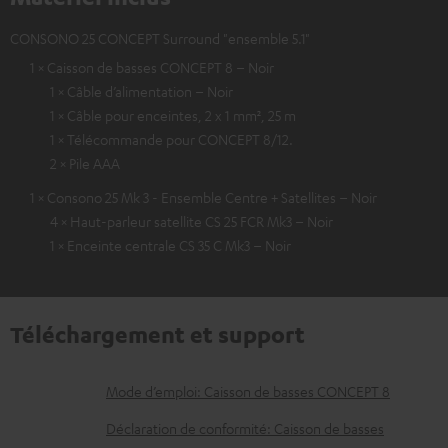
CONSONO 25 CONCEPT Surround "ensemble 5.1"
1 × Caisson de basses CONCEPT 8 – Noir
1 × Câble d’alimentation – Noir
1 × Câble pour enceintes, 2 x 1 mm², 25 m
1 × Télécommande pour CONCEPT 8/12.
2 × Pile AAA
1 × Consono 25 Mk 3 - Ensemble Centre + Satellites – Noir
4 × Haut-parleur satellite CS 25 FCR Mk3 – Noir
1 × Enceinte centrale CS 35 C Mk3 – Noir
Téléchargement et support
D
Mode d’emploi: Caisson de basses CONCEPT 8
o
Déclaration de conformité: Caisson de basses