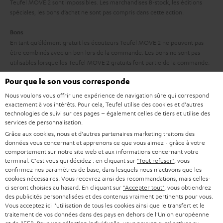
Teufel MOVE 2 sont impossibles. Les marchandises B-stock, les éditions
v
l
spéciales, les bons d’achat ne sont pas compris dans cette action.
e
’
Bons
s
e
En tant qu’élément gratuit les écouteurs Teufel MOVE 2 ne peuvent pas
à
être combinés avec un bon lors de la commande. Les bons ne sont pas
x
utilisables lorsque les Teufel MOVE 2 gratuits font partie de la commande.
l
p
Pour que le son vous corresponde
a
Durée
é
Cette offre n’est valable que pour les commandes effectuées chez Teufel à
Nous voulons vous offrir une expérience de navigation sûre qui correspond
g
d
partir du 03.08.2026 à 00h00. Elle durera jusqu’à l’épuisement du stock de
exactement à vos intérêts. Pour cela, Teufel utilise des cookies et d'autres
a
Teufel MOVE 2 ou prendra fin au plus tard le 08.08.2026 à 23h59.
i
technologies de suivi sur ces pages – également celles de tiers et utilise des
services de personnalisation.
r
t
Retour
Grâce aux cookies, nous et d'autres partenaires marketing traitons des
a
données vous concernant et apprenons ce que vous aimez - grâce à votre
i
Les écouteurs Teufel MOVE 2 ont une valeur de vente de 29,99 €. Cette
comportement sur notre site web et aux informations concernant votre
offre est à considérer comme un tout. Les services proposés ne le sont
n
o
terminal. C'est vous qui décidez : en cliquant sur
"Tout refuser"
, vous
qu’ensemble. Une réalisation partielle du contrat (qui serait par exemple
confirmez nos paramètres de base, dans lesquels nous n'activons que les
t
n
réduite à l’utilisation des Teufel MOVE 2) est exclue.
cookies nécessaires. Vous recevrez ainsi des recommandations, mais celles-
i
ci seront choisies au hasard. En cliquant sur
"Accepter tout"
, vous obtiendrez
Attention
des publicités personnalisées et des contenus vraiment pertinents pour vous.
e
Les produits obtenus gratuitement dans le cadre d’une offre spéciale ne
Vous acceptez ici l'utilisation de tous les cookies ainsi que le transfert et le
sont pas concernés par les garanties Teufel de de 2 ans.
traitement de vos données dans des pays en dehors de l'Union européenne