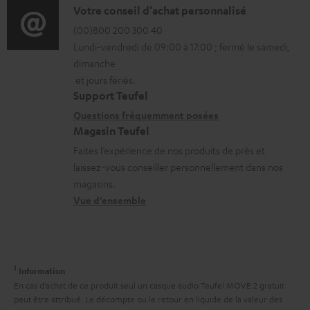
g
o
D
Votre conseil d'achat personnalisé
t
e
r
é
(00)800 200 300 40
i
a
Lundi-vendredi de 09:00 à 17:00 ; fermé le samedi,
m
t
o
dimanche
b
a
a
n
et jours fériés.
l
t
i
s
Support Teufel
e
i
l
r
Questions fréquemment posées
s
Magasin Teufel
o
s
e
Faites l’expérience de nos produits de près et
n
c
l
laissez-vous conseiller personnellement dans nos
s
o
a
magasins.
r
n
t
Vue d’ensemble
e
t
i
l
a
v
a
c
e
1
Information
t
t
s
En cas d’achat de ce produit seul un casque audio Teufel MOVE 2 gratuit
i
peut être attribué. Le décompte ou le retour en liquide de la valeur des
à