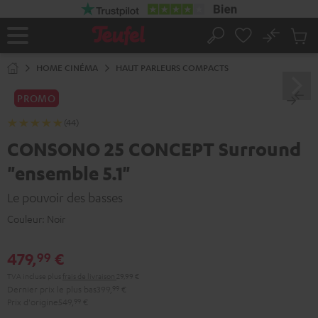
ERS LE
ONTENU
No
Sau
Page
Rechercher
Produi
d’accueil
du
HOME CINÉMA
HAUT PARLEURS COMPACTS
panier
PROMO
(44)
CONSONO 25 CONCEPT Surround
"ensemble 5.1"
Le pouvoir des basses
Couleur:
Noir
479,
€
99
TVA incluse
plus
frais de livraison
29,99 €
Dernier prix le plus bas
399,
99
€
Prix d'origine
549,
99
€