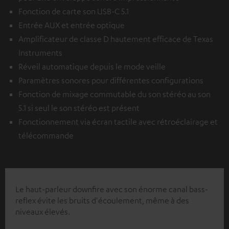
Fonction de carte son USB-C 5.1
Entrée AUX et entrée optique
Amplificateur de classe D hautement efficace de Texas
Instruments
Réveil automatique depuis le mode veille
Paramètres sonores pour différentes configurations
Fonction de mixage commutable du son stéréo au son
5.1 si seul le son stéréo est présent
Fonctionnement via écran tactile avec rétroéclairage et
télécommande
Le haut-parleur downfire avec son énorme canal bass-
reflex évite les bruits d'écoulement, même à des
niveaux élevés.