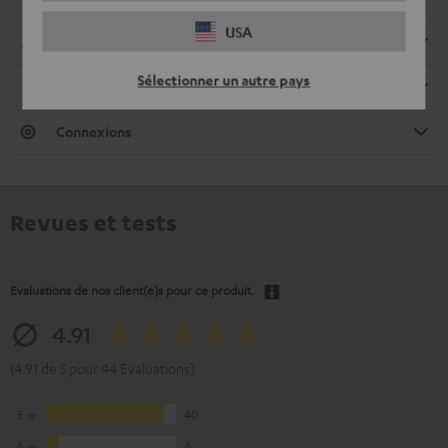
USA
Dimensions
Sélectionner un autre pays
Haut-parleurs
Connexions
Revues et tests
Evaluations de nos client(e)s pour ce produit.
4.91
(4.91 de 5 pour 44 Evaluations)
5
40
4
4