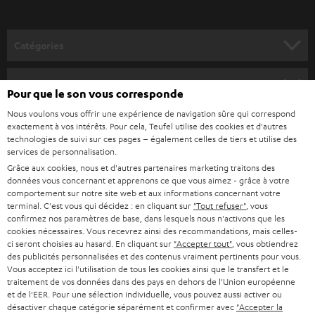
v
o
Catégories
u
HOME CINEMA
s
Société
Pour que le son vous corresponde
à
SYSTEMES COMPLETS HOME CINEMA
Nous voulons vous offrir une expérience de navigation sûre qui correspond
SUPPORT
l
Boutiques en ligne Teufel
exactement à vos intérêts. Pour cela, Teufel utilise des cookies et d'autres
technologies de suivi sur ces pages – également celles de tiers et utilise des
BARRES DE SON
a
CARRIÈRE
services de personnalisation.
ALLEMAGNE
n
Grâce aux cookies, nous et d'autres partenaires marketing traitons des
STEREO
PRESSE
données vous concernant et apprenons ce que vous aimez - grâce à votre
e
AUTRICHE
comportement sur notre site web et aux informations concernant votre
SMART HOME
w
terminal. C'est vous qui décidez : en cliquant sur
"Tout refuser"
, vous
B2B
confirmez nos paramètres de base, dans lesquels nous n'activons que les
s
cookies nécessaires. Vous recevrez ainsi des recommandations, mais celles-
SUISSE
BLUETOOTH
BLOG
ci seront choisies au hasard. En cliquant sur
"Accepter tout"
, vous obtiendrez
l
des publicités personnalisées et des contenus vraiment pertinents pour vous.
CASQUES AUDIO
e
Vous acceptez ici l'utilisation de tous les cookies ainsi que le transfert et le
PAYS-BAS
NEWSLETTER
traitement de vos données dans des pays en dehors de l'Union européenne
t
CASQUES BLUETOOTH AUDIO
et de l'EER. Pour une sélection individuelle, vous pouvez aussi activer ou
MAGASINS
désactiver chaque catégorie séparément et confirmer avec
"Accepter la
BELGIQUE
t