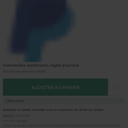
Commandez maintenant, réglez plus tard
Facilités de paiement PayPal
AJOUTER AU PANIER
En stock
Achetez en toute sérénité avec 8 semaines de droit de retour
Retours
sans frais
Fabricant:
Marantz
Consignes de sécurité
Pièces de rechange
Réparations
Mises à jour logiciel
Garantie légale