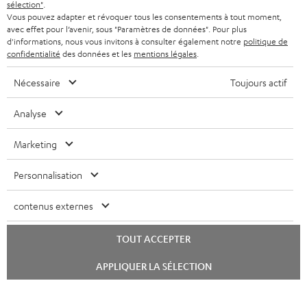
sélection"
.
SYSTEMES COMPLETS
e
Vous pouvez adapter et révoquer tous les consentements à tout moment,
AVANTAGES D’ACHAT
avec effet pour l’avenir, sous "Paramètres de données". Pour plus
FRANCE
r
ENCEINTES
d'informations, nous vous invitons à consulter également notre
politique de
L’HISTOIRE DE TEUFEL
confidentialité
des données et les
mentions légales
.
POLOGNE
ULTIMA
MANAGEMENT
Nécessaire
Toujours actif
ÉCOUTEURS INTRA-AURICULAIRES
ESPAGNE
DEVELOPPEMENT DURABLE
Analyse
Sous réserve de modifications techniques, de fautes de frappe et d’autres
FANSHOP
VALEURS
erreurs. Les accessoires figurant sur l’image ne font pas partie du contenu de
Marketing
ITALIE
livraison. D’éventuels frais d’élimination des batteries sont inclus dans le prix.
NOUVEAUTÉS
ACCESSIBILITÉ
Personnalisation
USA
©2026 Lautsprecher Teufel GmbH - Tous droits réservés.
contenus externes
Mentions légales
CGV
Politique de confidentialité
AUTRES PAYS
Paramètres de confidentialité
EU Data Act
renoncer au contrat ici
TOUT ACCEPTER
Lancer
APPLIQUER LA SÉLECTION
le
chat