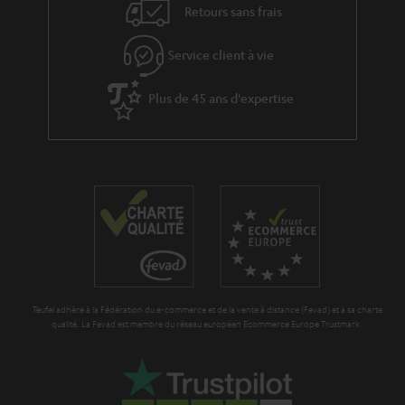
Retours sans frais
à
x
l
p
Service client à vie
a
é
g
Plus de 45 ans d'expertise
d
a
i
r
t
a
i
n
o
t
n
i
e
Teufel adhère à la Fédération du e-commerce et de la vente à distance (Fevad) et à sa charte
qualité. La Fevad est membre du réseau européen Ecommerce Europe Trustmark.