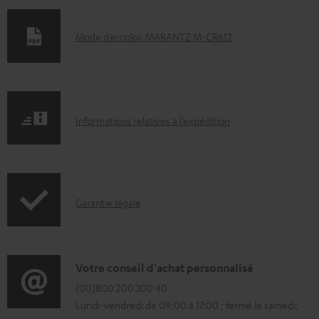
D
Mode d’emploi: MARANTZ M-CR612
o
c
u
I
m
Informations relatives à l’expédition
n
e
f
n
o
t
I
Garantie légale
r
s
n
m
t
f
a
é
o
D
Votre conseil d'achat personnalisé
t
l
r
é
(00)800 200 300 40
i
é
Lundi-vendredi de 09:00 à 17:00 ; fermé le samedi,
m
t
o
c