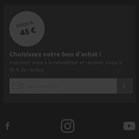
JUSQU'À -
45 €
I
Choisissez votre bon d'achat !
Inscrivez-vous à la newsletter et recevez jusqu'à
n
45 € de remise.
s
c
S'ABO
EMAIL
r
WIDGET
i
v
e
z
-