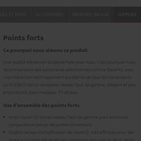
UES ET TESTS
ACCESSOIRES
MATÉRIEL INCLUS
SUPPORT
Points forts
Ce pourquoi nous aimons ce produit
Une qualité élevée est fondamentale pour nous, c'est pourquoi nous
recommandons des partenaires sélectionnés comme Marantz, pour
une interaction techniquement excellente de tous les composants.
Le M-CR612 est un récepteur réseau haut de gamme, élégant et peu
encombrant, pour musique, TV et jeux.
Vue d’ensemble des points forts
Ampli-tuner CD stéréo réseau haut de gamme pour enceintes
compactes et pièces de petites dimensions
Quatre canaux d'amplification de classe D, très efficaces pour des
niveaux sonores élevés et sans distorsion vers une ou deux paires