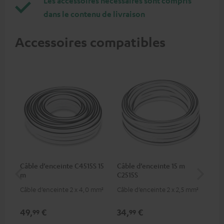
Les accessoires nécessaires sont compris
dans le contenu de livraison
Accessoires compatibles
Câble d’enceinte C4515S 15
Câble d’enceinte 15 m
Câ
m
C2515S
C75
Câble d’enceinte 2 x 4,0 mm²
Câble d’enceinte 2 x 2,5 mm²
Câb
TOS
49,
€
34,
€
19
99
99