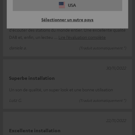
13/12/2022
USA
Produit très intéressant
Sélectionner un autre pays
Conception unique, excellente qualité sonore, permet
d'écouter des stations du monde entier. Une excellente qualité
DAB et, enfin, un lecteu
Lire l’évaluation complète
daniele a.
(Traduit automatiquement *)
30/11/2022
Superbe installation
Un son de qualité, un super look et une bonne utilisation
Lutz G.
(Traduit automatiquement *)
22/11/2022
Excellente installation