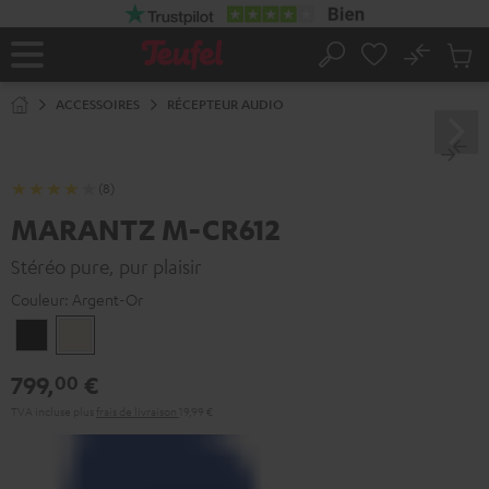
ERS LE
ONTENU
No
Sau
Page
Rechercher
Produi
d’accueil
du
ACCESSOIRES
RÉCEPTEUR AUDIO
panier
(8)
MARANTZ M-CR612
Stéréo pure, pur plaisir
Couleur:
Argent-Or
Noir
Argent-
Or
799,
€
00
TVA incluse
plus
frais de livraison
19,99 €