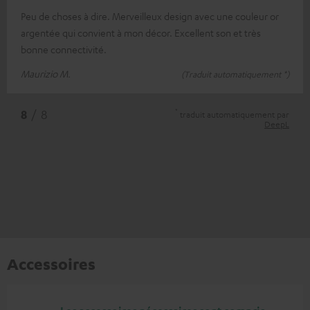
Peu de choses à dire. Merveilleux design avec une couleur or
argentée qui convient à mon décor. Excellent son et très
bonne connectivité.
Maurizio M.
(Traduit automatiquement *)
*
8
/ 8
traduit automatiquement par
DeepL
Accessoires