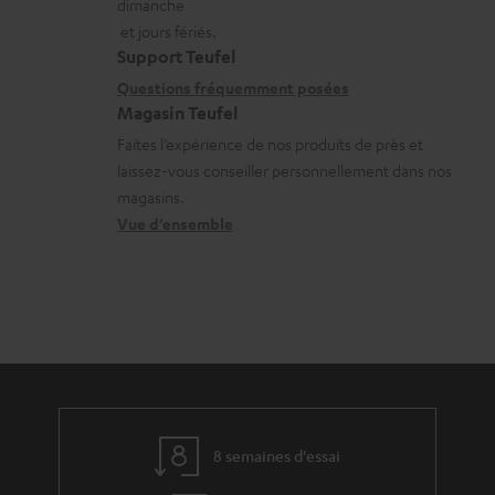
dimanche
a
a
n
h
et jours fériés.
t
i
s
a
Support Teufel
i
l
r
Questions fréquemment posées
r
Magasin Teufel
o
s
e
g
Faites l’expérience de nos produits de près et
n
c
l
e
laissez-vous conseiller personnellement dans nos
s
o
a
a
magasins.
r
n
t
b
Vue d’ensemble
e
t
i
l
l
a
v
e
a
c
e
s
t
t
s
i
à
v
l
e
’
8 semaines d'essai
s
e