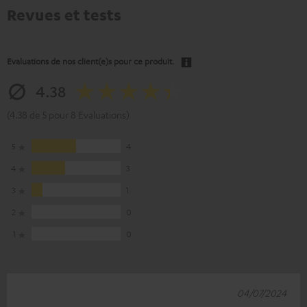
Revues et tests
Evaluations de nos client(e)s pour ce produit.
4.38
(4.38 de 5 pour 8 Evaluations)
5
4
4
3
3
1
2
0
1
0
04/07/2024