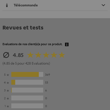
Télécommande
Revues et tests
Evaluations de nos client(e)s pour ce produit.
4.85
(4.85 de 5 pour 428 Evaluations)
5
369
4
53
3
6
2
0
1
0