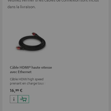
Veuillez vérifier si les câbles de connexion sont inclus
dans la livraison.
Câble HDMI® haute vitesse
avec Ethernet
Câble HDMI high speed
prenant en charge tous les
formats 2.0 comme 4K
16,
€
99
50/60p et 4K 3D