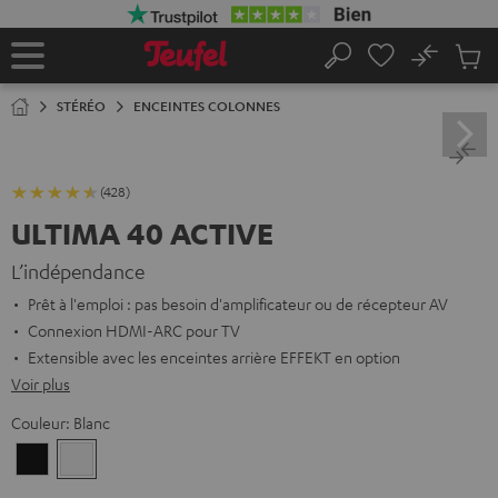
ERS LE
ONTENU
No
Sau
Page
Rechercher
Produi
d’accueil
du
STÉRÉO
ENCEINTES COLONNES
panier
(428)
ULTIMA 40 ACTIVE
L’indépendance
Prêt à l'emploi : pas besoin d'amplificateur ou de récepteur AV
Connexion HDMI-ARC pour TV
Extensible avec les enceintes arrière EFFEKT en option
Voir plus
Couleur:
Blanc
Noir
Blanc