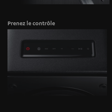
Prenez le contrôle
Marche/arrêt
Bluetooth
AUX
Optique
TV
Baisse
Lecture/pause
Augmenter
via
du
le
HDMI
volume
volume