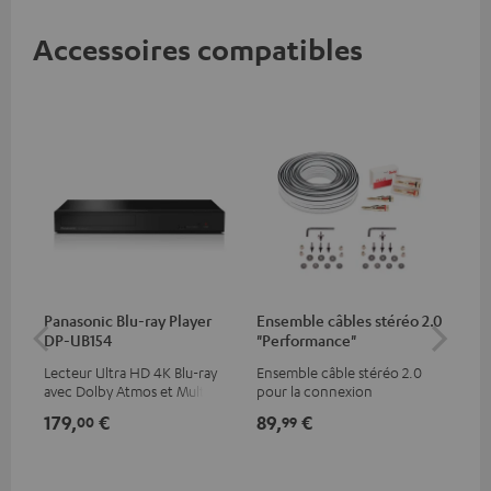
Accessoires compatibles
Panasonic Blu-ray Player
Ensemble câbles stéréo 2.0
Câ
DP-UB154
"Performance"
av
Lecteur Ultra HD 4K Blu-ray
Ensemble câble stéréo 2.0
Câb
avec Dolby Atmos et Multi
pour la connexion
pre
HDR, inclus HDR10+ pour une
d’enceintes stéréos
for
179,
€
89,
€
16
00
99
qualité d’image incroyable et
50/
des couleurs contrastées