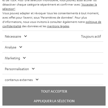
et de l'EER. Pour une sélection individuelle, vous pouvez aussi activer ou
Livret de sécurité: Enceinte colonne UL 40 Mk3 18
désactiver chaque catégorie séparément et confirmer avec
"Accepter la
a
(unité)
sélection"
.
r
Vous pouvez adapter et révoquer tous les consentements à tout moment,
avec effet pour l’avenir, sous "Paramètres de données". Pour plus
g
d'informations, nous vous invitons à consulter également notre
politique de
confidentialité
des données et les
mentions légales
.
e
I
Garantie légale
a
n
Nécessaire
Toujours actif
b
f
Analyse
l
o
D
Votre conseil d'achat personnalisé
e
r
Marketing
é
(00)800 200 300 40
s
Lundi-vendredi de 09:00 à 17:00 ; fermé le samedi,
m
t
Personnalisation
dimanche
a
a
et jours fériés.
t
contenus externes
i
Support Teufel
i
l
Questions fréquemment posées
TOUT ACCEPTER
Magasin Teufel
o
s
Lancer
Faites l’expérience de nos produits de près et
APPLIQUER LA SÉLECTION
n
c
le
laissez-vous conseiller personnellement dans nos
chat