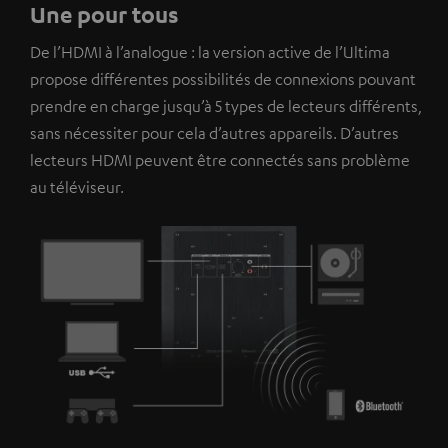
Une pour tous
l’on vous montre des contenus extérieurs. Les données
De l’HDMI à l’analogue : la version active de l’Ultima
individuelles peuvent être transmises à une plateforme
propose différentes possibilités de connexions pouvant
tierce.
Vous en apprendrez davantage dans notre
prendre en charge jusqu’à 5 types de lecteurs différents,
politique de confidentialité
.
sans nécessiter pour cela d’autres appareils. D’autres
lecteurs HDMI peuvent être connectés sans problème
au téléviseur.