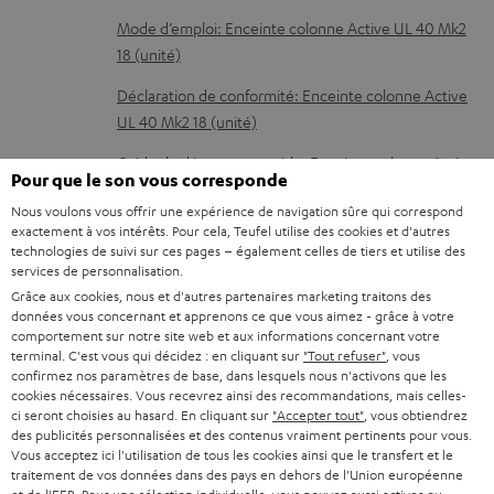
D
Mode d’emploi: Enceinte colonne Active UL 40 Mk2
18 (unité)
o
c
Déclaration de conformité: Enceinte colonne Active
UL 40 Mk2 18 (unité)
u
m
Guide de démarrage rapide: Enceinte colonne Active
Pour que le son vous corresponde
UL 40 Mk2 18 (unité)
e
Nous voulons vous offrir une expérience de navigation sûre qui correspond
n
Livret de sécurité: Enceinte colonne Active UL 40
exactement à vos intérêts. Pour cela, Teufel utilise des cookies et d'autres
technologies de suivi sur ces pages – également celles de tiers et utilise des
t
Mk2 18 (unité)
services de personnalisation.
s
Grâce aux cookies, nous et d'autres partenaires marketing traitons des
Mode d’emploi: Enceinte colonne UL 40 Mk3 18
données vous concernant et apprenons ce que vous aimez - grâce à votre
t
(unité)
comportement sur notre site web et aux informations concernant votre
é
terminal. C'est vous qui décidez : en cliquant sur
"Tout refuser"
, vous
Déclaration de conformité: Enceinte colonne UL 40
confirmez nos paramètres de base, dans lesquels nous n'activons que les
l
Mk3 18 (unité)
cookies nécessaires. Vous recevrez ainsi des recommandations, mais celles-
ci seront choisies au hasard. En cliquant sur
"Accepter tout"
, vous obtiendrez
é
Guide de démarrage rapide: Enceinte colonne UL 40
des publicités personnalisées et des contenus vraiment pertinents pour vous.
c
Vous acceptez ici l'utilisation de tous les cookies ainsi que le transfert et le
Mk3 18 (unité)
traitement de vos données dans des pays en dehors de l'Union européenne
h