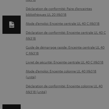
n
t
Déclaration de conformité: Paire d’enceintes
bibliothèques UL 20 Mk3 18
s
t
Mode d’emploi: Enceinte centrale UL 40 C Mk3 18
é
Déclaration de conformité: Enceinte centrale UL 40 C
l
Mk3 18
é
Guide de démarrage rapide: Enceinte centrale UL 40
c
C Mk3 18
h
Livret de sécurité: Enceinte centrale UL 40 C Mk3 18
a
Mode d’emploi: Enceinte colonne UL 40 Mk3 18
r
(unité)
g
Déclaration de conformité: Enceinte colonne UL 40
e
Mk3 18 (unité)
a
b