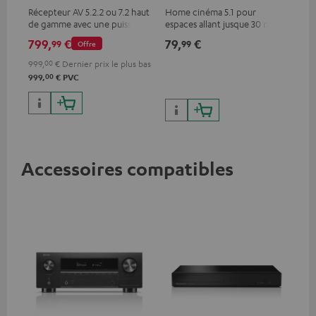
Récepteur AV 5.2.2 ou 7.2 haut
Home cinéma 5.1 pour
de gamme avec une puissance
espaces allant jusque 30 m²
de sortie de 150 watts par
799,
€
79,
€
99
99
Offre
canal
999,
00
€
Dernier prix le plus bas
00
999,
€
PVC
Accessoires compatibles