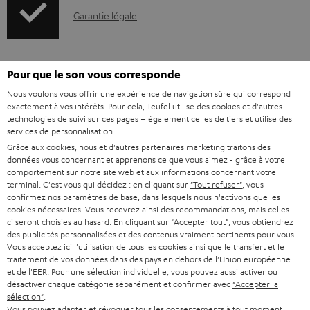
l
I
Garantie légale
e
n
s
f
Pour que le son vous corresponde
o
D
Votre conseil d'achat personnalisé
Nous voulons vous offrir une expérience de navigation sûre qui correspond
r
é
(00)800 200 300 40
exactement à vos intérêts. Pour cela, Teufel utilise des cookies et d'autres
Lundi-vendredi de 09:00 à 17:00 ; fermé le samedi,
m
t
technologies de suivi sur ces pages – également celles de tiers et utilise des
dimanche
services de personnalisation.
a
a
Grâce aux cookies, nous et d'autres partenaires marketing traitons des
et jours fériés.
t
données vous concernant et apprenons ce que vous aimez - grâce à votre
i
Support Teufel
comportement sur notre site web et aux informations concernant votre
i
l
Questions fréquemment posées
terminal. C'est vous qui décidez : en cliquant sur
"Tout refuser"
, vous
confirmez nos paramètres de base, dans lesquels nous n'activons que les
Magasin Teufel
o
s
cookies nécessaires. Vous recevrez ainsi des recommandations, mais celles-
Faites l’expérience de nos produits de près et
n
ci seront choisies au hasard. En cliquant sur
"Accepter tout"
, vous obtiendrez
c
des publicités personnalisées et des contenus vraiment pertinents pour vous.
laissez-vous conseiller personnellement dans nos
s
o
Vous acceptez ici l'utilisation de tous les cookies ainsi que le transfert et le
magasins.
traitement de vos données dans des pays en dehors de l'Union européenne
r
n
Vue d’ensemble
et de l'EER. Pour une sélection individuelle, vous pouvez aussi activer ou
e
désactiver chaque catégorie séparément et confirmer avec
"Accepter la
t
sélection"
.
l
a
Vous pouvez adapter et révoquer tous les consentements à tout moment,