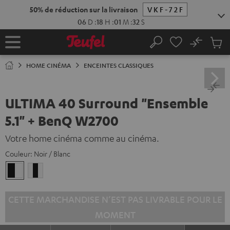
ERS LE
ONTENU
No
Sau
Page
Rechercher
Produi
d’accueil
du
HOME CINÉMA
ENCEINTES CLASSIQUES
panier
ULTIMA 40 Surround "Ensemble
5.1" + BenQ W2700
Votre home cinéma comme au cinéma.
Couleur:
Noir / Blanc
Noir
Blanc
/
/
Blanc
Noir-
CETTE MARCHANDISE N’EST PAS LIVRABLE POUR LE
Blanc
MOMENT