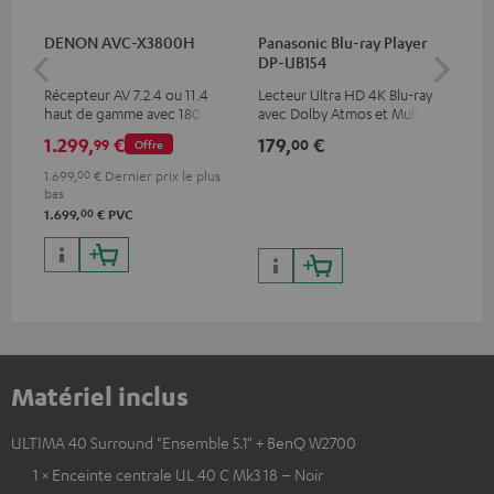
DENON AVC-X3800H
Panasonic Blu-ray Player
Câ
DP-UB154
av
Récepteur AV 7.2.4 ou 11.4
Lecteur Ultra HD 4K Blu-ray
Câb
haut de gamme avec 180
avec Dolby Atmos et Multi
pre
watts de puissance de sortie
HDR, inclus HDR10+ pour une
for
1.299,
€
179,
€
19
99
00
Offre
par canal
qualité d’image incroyable et
50/
des couleurs contrastées
1.699,
00
€
Dernier prix le plus
bas
00
1.699,
€
PVC
Matériel inclus
ULTIMA 40 Surround "Ensemble 5.1" + BenQ W2700
1 × Enceinte centrale UL 40 C Mk3 18 – Noir