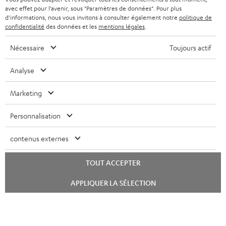
avec effet pour l’avenir, sous "Paramètres de données". Pour plus
a
c
d'informations, nous vous invitons à consulter également notre
politique de
t
confidentialité
des données et les
mentions légales
.
t
8 semaines d'essai
i
Nécessaire
Toujours actif
v
Retours sans frais
Analyse
e
s
Service client à vie
Marketing
à
Plus de 45 ans d'expertise
Personnalisation
l
a
contenus externes
g
a
TOUT ACCEPTER
r
Lancer
APPLIQUER LA SÉLECTION
le
a
chat
n
t