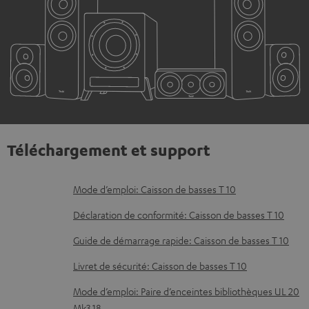
Téléchargement et support
D
Mode d’emploi: Caisson de basses T 10
o
Déclaration de conformité: Caisson de basses T 10
c
Guide de démarrage rapide: Caisson de basses T 10
u
Livret de sécurité: Caisson de basses T 10
m
e
Mode d’emploi: Paire d’enceintes bibliothèques UL 20
Mk3 18