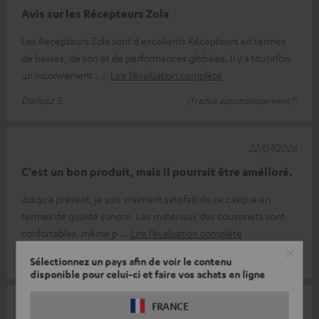
Avis sur les Récepteurs Zola
Les Récepteurs Zola sont d'excellents Récepteurs en termes
de basses, de son et de performances globales. Il y a toutefois
un inconvénient :
Lire l’évaluation complète
Dariusz S.
(Traduit automatiquement *)
22/07/2026
C'est un bon produit, mais il pourrait être amélioré.
Jusqu’à présent, je suis vraiment satisfait de ce casque en
termes de qualité sonore. Les matériaux des coussinets sont
confortables, même p
Lire l’évaluation complète
Remco d.
(Traduit automatiquement *)
Sélectionnez un pays afin de voir le contenu
disponible pour celui-ci et faire vos achats en ligne
11/07/2026
FRANCE