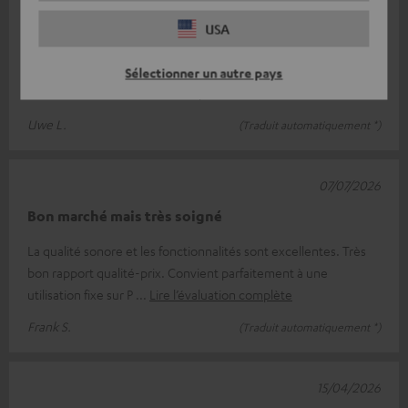
Un beau casque avec fonction micro-Récepteurs
USA
Ce casque est solide, ça ne fait aucun doute. Rien que la façon
dont il est emballé, tout est parfait ! On ne le voit peut-être pas
Sélectionner un autre pays
tout de
Lire l’évaluation complète
Uwe L.
(Traduit automatiquement *)
07/07/2026
Bon marché mais très soigné
La qualité sonore et les fonctionnalités sont excellentes. Très
bon rapport qualité-prix. Convient parfaitement à une
utilisation fixe sur P
Lire l’évaluation complète
Frank S.
(Traduit automatiquement *)
15/04/2026