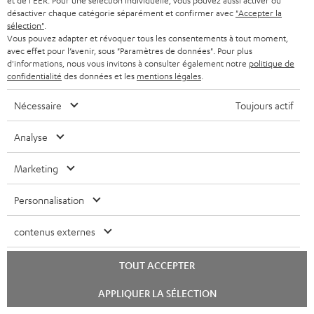
et de l'EER. Pour une sélection individuelle, vous pouvez aussi activer ou
désactiver chaque catégorie séparément et confirmer avec
"Accepter la
sélection"
.
Vous pouvez adapter et révoquer tous les consentements à tout moment,
avec effet pour l’avenir, sous "Paramètres de données". Pour plus
d'informations, nous vous invitons à consulter également notre
politique de
confidentialité
des données et les
mentions légales
.
Nécessaire
Toujours actif
Analyse
Marketing
Personnalisation
Téléchargement et support
contenus externes
D
Guide de démarrage rapide: Coussinets (paire) &
TOUT ACCEPTER
bonnette pour ZOLA
o
Lancer
c
APPLIQUER LA SÉLECTION
Mode d’emploi: ZOLA
le
chat