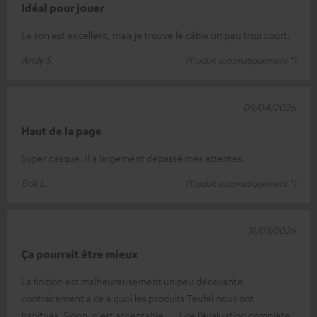
Idéal pour jouer
Le son est excellent, mais je trouve le câble un peu trop court.
Andy S.
(Traduit automatiquement *)
09/04/2026
Haut de la page
Super casque. Il a largement dépassé mes attentes.
Erik L.
(Traduit automatiquement *)
31/03/2026
Ça pourrait être mieux
La finition est malheureusement un peu décevante,
contrairement à ce à quoi les produits Teufel nous ont
habitués. Sinon, c'est acceptable,
Lire l’évaluation complète