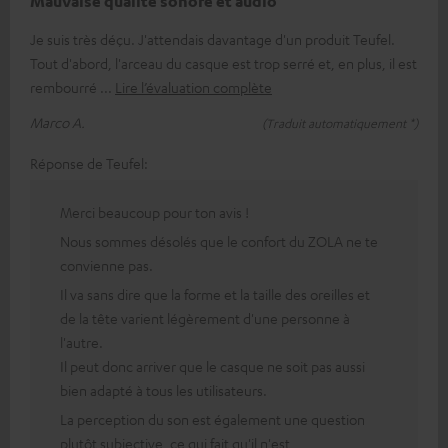
Mauvaise qualité sonore et audio
Je suis très déçu. J'attendais davantage d'un produit Teufel.
Tout d'abord, l'arceau du casque est trop serré et, en plus, il est
rembourré
Lire l’évaluation complète
Marco A.
(Traduit automatiquement *)
Réponse de Teufel:
Merci beaucoup pour ton avis !
Nous sommes désolés que le confort du ZOLA ne te
convienne pas.
Il va sans dire que la forme et la taille des oreilles et
de la tête varient légèrement d'une personne à
l'autre.
Il peut donc arriver que le casque ne soit pas aussi
bien adapté à tous les utilisateurs.
La perception du son est également une question
plutôt subjective, ce qui fait qu'il n'est