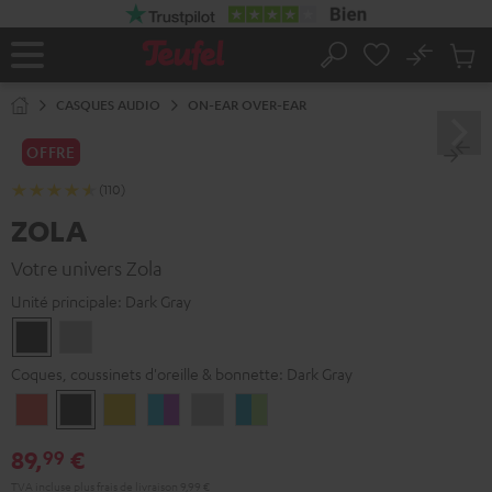
ERS LE
ONTENU
No
Sau
Page
Rechercher
Produi
d’accueil
du
CASQUES AUDIO
ON-EAR OVER-EAR
panier
OFFRE
(110)
ZOLA
Votre univers Zola
Unité principale:
Dark Gray
Dark
Light
Gray
Gray
Coques, coussinets d'oreille & bonnette:
Dark Gray
Coral
Dark
Golden
Vert
Light
Bleu
Red
Gray
Amber
d'eau
Gray
sarcelle
89,
€
99
TVA incluse
plus
frais de livraison
9,99 €