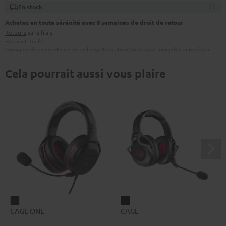
En stock
Achetez en toute sérénité avec 8 semaines de droit de retour
Retours
sans frais
Fabricant:
Teufel
Consignes de sécurité
Pièces de rechange
Réparations
Mises à jour logiciel
Garantie légale
Cela pourrait aussi vous plaire
CAGE
CAGE
CAGE ONE
CAGE
ONE
Noir
Night