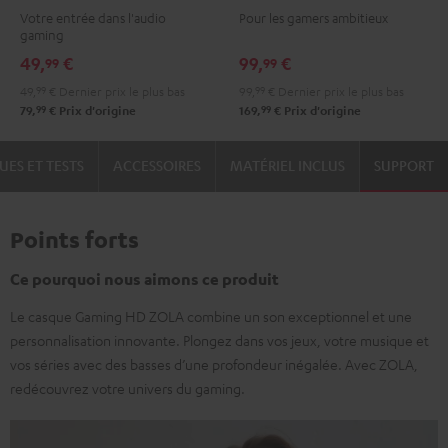
Votre entrée dans l'audio
Pour les gamers ambitieux
Black
gaming
49,
€
99,
€
99
99
49,
99
€
Dernier prix le plus bas
99,
99
€
Dernier prix le plus bas
99
99
79,
€
Prix d'origine
169,
€
Prix d'origine
UES ET TESTS
ACCESSOIRES
MATÉRIEL INCLUS
SUPPORT
Points forts
Ce pourquoi nous aimons ce produit
Le casque Gaming HD ZOLA combine un son exceptionnel et une
personnalisation innovante. Plongez dans vos jeux, votre musique et
vos séries avec des basses d’une profondeur inégalée. Avec ZOLA,
redécouvrez votre univers du gaming.