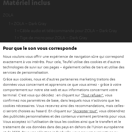
Matériel inclus
ZOLA
1 × ZOLA – Dark Gray
1 × Câble audio et télécommande pour ZOLA – Dark Gray
1 × Tige de micro pour ZOLA – Dark Gray
1 × Clé USB pour ZOLA – Dark Gray
Pour que le son vous corresponde
1 × Coussinets (paire) & bonnette pour ZOLA – Dark Gray
Nous voulons vous offrir une expérience de navigation sûre qui correspond
exactement à vos intérêts. Pour cela, Teufel utilise des cookies et d'autres
1 × Coques pour ZOLA (paire) – Dark Gray
technologies de suivi sur ces pages – également celles de tiers et utilise des
services de personnalisation.
1 × Boîte de rangement pour ZOLA
Grâce aux cookies, nous et d'autres partenaires marketing traitons des
données vous concernant et apprenons ce que vous aimez - grâce à votre
comportement sur notre site web et aux informations concernant votre
terminal. C'est vous qui décidez : en cliquant sur
"Tout refuser"
, vous
confirmez nos paramètres de base, dans lesquels nous n'activons que les
cookies nécessaires. Vous recevrez ainsi des recommandations, mais celles-
ci seront choisies au hasard. En cliquant sur
"Accepter tout"
, vous obtiendrez
des publicités personnalisées et des contenus vraiment pertinents pour vous.
Vous acceptez ici l'utilisation de tous les cookies ainsi que le transfert et le
traitement de vos données dans des pays en dehors de l'Union européenne