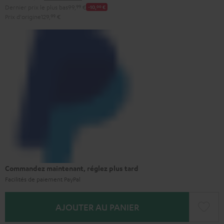
Dernier prix le plus bas
99,
99
€
-10,
00
€
Prix d'origine
129,
99
€
Commandez maintenant, réglez plus tard
Facilités de paiement PayPal
AJOUTER AU PANIER