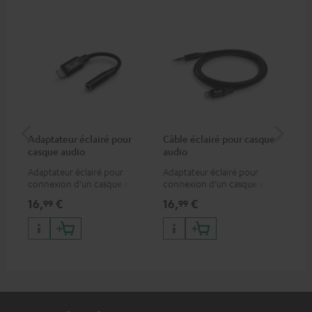
Adaptateur éclairé pour
Câble éclairé pour casque
Ad
casque audio
audio
ca
Adaptateur éclairé pour
Adaptateur éclairé pour
Ada
connexion d’un casque audio
connexion d’un casque audio
con
avec un câble ou un appareil
avec un câble ou un appareil
ou 
16,
€
16,
€
16
99
99
audio disposant d’une
audio disposant d’une
un 
connexion jack 3,5-mm,
connexion jack 3,5-mm,
iPhone, iPad, iPod etc.,
iPhone, iPad, iPod etc.,
certifié MFI 100% compatible
certifié MFI 100% compatible