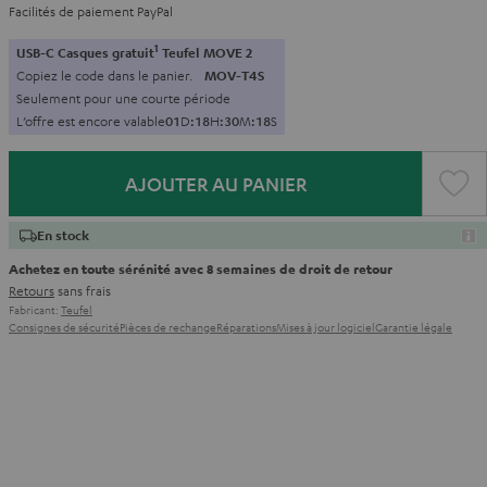
Facilités de paiement PayPal
1
USB-C Casques gratuit
Teufel MOVE 2
Copiez le code dans le panier.
MOV-T4S
Seulement pour une courte période
L’offre est encore valable
0
1
D
:
1
8
H
:
3
0
M
:
1
6
S
AJOUTER AU PANIER
En stock
Achetez en toute sérénité avec 8 semaines de droit de retour
Retours
sans frais
Fabricant:
Teufel
Consignes de sécurité
Pièces de rechange
Réparations
Mises à jour logiciel
Garantie légale