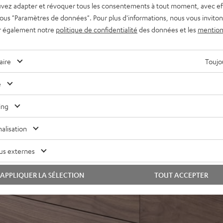
vez adapter et révoquer tous les consentements à tout moment, avec ef
olume sonore en mesure de
 sous "Paramètres de données". Pour plus d'informations, nous vous inviton
r également notre
politique de confidentialité
des données et les
mention
le haut au profit d’un son
aire
Toujou
perte, audio HD, Multiroom)
e
mmande TV, ARC pour
se-haut, possibilité de
ing
daptation du son, mode nuit
alisation
e la série Teufel Home ou
us externes
APPLIQUER LA SÉLECTION
TOUT ACCEPTER