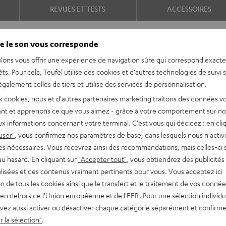
REVUES ET TESTS
ACCESSOIRES
e le son vous corresponde
lons vous offrir une expérience de navigation sûre qui correspond exact
êts. Pour cela, Teufel utilise des cookies et d'autres technologies de suivi 
galement celles de tiers et utilise des services de personnalisation.
x cookies, nous et d'autres partenaires marketing traitons des données v
nt et apprenons ce que vous aimez - grâce à votre comportement sur not
es T8 – pour un son
x informations concernant votre terminal. C'est vous qui décidez : en cli
ez en comparaison à des
user"
, vous confirmez nos paramètres de base, dans lesquels nous n'acti
es nécessaires. Vous recevrez ainsi des recommandations, mais celles-ci 
au hasard. En cliquant sur
"Accepter tout"
, vous obtiendrez des publicités
lisées et des contenus vraiment pertinents pour vous. Vous acceptez ici
é audio supérieure
tion de tous les cookies ainsi que le transfert et le traitement de vos donné
e et pouvant sonoriser des
en dehors de l'Union européenne et de l'EER. Pour une sélection individu
vez aussi activer ou désactiver chaque catégorie séparément et confirme
u caisson de basses, pour une
 la sélection"
.