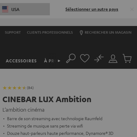
Sélectionner un autre pays
USA
SUPPORT
CLIENTS PROFESSIONNELS
RECHERCHER UN MAGASIN
No
ACCESSOIRES
À PROPOS
►
Rechercher
Mon
Produit
compte
du
panier
(84)
CINEBAR LUX Ambition
L’ambition cinéma
Barre de son streaming avec technologie Raumfeld
Streaming de musique sans perte via wifi
Douze haut-parleurs haute performance, Dynamore® 3D