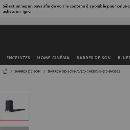
Sélectionnez un pays afin de voir le contenu disponible pour celui-ci
achats en ligne
ERS LE
ONTENU
ENCEINTES
HOME CINÉMA
BARRES DE SON
BLUE
Page
d’accueil
BARRES DE SON
BARRES-DE-SON-AVEC-CAISSON-DE-BASSES