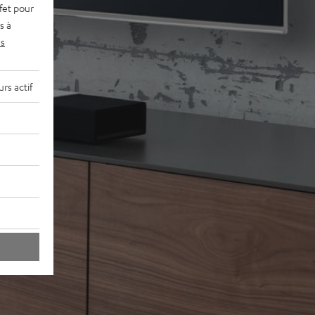
fet pour
s à
s
rs actif