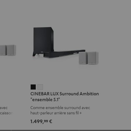
CINEBAR
CINEBAR
CINEBAR LUX Surround Ambition
LUX
LUX
"ensemble 5.1"
Surround
Surround
 avec
Comme ensemble surround avec
Ambition
Ambition
t caisson de
haut-parleur arrière sans fil +
"ensemble
"ensemble
subwoofer
1.499,
€
99
5.1"
5.1"
Noir
Blanc