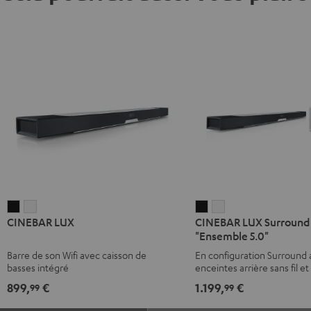
CINEBAR
CINEBAR
CINEBAR
CINEBAR
CINEBAR LUX
CINEBAR LUX Surround
LUX
LUX
LUX
LUX
"Ensemble 5.0"
Noir
Blanc
Surround
Surround
Barre de son Wifi avec caisson de
En configuration Surround
"Ensemble
"Ensemble
basses intégré
enceintes arrière sans fil e
5.0"
5.0"
basses intégré
899,
€
1.199,
€
99
99
Noir
Blanc