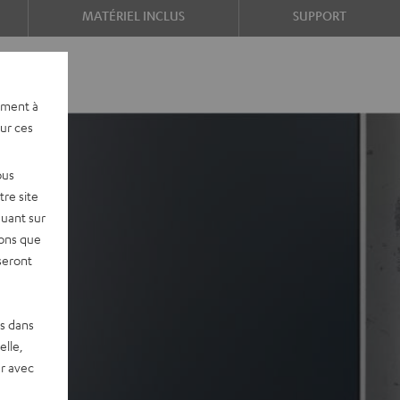
MATÉRIEL INCLUS
SUPPORT
ement à
sur ces
ous
re site
quant sur
vons que
seront
es dans
elle,
r avec