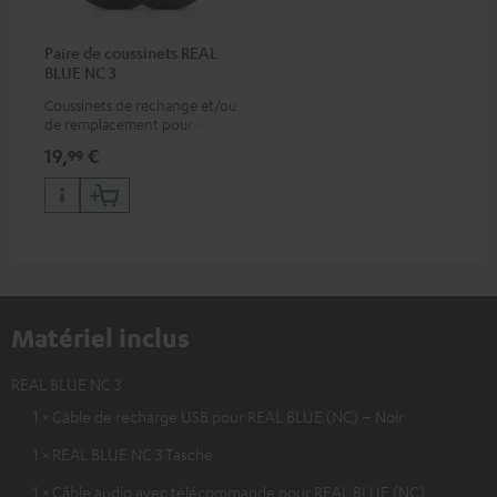
Paire de coussinets REAL
BLUE NC 3
Coussinets de rechange et/ou
de remplacement pour le
REAL BLUE NC 3
19,
€
99
Matériel inclus
REAL BLUE NC 3
1 × Câble de recharge USB pour REAL BLUE (NC) – Noir
1 × REAL BLUE NC 3 Tasche
1 × Câble audio avec télécommande pour REAL BLUE (NC)