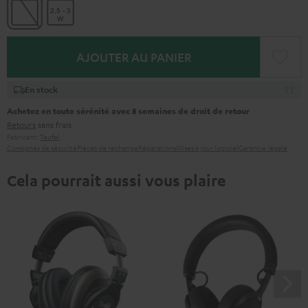
AJOUTER AU PANIER
En stock
Achetez en toute sérénité avec 8 semaines de droit de retour
Retours
sans frais
Fabricant:
Teufel
Consignes de sécurité
Pièces de rechange
Réparations
Mises à jour logiciel
Garantie légale
Cela pourrait aussi vous plaire