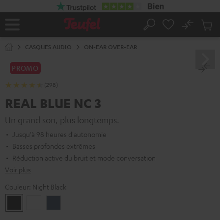
ERS LE
ONTENU
No
Sau
Page
Rechercher
Produi
d’accueil
du
CASQUES AUDIO
ON-EAR OVER-EAR
panier
PROMO
(298)
REAL BLUE NC 3
Un grand son, plus longtemps.
Jusqu'à 98 heures d'autonomie
Basses profondes extrêmes
Réduction active du bruit et mode conversation
Voir plus
Couleur:
Night Black
Night
Pearl
Steel
Black
White
Blue