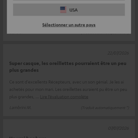
C'est un bon casque, j'aimerais juste pouvoir régler les
USA
paramètres avec encore plus de précision. Pour pouvoir ajuster
séparément les basse
Lire l’évaluation complète
Sélectionner un autre pays
Boris S.
(Traduit automatiquement *)
22/07/2026
Super casque, les oreillettes pourraient être un peu
plus grandes
Ce sont d'excellents Récepteurs, avec un son génial. Je les ai
achetés pour mon mari. Les oreillettes auraient pu être un peu
plus grandes,
Lire l’évaluation complète
Lambrini M.
(Traduit automatiquement *)
07/07/2026