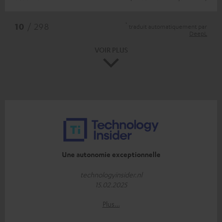
*
10
/ 298
traduit automatiquement par
DeepL
VOIR PLUS
Une autonomie exceptionnelle
technologyinsider.nl
15.02.2025
Plus…