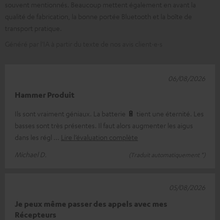
souvent mentionnés. Beaucoup mettent également en avant la
qualité de fabrication, la bonne portée Bluetooth et la boîte de
transport pratique.
Généré par l’IA à partir du texte de nos avis client·e·s
06/08/2026
Hammer Produit
Ils sont vraiment géniaux. La batterie 🔋 tient une éternité. Les
basses sont très présentes. Il faut alors augmenter les aigus
dans les régl
Lire l’évaluation complète
Michael D.
(Traduit automatiquement *)
05/08/2026
Je peux même passer des appels avec mes
Récepteurs