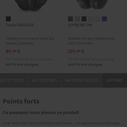
Teufel
SUPREME
SUPREME
SUPREME
SUPREME
SUPREME
SUPREME
Teufel MASSIVE
SUPREME ON
MASSIVE
ON
ON
ON
ON
ON
ON
Noir
Ivy
Moon
Night
Pale
Sand
Space
Casque circum-aural filaire aux
Wireless on-ear headphones
Green
Gray
Black
Gold
White
Blue
basses puissantes.
with HD drivers
89,
€
129,
€
99
99
74,
99
€
Dernier prix le plus bas
99,
99
€
Dernier prix le plus bas
99
99
99,
€
Prix d'origine
149,
€
Prix d'origine
UES ET TESTS
ACCESSOIRES
MATÉRIEL INCLUS
SUPPORT
Points forts
Ce pourquoi nous aimons ce produit
Une réduction de bruit active optimisée, une autonomie prolongée,