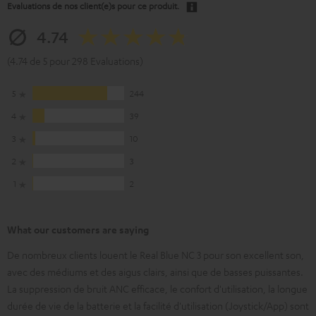
Evaluations de nos client(e)s pour ce produit.
4.74
(4.74 de 5 pour 298 Evaluations)
5
244
4
39
3
10
2
3
1
2
What our customers are saying
De nombreux clients louent le Real Blue NC 3 pour son excellent son,
avec des médiums et des aigus clairs, ainsi que de basses puissantes.
La suppression de bruit ANC efficace, le confort d'utilisation, la longue
durée de vie de la batterie et la facilité d'utilisation (Joystick/App) sont