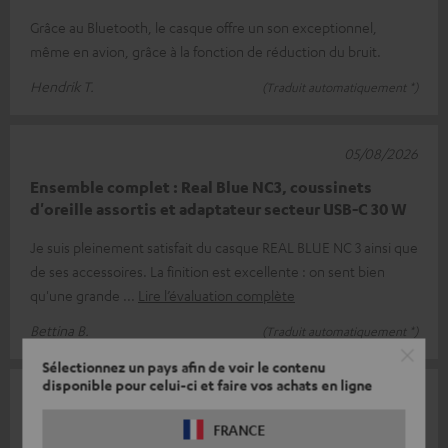
Grâce au Bluetooth, le casque offre un son exceptionnel,
même en avion, grâce à la fonction de réduction du bruit.
Hendrik T.
(Traduit automatiquement *)
05/08/2026
Ensemble complet : Real Blue NC3, coussinets
d'oreille assortis et adaptateur secteur USB-C 30 W
Je suis pleinement satisfait du casque REAL BLUE NC 3 ainsi que
de ses accessoires. La finition est excellente : on sent bien
qu'une grande
Lire l’évaluation complète
Bettina B.
(Traduit automatiquement *)
Sélectionnez un pays afin de voir le contenu
disponible pour celui-ci et faire vos achats en ligne
04/08/2026
FRANCE
Un bon casque audio