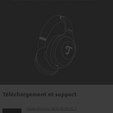
Téléchargement et support
D
Mode d’emploi: REAL BLUE NC 3