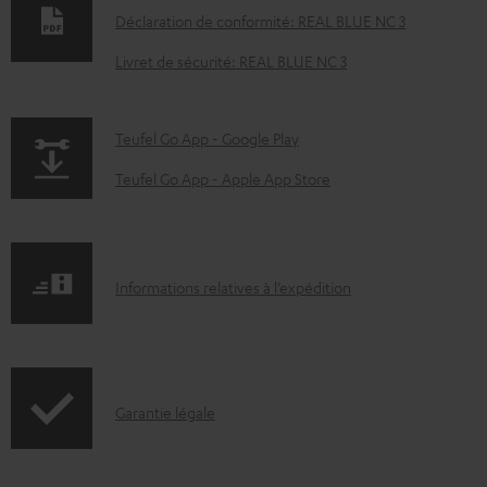
o
Déclaration de conformité: REAL BLUE NC 3
c
Livret de sécurité: REAL BLUE NC 3
u
m
p
Teufel Go App - Google Play
e
a
n
Teufel Go App - Apple App Store
g
t
e
s
.
t
I
Informations relatives à l’expédition
p
é
n
r
l
f
o
é
o
d
c
I
Garantie légale
r
u
h
n
m
c
a
f
a