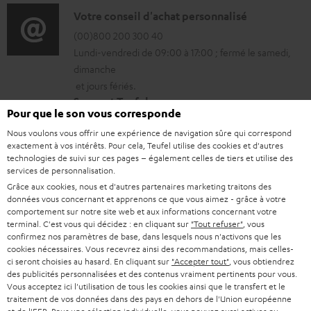
t
r
o
D
Votre conseil d'achat personnalisé
t
.
g
r
é
(00)800 200 300 40
i
s
e
Lundi-vendredi de 09:00 à 17:00 ; fermé le samedi,
m
t
o
u
dimanche
a
a
a
n
et jours fériés.
p
b
t
i
s
Support Teufel
p
l
Pour que le son vous corresponde
i
l
r
Questions fréquemment posées
o
e
Nous voulons vous offrir une expérience de navigation sûre qui correspond
Magasin Teufel
o
s
e
exactement à vos intérêts. Pour cela, Teufel utilise des cookies et d'autres
r
s
Faites l’expérience de nos produits de près et
technologies de suivi sur ces pages – également celles de tiers et utilise des
n
c
l
services de personnalisation.
t
laissez-vous conseiller personnellement dans nos
s
o
a
Grâce aux cookies, nous et d'autres partenaires marketing traitons des
magasins.
.
données vous concernant et apprenons ce que vous aimez - grâce à votre
r
n
t
Vue d’ensemble
comportement sur notre site web et aux informations concernant votre
l
e
t
terminal. C'est vous qui décidez : en cliquant sur
"Tout refuser"
, vous
i
i
confirmez nos paramètres de base, dans lesquels nous n'activons que les
l
a
v
cookies nécessaires. Vous recevrez ainsi des recommandations, mais celles-
n
ci seront choisies au hasard. En cliquant sur
"Accepter tout"
, vous obtiendrez
a
c
e
des publicités personnalisées et des contenus vraiment pertinents pour vous.
k
t
t
Vous acceptez ici l'utilisation de tous les cookies ainsi que le transfert et le
s
s
traitement de vos données dans des pays en dehors de l'Union européenne
i