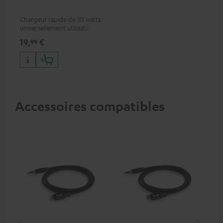
Chargeur rapide de 30 watts
universellement utilisable
pour écouteurs et appareils
19,
€
99
portables, ainsi que pour
iPhones Apple, smartphones
Android, tablettes et
appareils avec port USB-C
Accessoires compatibles