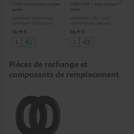
Câble éclairé pour casque
Câble USB-C pour casque
Co
audio
audio
jac
Adaptateur éclairé pour
Adaptateur USB-C pour
Câb
connexion d’un casque audio
connexion de casque audio
uni
avec un câble ou un appareil
ou de câble jack 3,5 mm avec
16,
€
16,
€
12
99
99
audio disposant d’une
un smartphone Android etc.
connexion jack 3,5-mm,
iPhone, iPad, iPod etc.,
certifié MFI 100% compatible
Pièces de rechange et
composants de remplacement