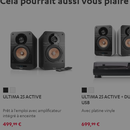
Cela pourrait aussi vous plaire
ULTIMA
ULTIMA
ULTIMA
ULTIMA
ULTIMA 25 ACTIVE
ULTIMA 25 ACTIVE + D
25
25
25
25
USB
ACTIVE
ACTIVE
ACTIVE
ACTIVE
Prêt à l'emploi avec amplificateur
Avec platine vinyle
Night
Pure
+
+
intégré à enceinte
Black
White
DUAL
DUAL
499,
€
699,
€
99
99
DT
DT