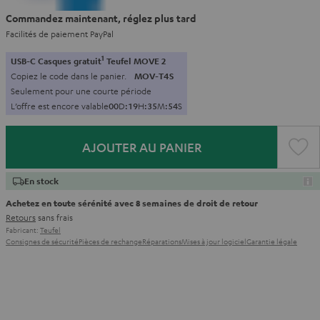
Commandez maintenant, réglez plus tard
Facilités de paiement PayPal
1
USB-C Casques gratuit
Teufel MOVE 2
Copiez le code dans le panier.
MOV-T4S
Seulement pour une courte période
L’offre est encore valable
0
0
D
:
1
9
H
:
3
5
M
:
5
3
S
AJOUTER AU PANIER
En stock
Achetez en toute sérénité avec 8 semaines de droit de retour
Retours
sans frais
Fabricant:
Teufel
Consignes de sécurité
Pièces de rechange
Réparations
Mises à jour logiciel
Garantie légale