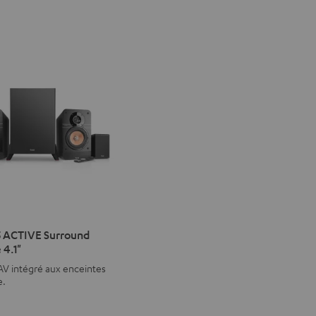
IMA
 ACTIVE Surround
 4.1"
VE
AV intégré aux enceintes
d
ound
e.
le
emble
€