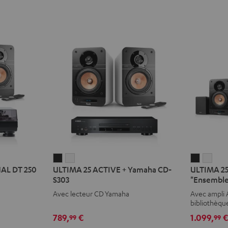
ULTIMA
ULTIMA
ULTIMA
ULT
UAL DT 250
ULTIMA 25 ACTIVE + Yamaha CD-
ULTIMA 25
25
25
25
25
S303
"Ensemble
ACTIVE
ACTIVE
ACTIVE
ACTI
Avec lecteur CD Yamaha
Avec ampli 
+
+
Surroun
Surr
bibliothèqu
Yamaha
Yamaha
"Ensemb
"Ens
789,
€
1.099,
99
99
CD-
CD-
4.1"
4.1"