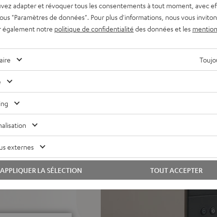
vez adapter et révoquer tous les consentements à tout moment, avec ef
 sous "Paramètres de données". Pour plus d'informations, nous vous inviton
sant avec des basses
r également notre
politique de confidentialité
des données et les
mention
e Spotify, Amazon Music,
aire
Toujou
étaillé, système à 2 voies
vec phase plug pour une
e
 profondes et précises
 de la parole, réglages du son,
ing
de nuit, sortie automatique
alisation
ur tactile, télécommande,
us externes
n USB-C pour PC/Mac
le son surround
APPLIQUER LA SÉLECTION
TOUT ACCEPTER
ne, des pieds en caoutchouc
ur avec l'AC 7500 SM