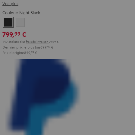
Voir plus
Couleur:
Night Black
Night
Pure
Black
White
799,
€
99
TVA incluse
plus
frais de livraison
29,99 €
Dernier prix le plus bas
699,
99
€
Prix d'origine
849,
99
€