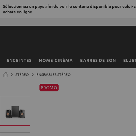
Sélectionnez un pays afin de voir le contenu disponible pour celui-ci
achats en ligne
ERS LE
ONTENU
ENCEINTES
HOME CINÉMA
BARRES DE SON
BLUE
Page
d’accueil
STÉRÉO
ENSEMBLES STÉRÉO
PROMO