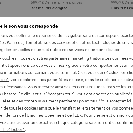
s
689,
99
€
Dernier prix le plus bas
999,
99
€
Derni
S303
S303
Night
Pure
99
99
929,
€
Prix d'origine
1.149,
€
Pri
Night
Pure
Black
Whit
Black
White
REVUES ET TESTS
ACCESSOIRES
e le son vous corresponde
lons vous offrir une expérience de navigation sûre qui correspond exact
êts. Pour cela, Teufel utilise des cookies et d'autres technologies de suivi 
galement celles de tiers et utilise des services de personnalisation.
x cookies, nous et d'autres partenaires marketing traitons des données v
nt et apprenons ce que vous aimez - grâce à votre comportement sur not
x informations concernant votre terminal. C'est vous qui décidez : en cli
user"
, vous confirmez nos paramètres de base, dans lesquels nous n'acti
es prêt à l'emploi. Vous
es nécessaires. Vous recevrez ainsi des recommandations, mais celles-ci 
aisson de basses sans fil est
au hasard. En cliquant sur
"Accepter tout"
, vous obtiendrez des publicités
e l'expérience de vos films.
lisées et des contenus vraiment pertinents pour vous. Vous acceptez ici
tion de tous les cookies ainsi que le transfert et le traitement de vos donné
en dehors de l'Union européenne et de l'EER. Pour une sélection individu
vez aussi activer ou désactiver chaque catégorie séparément et confirme
 la sélection"
.
teur AV intégré et caisson