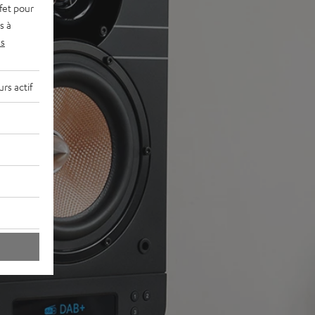
fet pour
s à
s
rs actif