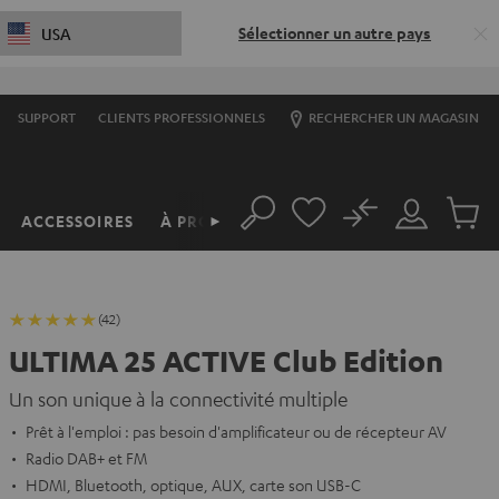
Sélectionner un autre pays
USA
SUPPORT
CLIENTS PROFESSIONNELS
RECHERCHER UN MAGASIN
No
ACCESSOIRES
À PROPOS
►
Rechercher
Mon
Produit
compte
du
panier
(42)
ULTIMA 25 ACTIVE Club Edition
Un son unique à la connectivité multiple
Prêt à l'emploi : pas besoin d'amplificateur ou de récepteur AV
Radio DAB+ et FM
HDMI, Bluetooth, optique, AUX, carte son USB-C