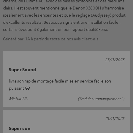
cinéma, de l'Ultima 40, avec des basses profondes et des médiums
clairs. Il est souvent mentionné que le Denon X3800H s'harmonise
idéalement avec les enceintes et que le réglage (Audyssey) produit
d'excellents résultats. Beaucoup signalent une installation facile ;
certains évoquent également un bon rapport qualité-prix.
Généré par l’IA à partir du texte de nos avis client·e·s
25/11/2025
Super Sound
livraison rapide montage facile mise en service facile son
puissant 🤩
Michael R.
(Traduit automatiquement *)
21/11/2025
Super son