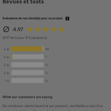
Revues et tests
Evaluations de nos client(e)s pour ce produit.
4.97
(4.97 de 5 pour 31 Evaluations)
5
30
4
1
3
0
2
0
1
0
What our customers are saying
De nombreux clients louent le son puissant, semblable à celui d'un