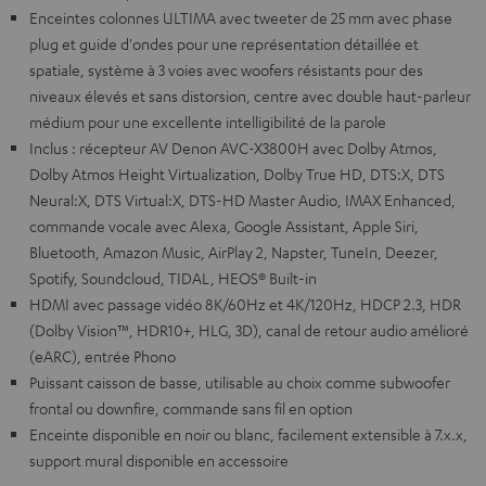
Enceintes colonnes ULTIMA avec tweeter de 25 mm avec phase
plug et guide d'ondes pour une représentation détaillée et
spatiale, système à 3 voies avec woofers résistants pour des
niveaux élevés et sans distorsion, centre avec double haut-parleur
médium pour une excellente intelligibilité de la parole
Inclus : récepteur AV Denon AVC-X3800H avec Dolby Atmos,
Dolby Atmos Height Virtualization, Dolby True HD, DTS:X, DTS
Neural:X, DTS Virtual:X, DTS-HD Master Audio, IMAX Enhanced,
commande vocale avec Alexa, Google Assistant, Apple Siri,
Bluetooth, Amazon Music, AirPlay 2, Napster, TuneIn, Deezer,
Spotify, Soundcloud, TIDAL, HEOS® Built-in
HDMI avec passage vidéo 8K/60Hz et 4K/120Hz, HDCP 2.3, HDR
(Dolby Vision™, HDR10+, HLG, 3D), canal de retour audio amélioré
(eARC), entrée Phono
Puissant caisson de basse, utilisable au choix comme subwoofer
frontal ou downfire, commande sans fil en option
Enceinte disponible en noir ou blanc, facilement extensible à 7.x.x,
support mural disponible en accessoire