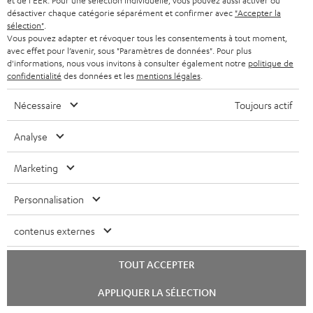
et de l'EER. Pour une sélection individuelle, vous pouvez aussi activer ou
Je suis passé d'un Z5500 à ce home cinéma et c'est le jour et la
désactiver chaque catégorie séparément et confirmer avec
"Accepter la
nuit. La qualité est indéniable, le son est vraiment excellent et
sélection"
.
Vous pouvez adapter et révoquer tous les consentements à tout moment,
la mise e
Lire l’évaluation complète
avec effet pour l’avenir, sous "Paramètres de données". Pour plus
d'informations, nous vous invitons à consulter également notre
politique de
Valérian L.
confidentialité
des données et les
mentions légales
.
Nécessaire
Toujours actif
13/02/2025
Haut de page
Analyse
Je suis ravi, de la commande à la livraison jusqu'à l'ensemble
Marketing
complet en tant que système sonore. Un super son et une
utilisation simple av
Lire l’évaluation complète
Personnalisation
Jens B.
(Traduit automatiquement *)
contenus externes
TOUT ACCEPTER
11/02/2025
Lancer
Tout correspond
APPLIQUER LA SÉLECTION
le
chat