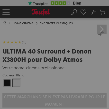
ERS LE
ONTENU
No
Sau
Page
Rechercher
Produi
d’accueil
du
HOME CINÉMA
ENCEINTES CLASSIQUES
panier
(31)
ULTIMA 40 Surround + Denon
X3800H pour Dolby Atmos
Votre home-cinéma professionnel
Couleur:
Blanc
Noir
Blanc
CETTE MARCHANDISE N’EST PAS LIVRABLE POUR LE
MOMENT