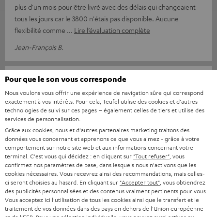
plus d'un mois pour être livré avec des délais qui changeaient
tous les jours car le 3800 n'étais pas disponible. Aucune
flexibilité comme
Lire l’évaluation complète
Jean-François B.
Pour que le son vous corresponde
02/04/2025
Nous voulons vous offrir une expérience de navigation sûre qui correspond
Excellent produit à un bon prix
exactement à vos intérêts. Pour cela, Teufel utilise des cookies et d'autres
technologies de suivi sur ces pages – également celles de tiers et utilise des
Le denon x3800h seul est à €1750 ailleurs et pour environ
services de personnalisation.
€2000 vous avez maintenant tout. C'est un très bon prix pour
Grâce aux cookies, nous et d'autres partenaires marketing traitons des
un excellent produit
Lire l’évaluation complète
données vous concernant et apprenons ce que vous aimez - grâce à votre
comportement sur notre site web et aux informations concernant votre
Dirk O.
(Traduit automatiquement *)
terminal. C'est vous qui décidez : en cliquant sur
"Tout refuser"
, vous
confirmez nos paramètres de base, dans lesquels nous n'activons que les
cookies nécessaires. Vous recevrez ainsi des recommandations, mais celles-
ci seront choisies au hasard. En cliquant sur
"Accepter tout"
, vous obtiendrez
11/03/2025
des publicités personnalisées et des contenus vraiment pertinents pour vous.
Vous acceptez ici l'utilisation de tous les cookies ainsi que le transfert et le
Un son extraordinaire
traitement de vos données dans des pays en dehors de l'Union européenne