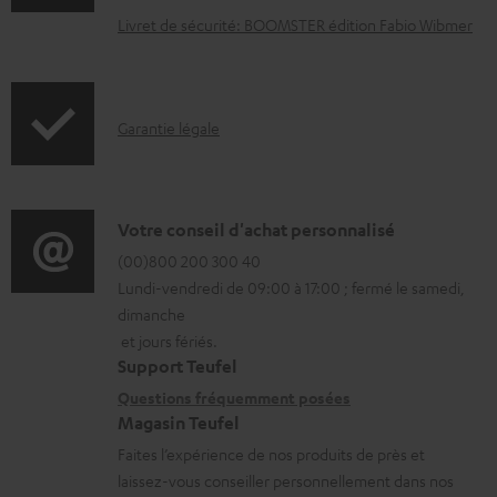
u
Livret de sécurité: BOOMSTER édition Fabio Wibmer
m
e
n
I
Garantie légale
t
n
s
f
t
o
D
Votre conseil d'achat personnalisé
é
r
é
(00)800 200 300 40
l
Lundi-vendredi de 09:00 à 17:00 ; fermé le samedi,
m
t
é
dimanche
a
a
et jours fériés.
c
t
i
Support Teufel
h
i
l
Questions fréquemment posées
a
Magasin Teufel
o
s
r
Faites l’expérience de nos produits de près et
n
c
g
laissez-vous conseiller personnellement dans nos
s