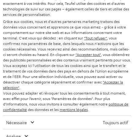
l
Boutiques en ligne Teufel
exactement à vos intérêts. Pour cela, Teufel utilise des cookies et d'autres
BARRES DE SON
technologies de suivi sur ces pages – également celles de tiers et utilise des
a
CARRIÈRE
services de personnalisation.
ALLEMAGNE
n
Grâce aux cookies, nous et d'autres partenaires marketing traitons des
STEREO
PRESSE
données vous concernant et apprenons ce que vous aimez - grâce à votre
e
AUTRICHE
comportement sur notre site web et aux informations concernant votre
SMART HOME
w
terminal. C'est vous qui décidez : en cliquant sur
"Tout refuser"
, vous
B2B
confirmez nos paramètres de base, dans lesquels nous n'activons que les
s
SUISSE
cookies nécessaires. Vous recevrez ainsi des recommandations, mais celles-
BLUETOOTH
BLOG
ci seront choisies au hasard. En cliquant sur
"Accepter tout"
, vous obtiendrez
l
des publicités personnalisées et des contenus vraiment pertinents pour vous.
CASQUES AUDIO
e
Vous acceptez ici l'utilisation de tous les cookies ainsi que le transfert et le
PAYS-BAS
NEWSLETTER
traitement de vos données dans des pays en dehors de l'Union européenne
t
CASQUES BLUETOOTH AUDIO
et de l'EER. Pour une sélection individuelle, vous pouvez aussi activer ou
MAGASINS
désactiver chaque catégorie séparément et confirmer avec
"Accepter la
BELGIQUE
t
sélection"
.
SYSTEMES COMPLETS
e
AVANTAGES D’ACHAT
Vous pouvez adapter et révoquer tous les consentements à tout moment,
avec effet pour l’avenir, sous "Paramètres de données". Pour plus
FRANCE
r
ENCEINTES
d'informations, nous vous invitons à consulter également notre
politique de
L’HISTOIRE DE TEUFEL
confidentialité
des données et les
mentions légales
.
POLOGNE
ULTIMA
MANAGEMENT
Nécessaire
Toujours actif
ÉCOUTEURS INTRA-AURICULAIRES
ESPAGNE
DEVELOPPEMENT DURABLE
Analyse