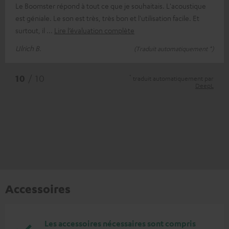
Le Boomster répond à tout ce que je souhaitais. L'acoustique
est géniale. Le son est très, très bon et l'utilisation facile. Et
surtout, il
Lire l’évaluation complète
Ulrich B.
(Traduit automatiquement *)
*
10
/ 10
traduit automatiquement par
DeepL
Accessoires
Les accessoires nécessaires sont compris