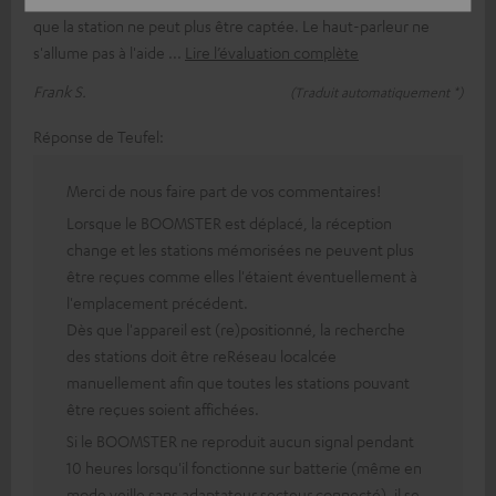
que la station ne peut plus être captée. Le haut-parleur ne
s'allume pas à l'aide
Lire l’évaluation complète
Frank S.
(Traduit automatiquement *)
Réponse de Teufel:
Merci de nous faire part de vos commentaires!
Lorsque le BOOMSTER est déplacé, la réception
change et les stations mémorisées ne peuvent plus
être reçues comme elles l'étaient éventuellement à
l'emplacement précédent.
Dès que l'appareil est (re)positionné, la recherche
des stations doit être reRéseau localcée
manuellement afin que toutes les stations pouvant
être reçues soient affichées.
Si le BOOMSTER ne reproduit aucun signal pendant
10 heures lorsqu'il fonctionne sur batterie (même en
mode veille sans adaptateur secteur connecté), il se