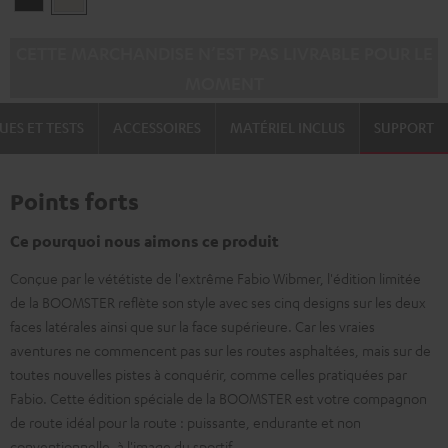
Black
White
CETTE MARCHANDISE N’EST PAS LIVRABLE POUR LE
MOMENT
UES ET TESTS
ACCESSOIRES
MATÉRIEL INCLUS
SUPPORT
Points forts
Ce pourquoi nous aimons ce produit
Conçue par le vététiste de l'extrême Fabio Wibmer, l'édition limitée
de la BOOMSTER reflète son style avec ses cinq designs sur les deux
faces latérales ainsi que sur la face supérieure. Car les vraies
aventures ne commencent pas sur les routes asphaltées, mais sur de
toutes nouvelles pistes à conquérir, comme celles pratiquées par
Fabio. Cette édition spéciale de la BOOMSTER est votre compagnon
de route idéal pour la route : puissante, endurante et non
conventionnelle, à l'image du sportif.