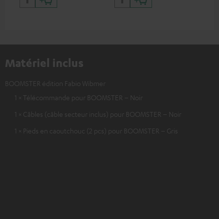
iPhone, iPad, iPod etc.,
iPh
certifié MFI 100% compatible
cer
Matériel inclus
BOOMSTER édition Fabio Wibmer
1 × Télécommande pour BOOMSTER – Noir
1 × Câbles (câble secteur inclus) pour BOOMSTER – Noir
1 × Pieds en caoutchouc (2 pcs) pour BOOMSTER – Gris