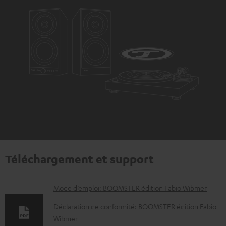
Téléchargement et support
D
Mode d’emploi: BOOMSTER édition Fabio Wibmer
o
Déclaration de conformité: BOOMSTER édition Fabio
c
Wibmer