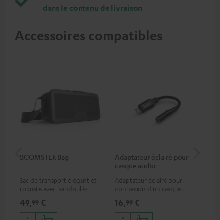
dans le contenu de livraison
Accessoires compatibles
BOOMSTER Bag
Adaptateur éclairé pour
Câb
casque audio
au
Sac de transport élégant et
Adaptateur éclairé pour
Ada
robuste avec bandoulière
connexion d’un casque audio
con
pour la BOOMSTER 4 et les
avec un câble ou un appareil
ave
49,
€
16,
€
16
99
99
éditions spéciales
audio disposant d’une
aud
BOOMSTER.
connexion jack 3,5-mm,
con