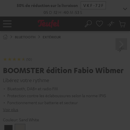
ERS LE
50% de réduction 
ONTENU
05
No
Sau
Page
Rechercher
Produi
d’accueil
du
BLUETOOTH
EXTÉRIEUR
panier
(10)
BOOMSTER édition Fabio Wibmer
Libérez votre rythme
Bluetooth, DAB+ et radio FM
Protection contre les éclaboussures selon la norme IPX5
Fonctionnement sur batterie et secteur
Voir plus
Couleur:
Sand White
Night
Sand