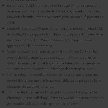
Système stéréo 2.1 fermé avec technologie Dynamore pour une
large scène sonore, composé de 2 tweeters, 2 médiums et d'un
subwoofer frontfire intégré au centre pour un son hi-fi puissant et
précis
Bluetooth 5 avec apt-X® pour streaming de musique en qualité CD
via Spotify & Co., supporte le multipoint (couplage d'un deuxième
smartphone) et le True Wireless Stereo (couplage de deux
appareils pour le mode stéréo)
Reçoit les stations de radio via la radio numérique DAB+ et FM,
avec recherche automatique des stations et trois touches de
station librement attribuables, antenne télescopique orientable
pour une réception optimale, affichage des stations à l'écran
Châssis robuste et certifié IPX5 contre les aspersions, transport
confortable grâce aux matériaux maniables et au poids équilibré,
idéal pour un usage en extérieur
Commandes intuitives via boutons haptiques, télécommande
infrarouge, écran d’affichage, entrées AUX pour lecteurs et câbles
jack, entrée USB pour recharge de smartphones