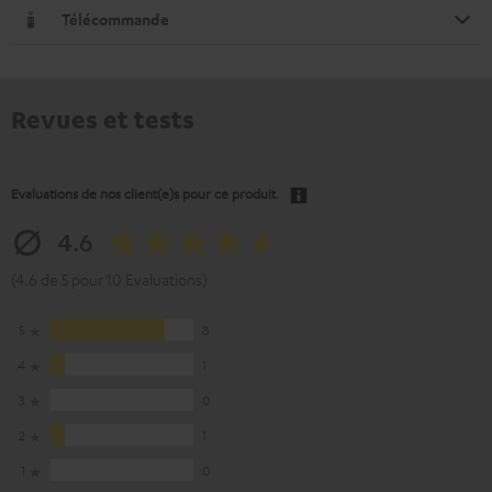
Télécommande
Revues et tests
Evaluations de nos client(e)s pour ce produit.
4.6
(4.6 de 5 pour 10 Evaluations)
5
8
4
1
3
0
2
1
1
0