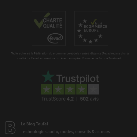
r
a
n
t
i
e
Teufel adhère à la Fédération du e-commerce et de la vente à distance (Fevad) et à sa charte
qualité. La Fevad est membre du réseau européen Ecommerce Europe Trustmark.
Le Blog Teufel
Technologies audio, modes, conseils & astuces