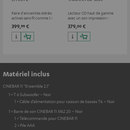
DP
Paire d'enceintes stéréo
Lecteur CD haut de gamme
Lec
actives sans fil comme kit
avec un son impressionnant
ave
d'extension d'enceintes
et une finition de qualité
HDR
399,
€
379,
€
17
99
00
arrière pour les systèmes
qua
Teufel appropriés
des
Matériel inclus
CINEBAR 11 "Ensemble 2.1"
1 × T 6 Subwoofer – Noir
1 × Câble d’alimentation pour caisson de basses T6 – Noir
1 × Barre de son CINEBAR 11 Mk2 20 – Noir
1 × Télécommande pour CINEBAR 11
2 × Pile AAA