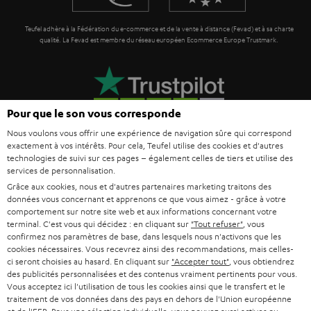
e
Teufel adhère à la Fédération du e-commerce et de la vente à distance (Fevad) et à sa charte
qualité. La Fevad est membre du réseau européen Ecommerce Europe Trustmark.
Pour que le son vous corresponde
Nous voulons vous offrir une expérience de navigation sûre qui correspond
exactement à vos intérêts. Pour cela, Teufel utilise des cookies et d'autres
technologies de suivi sur ces pages – également celles de tiers et utilise des
services de personnalisation.
Grâce aux cookies, nous et d'autres partenaires marketing traitons des
Le Blog Teufel
données vous concernant et apprenons ce que vous aimez - grâce à votre
Technologies audio, modes, conseils & astuces
comportement sur notre site web et aux informations concernant votre
terminal. C'est vous qui décidez : en cliquant sur
"Tout refuser"
, vous
confirmez nos paramètres de base, dans lesquels nous n'activons que les
Teufel Support
cookies nécessaires. Vous recevrez ainsi des recommandations, mais celles-
Questions fréquemment posées
ci seront choisies au hasard. En cliquant sur
"Accepter tout"
, vous obtiendrez
des publicités personnalisées et des contenus vraiment pertinents pour vous.
CONTACT
Vous acceptez ici l'utilisation de tous les cookies ainsi que le transfert et le
RETOURS
traitement de vos données dans des pays en dehors de l'Union européenne
TRACKING