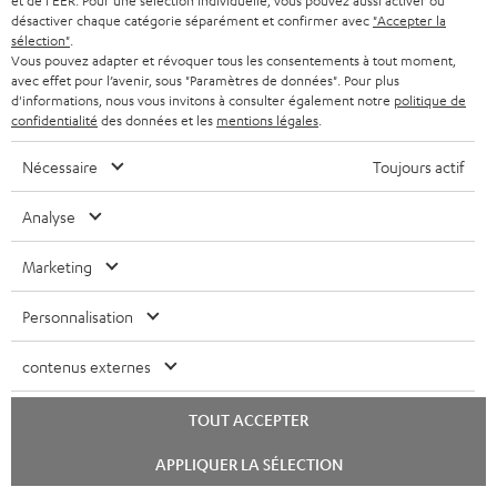
et de l'EER. Pour une sélection individuelle, vous pouvez aussi activer ou
désactiver chaque catégorie séparément et confirmer avec
"Accepter la
sélection"
.
Localisateur de magasins
Vous pouvez adapter et révoquer tous les consentements à tout moment,
avec effet pour l’avenir, sous "Paramètres de données". Pour plus
Découvrez nos produits de près et venez au magasin pour
d'informations, nous vous invitons à consulter également notre
politique de
des conseils personnalisés.
confidentialité
des données et les
mentions légales
.
Nécessaire
Toujours actif
Analyse
JUSQU'À -
45 €
Marketing
Personnalisation
I
Choisissez votre bon d'achat !
contenus externes
Inscrivez-vous à la newsletter et recevez jusqu'à
n
45 € de remise.
s
TOUT ACCEPTER
c
Lancer
APPLIQUER LA SÉLECTION
le
S'ABO
EMAIL
r
chat