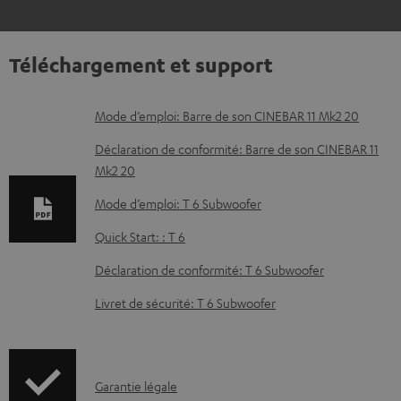
Téléchargement et support
D
Mode d’emploi: Barre de son CINEBAR 11 Mk2 20
o
Déclaration de conformité: Barre de son CINEBAR 11
c
Mk2 20
u
Mode d’emploi: T 6 Subwoofer
m
Quick Start: : T 6
e
Déclaration de conformité: T 6 Subwoofer
n
t
Livret de sécurité: T 6 Subwoofer
s
t
é
I
Garantie légale