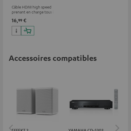
Câble HDMI high speed
prenant en charge tous les
formats 2.0 comme 4K
16,
€
99
50/60p et 4K 3D
Accessoires compatibles
EFFEKT 2
YAMAHA CD-S303
Pan