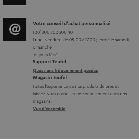
l
n
é
f
c
o
D
Votre conseil d'achat personnalisé
h
r
é
(00)800 200 300 40
Lundi-vendredi de 09:00 à 17:00 ; fermé le samedi,
a
m
t
dimanche
r
a
a
et jours fériés.
g
t
i
Support Teufel
e
i
l
Questions fréquemment posées
a
Magasin Teufel
o
s
Faites l’expérience de nos produits de près et
b
n
c
laissez-vous conseiller personnellement dans nos
l
s
o
magasins.
e
r
n
Vue d’ensemble
s
e
t
l
a
a
c