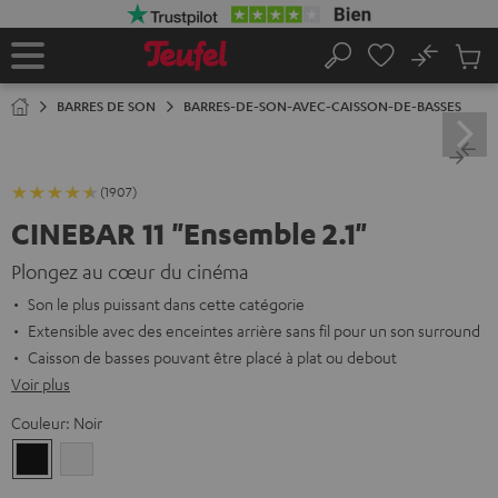
ERS LE
ONTENU
No
Sau
Page
Rechercher
Produi
d’accueil
du
BARRES DE SON
BARRES-DE-SON-AVEC-CAISSON-DE-BASSES
panier
(1907)
CINEBAR 11 "Ensemble 2.1"
Plongez au cœur du cinéma
Son le plus puissant dans cette catégorie
Extensible avec des enceintes arrière sans fil pour un son surround
Caisson de basses pouvant être placé à plat ou debout
Voir plus
Couleur:
Noir
Noir
Blanc