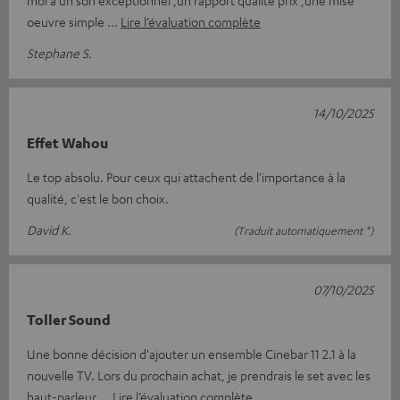
moi a un son exceptionnel ,un rapport qualité prix ,une mise
oeuvre simple
Lire l’évaluation complète
Stephane S.
14/10/2025
Effet Wahou
Le top absolu. Pour ceux qui attachent de l'importance à la
qualité, c'est le bon choix.
David K.
(Traduit automatiquement *)
07/10/2025
Toller Sound
Une bonne décision d'ajouter un ensemble Cinebar 11 2.1 à la
nouvelle TV. Lors du prochain achat, je prendrais le set avec les
haut-parleur
Lire l’évaluation complète