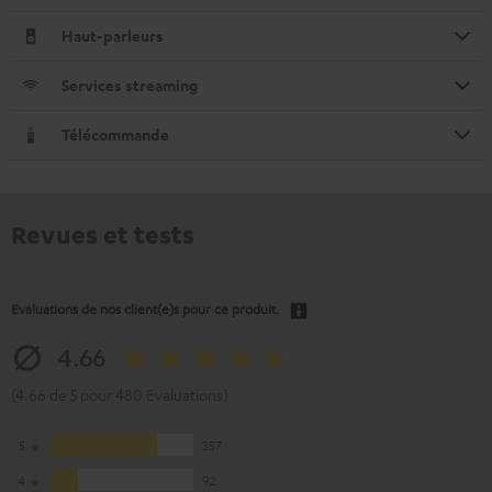
Haut-parleurs
Services streaming
Télécommande
Revues et tests
Evaluations de nos client(e)s pour ce produit.
4.66
(4.66 de 5 pour 480 Evaluations)
5
357
4
92