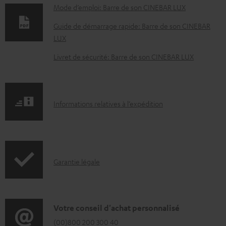
o
Mode d’emploi: Barre de son CINEBAR LUX
c
Guide de démarrage rapide: Barre de son CINEBAR
u
LUX
m
Livret de sécurité: Barre de son CINEBAR LUX
e
n
t
I
Informations relatives à l’expédition
s
n
t
f
é
o
l
I
Garantie légale
r
é
n
m
c
f
a
h
o
D
Votre conseil d'achat personnalisé
t
a
r
é
(00)800 200 300 40
i