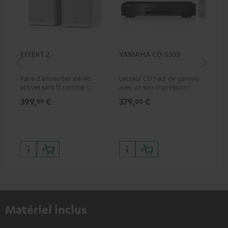
EFFEKT 2
YAMAHA CD-S303
Pan
DP
Paire d'enceintes stéréo
Lecteur CD haut de gamme
Lec
actives sans fil comme kit
avec un son impressionnant
ave
d'extension d'enceintes
et une finition de qualité
HDR
399,
€
379,
€
17
99
00
arrière pour les systèmes
qua
Teufel appropriés
des
Matériel inclus