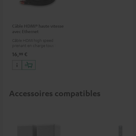
Câble HDMI® haute vitesse
avec Ethernet
Câble HDMI high speed
prenant en charge tous les
formats 2.0 comme 4K
16,
€
99
50/60p et 4K 3D
Accessoires compatibles