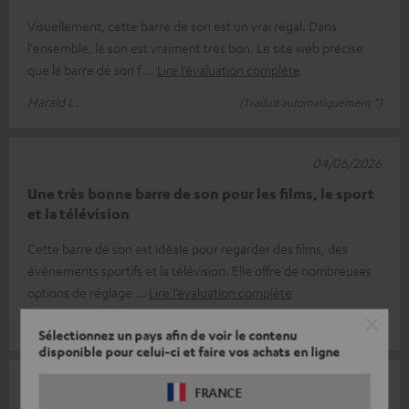
Visuellement, cette barre de son est un vrai régal. Dans
l'ensemble, le son est vraiment très bon. Le site web précise
que la barre de son f
Lire l’évaluation complète
Harald L.
(Traduit automatiquement *)
04/06/2026
Une très bonne barre de son pour les films, le sport
et la télévision
Cette barre de son est idéale pour regarder des films, des
événements sportifs et la télévision. Elle offre de nombreuses
options de réglage
Lire l’évaluation complète
Darius B.
(Traduit automatiquement *)
Sélectionnez un pays afin de voir le contenu
disponible pour celui-ci et faire vos achats en ligne
17/05/2026
FRANCE