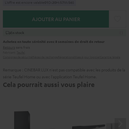
L’offre est encore valable
0
1
D
:
2
0
H
:
5
7
M
:
5
5
S
AJOUTER AU PANIER
En stock
Achetez en toute sérénité avec 8 semaines de droit de retour
Retours
sans frais
Fabricant:
Teufel
Consignes de sécurité
Pièces de rechange
Réparations
Mises à jour logiciel
Garantie légale
Remarque : CINEBAR LUX n'est pas compatible avec les produits de la
série Teufel Home ou avec l'application Teufel Home.
Cela pourrait aussi vous plaire