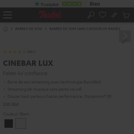
ERS LE
ONTENU
No
Sau
Page
Rechercher
Produi
d’accueil
du
BARRES DE SON
BARRES DE SON SANS CAISSON DE BASSES
panier
(480)
CINEBAR LUX
Faites-lui confiance
Barre de son streaming avec technologie Raumfeld
Streaming de musique sans perte via wifi
Douze haut-parleurs haute performance, Dynamore® 3D
Voir plus
Couleur:
Blanc
Noir
Blanc