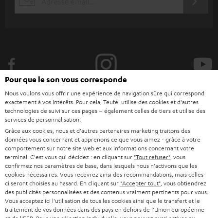
S'ABO
EMAIL
r
WIDGET
i
v
e
z
Pour que le son vous corresponde
-
Nous voulons vous offrir une expérience de navigation sûre qui correspond
v
exactement à vos intérêts. Pour cela, Teufel utilise des cookies et d'autres
o
technologies de suivi sur ces pages – également celles de tiers et utilise des
Catégories
services de personnalisation.
u
Grâce aux cookies, nous et d'autres partenaires marketing traitons des
HOME CINEMA
s
données vous concernant et apprenons ce que vous aimez - grâce à votre
Société
comportement sur notre site web et aux informations concernant votre
à
terminal. C'est vous qui décidez : en cliquant sur
"Tout refuser"
, vous
SYSTEMES COMPLETS HOME CINEMA
SUPPORT
confirmez nos paramètres de base, dans lesquels nous n'activons que les
l
Boutiques en ligne Teufel
cookies nécessaires. Vous recevrez ainsi des recommandations, mais celles-
BARRES DE SON
a
ci seront choisies au hasard. En cliquant sur
"Accepter tout"
, vous obtiendrez
CARRIÈRE
ALLEMAGNE
des publicités personnalisées et des contenus vraiment pertinents pour vous.
n
Vous acceptez ici l'utilisation de tous les cookies ainsi que le transfert et le
STEREO
PRESSE
traitement de vos données dans des pays en dehors de l'Union européenne
e
AUTRICHE