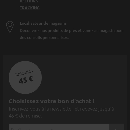
RETOURS
TRACKING
Localisateur de magasins
Découvrez nos produits de près et venez au magasin pour
des conseils personnalisés.
JUSQU'À -
45 €
I
Choisissez votre bon d'achat !
Inscrivez-vous à la newsletter et recevez jusqu'à
n
45 € de remise.
s
c