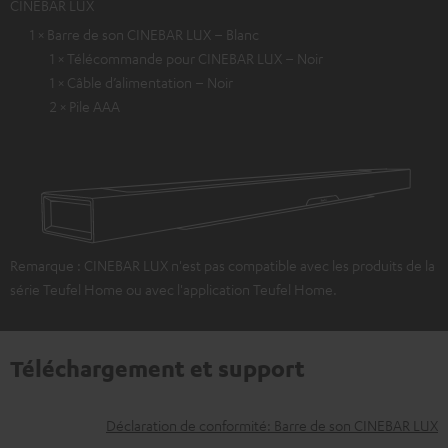
CINEBAR LUX
1 × Barre de son CINEBAR LUX – Blanc
1 × Télécommande pour CINEBAR LUX – Noir
1 × Câble d’alimentation – Noir
2 × Pile AAA
Remarque : CINEBAR LUX n'est pas compatible avec les produits de la
série Teufel Home ou avec l'application Teufel Home.
Téléchargement et support
D
Déclaration de conformité: Barre de son CINEBAR LUX