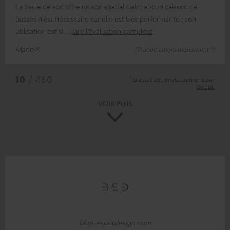
La barre de son offre un son spatial clair ; aucun caisson de
basses n'est nécessaire car elle est très performante ; son
utilisation est si
Lire l’évaluation complète
Mario P.
(Traduit automatiquement *)
*
10
/ 480
traduit automatiquement par
DeepL
VOIR PLUS
blog-espritdesign.com