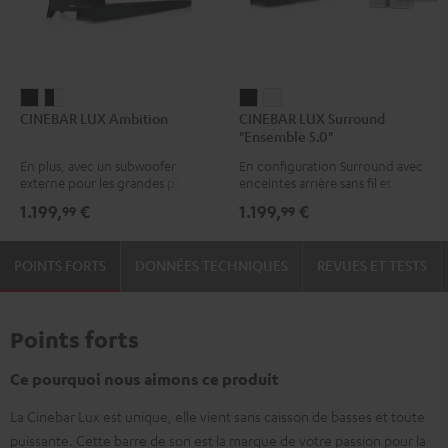
CINEBAR
CINEBAR
CINEBAR
CINEBAR
CINEBAR LUX Ambition
CINEBAR LUX Surround
LUX
LUX
LUX
LUX
"Ensemble 5.0"
Ambition
Ambition
Surround
Surround
En plus, avec un subwoofer
En configuration Surround avec
Noir
Noir
"Ensemble
"Ensemble
externe pour les grandes pièces
enceintes arrière sans fil et
/
5.0"
5.0"
caisson de basses intégré
1.199,
€
1.199,
€
99
99
Blanc
Noir
Blanc
POINTS FORTS
DONNÉES TECHNIQUES
REVUES ET TESTS
Points forts
Ce pourquoi nous aimons ce produit
La Cinebar Lux est unique, elle vient sans caisson de basses et toute
puissante. Cette barre de son est la marque de votre passion pour la