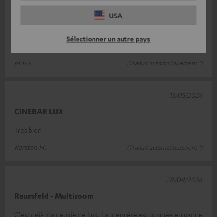
Exactement comme je l'imaginais
USA
Cette barre de son correspond exactement à ce que
j'imaginais, car elle s'intègre parfaitement au design de mon
Sélectionner un autre pays
mobilier. La technologie int
Lire l’évaluation complète
jens s.
(Traduit automatiquement *)
13/05/2026
CINEBAR LUX
Très bien
Karsten H.
(Traduit automatiquement *)
28/04/2026
Raumfeld - Multiroom
C'est déjà ma deuxième Lux. La première est tombée en panne