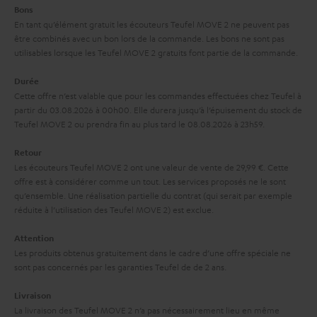
’
Bons
s
e
En tant qu’élément gratuit les écouteurs Teufel MOVE 2 ne peuvent pas
à
être combinés avec un bon lors de la commande. Les bons ne sont pas
x
utilisables lorsque les Teufel MOVE 2 gratuits font partie de la commande.
l
p
a
Durée
é
Cette offre n’est valable que pour les commandes effectuées chez Teufel à
g
d
partir du 03.08.2026 à 00h00. Elle durera jusqu’à l’épuisement du stock de
a
Teufel MOVE 2 ou prendra fin au plus tard le 08.08.2026 à 23h59.
i
r
t
Retour
a
i
Les écouteurs Teufel MOVE 2 ont une valeur de vente de 29,99 €. Cette
offre est à considérer comme un tout. Les services proposés ne le sont
n
o
qu’ensemble. Une réalisation partielle du contrat (qui serait par exemple
t
n
réduite à l’utilisation des Teufel MOVE 2) est exclue.
i
Attention
e
Les produits obtenus gratuitement dans le cadre d’une offre spéciale ne
sont pas concernés par les garanties Teufel de de 2 ans.
Livraison
La livraison des Teufel MOVE 2 n’a pas nécessairement lieu en même