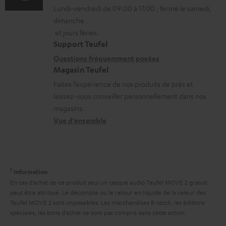
r
Lundi-vendredi de 09:00 à 17:00 ; fermé le samedi,
m
t
o
g
dimanche
a
a
n
et jours fériés.
e
t
i
s
Support Teufel
a
i
l
r
Questions fréquemment posées
b
Magasin Teufel
o
s
e
l
Faites l’expérience de nos produits de près et
n
c
l
e
laissez-vous conseiller personnellement dans nos
s
o
a
magasins.
s
r
n
t
Vue d’ensemble
e
t
i
l
a
v
a
c
e
1
Information
t
t
s
En cas d’achat de ce produit seul un casque audio Teufel MOVE 2 gratuit
i
peut être attribué. Le décompte ou le retour en liquide de la valeur des
à
Teufel MOVE 2 sont impossibles. Les marchandises B-stock, les éditions
v
l
spéciales, les bons d’achat ne sont pas compris dans cette action.
e