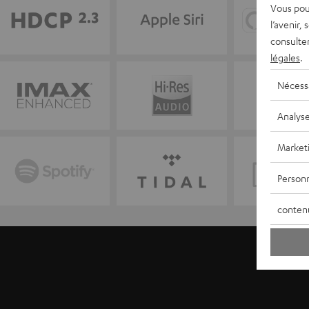
Vous pou
l’avenir,
consulte
légales
.
Nécess
Analys
Market
Personn
conten