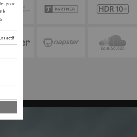
fet pour
s à
s
rs actif