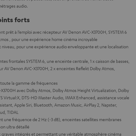
métrages audio.
ints forts
ent prêt à l’emploi avec récepteur AV Denon AVC-X3700H, SYSTEM 6
Atmos , pour une expérience home cinéma incroyable
ut niveau, pour une expérience audio enveloppante et une localisation
ntes frontales SYSTEM 6, une enceinte centrale, 1 x caisson de basses,
pteur AV Denon AVC-X3700H, 2 x enceintes Reflekt Dolby Atmos,
r toute la gamme de fréquences
-X3700H avec Dolby Atmos, Dolby Atmos Height Virtualization, Dolby
S Virtual:X, DTS-HD Master Audio, IMAX Enhanced, assistance vocale
istant, Apple Siri, Bluetooth, Amazon Music, AirPlay 2, Napster,
oud, TIDAL
nt une fréquence de 2 Hz (-3 dB), enceintes satellites membranes
on ultra détaillé
ec graves intégrés et permettant une véritable atmosphère cinéma