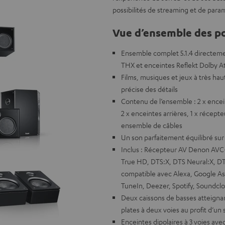
possibilités de streaming et de para
Vue d’ensemble des po
Ensemble complet 5.1.4 directem
THX et enceintes Reflekt Dolby 
Films, musiques et jeux à très ha
précise des détails
Contenu de l’ensemble : 2 x encei
2 x enceintes arrières, 1 x réce
ensemble de câbles
Un son parfaitement équilibré su
Inclus : Récepteur AV Denon AVC
True HD, DTS:X, DTS Neural:X, DT
compatible avec Alexa, Google Ass
TuneIn, Deezer, Spotify, Soundcl
Deux caissons de basses atteigna
plates à deux voies au profit d’un s
Enceintes dipolaires à 3 voies av