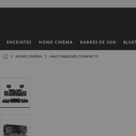
ERS LE
ONTENU
ENCEINTES
HOME CINÉMA
BARRES DE SON
BLUE
Page
d’accueil
HOME CINÉMA
HAUT PARLEURS COMPACTS