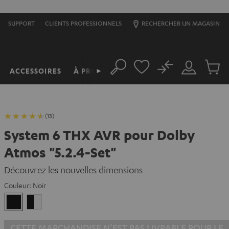
SUPPORT
CLIENTS PROFESSIONNELS
RECHERCHER UN MAGASIN
No
ACCESSOIRES
À PROPOS
►
Rechercher
Mon
Produit
compte
du
panier
(13)
System 6 THX AVR pour Dolby
Atmos "5.2.4-Set"
Découvrez les nouvelles dimensions
Couleur:
Noir
Noir
Noir
/
Blanc
CETTE MARCHANDISE N’EST PAS LIVRABLE POUR LE