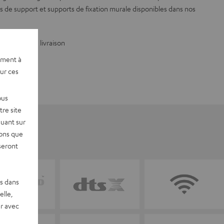
ds de support et supports de fixation murale disponibles dans nos
 contenu de livraison
ement à
sur ces
ous
re site
quant sur
vons que
seront
es dans
elle,
r avec