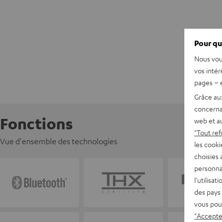
Pour qu
Nous vou
vos intér
pages – é
Grâce au
concerna
Fonctions
web et au
"Tout ref
Vue d'ensemble des technologies
les cooki
choisies 
personna
l'utilisa
des pays 
vous pou
"Accepter