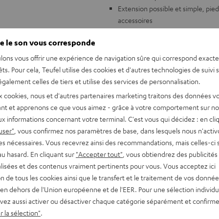
Extension possible et simple, pie
accessoires
Pieds de support non compris dans le
e le son vous corresponde
lons vous offrir une expérience de navigation sûre qui correspond exact
êts. Pour cela, Teufel utilise des cookies et d'autres technologies de suivi 
galement celles de tiers et utilise des services de personnalisation.
x cookies, nous et d'autres partenaires marketing traitons des données v
nt et apprenons ce que vous aimez - grâce à votre comportement sur not
x informations concernant votre terminal. C'est vous qui décidez : en cli
user"
, vous confirmez nos paramètres de base, dans lesquels nous n'acti
es nécessaires. Vous recevrez ainsi des recommandations, mais celles-ci 
au hasard. En cliquant sur
"Accepter tout"
, vous obtiendrez des publicités
lisées et des contenus vraiment pertinents pour vous. Vous acceptez ici
tion de tous les cookies ainsi que le transfert et le traitement de vos donné
en dehors de l'Union européenne et de l'EER. Pour une sélection individu
vez aussi activer ou désactiver chaque catégorie séparément et confirme
 la sélection"
.