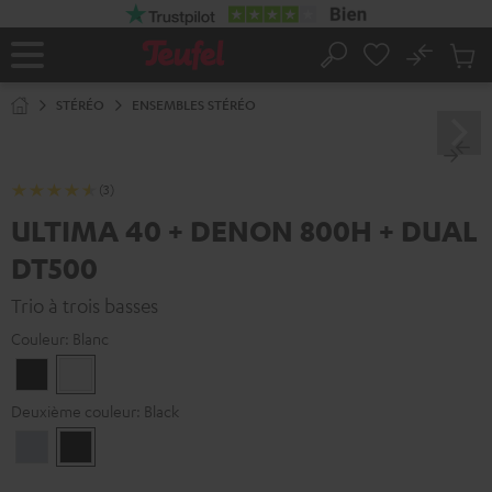
ERS LE
ONTENU
No
Sau
Page
Rechercher
Produi
d’accueil
du
STÉRÉO
ENSEMBLES STÉRÉO
panier
(3)
ULTIMA 40 + DENON 800H + DUAL
DT500
Trio à trois basses
Couleur:
Blanc
Noir
Blanc
Deuxième couleur:
Black
Premium
Black
Silber