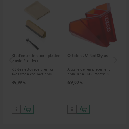
Kit d'entretien pour platine
Ortofon 2M Red Stylus
Or
vinyle Pro-Ject
To
Kit de nettoyage premium
Aiguille de remplacement
Cel
exclusif de Pro-Ject pour
pour la cellule Ortofon 2M
mob
disques vinyles et platines,
Red
off
39,
€
69,
€
99
99
00
disponible uniquement sur le
dyn
site de Teufel
cha