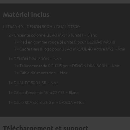
Matériel inclus
ULTIMA 40 + DENON 800H + DUAL DT500
2 × Enceinte colonne UL 40 Mk3 18 (unité) – Blanc
1 × Pied en gomme rouge (4 unités) pour UL20/40 Mk3 18
1 × Cadre tissu & logo pour UL 40 Mk3/UL 40 Active Mk2 – Noir
1 × DENON DRA-800H – Noir
1 × Télécommande RC-1235 pour DENON DRA-800H – Noir
1 × Câble d’alimentation – Noir
1 × DUAL DT 500 USB – Noir
1 × Câble d’enceinte 15 m C2515S – Blanc
1 × Câble RCA stéréo 3.0 m - C7030A – Noir
Téléchargement et support