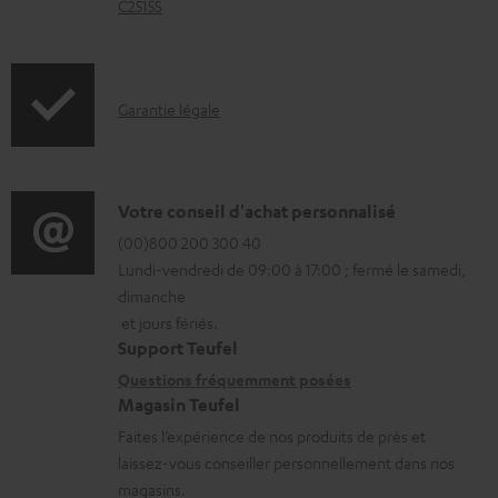
C2515S
h
a
r
I
Garantie légale
g
n
e
f
a
o
D
Votre conseil d'achat personnalisé
b
r
é
(00)800 200 300 40
l
Lundi-vendredi de 09:00 à 17:00 ; fermé le samedi,
m
t
e
dimanche
a
a
s
et jours fériés.
t
i
Support Teufel
i
l
Questions fréquemment posées
Magasin Teufel
o
s
Faites l’expérience de nos produits de près et
n
c
laissez-vous conseiller personnellement dans nos
s
o
magasins.