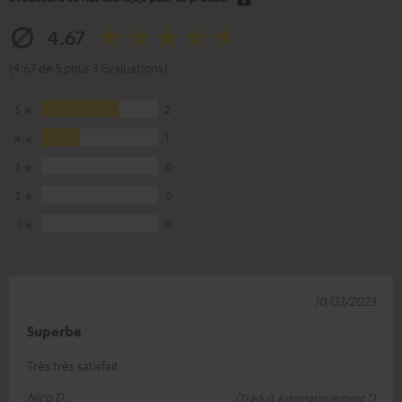
4.67
(4.67 de 5 pour 3 Evaluations)
5
2
4
1
3
0
2
0
1
0
10/03/2023
Superbe
Très très satisfait
Nico D.
(Traduit automatiquement *)