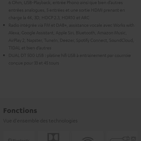
6 Ohm, USB-Playback, entrée Phono ainsi que bien d’autres
entrées analogues, 5 entrées et une sortie HDMI prenant en
charge la 4K, 3D, HDCP 2.3, HDR10 et ARC
Radio intégrée via FM et DAB+, assistance vocale avec Works with
Alexa, Google Assistant, Apple Siri, Bluetooth, Amazon Music,
AirPlay 2, Napster, TuneIn, Deezer, Spotify Connect, SoundCloud,
TIDAL et bien d’autres
DUAL DT 500 USB : platine hifi USB à entrainement par courroie
conçue pour 33 et 45 tours
Fonctions
Vue d'ensemble des technologies