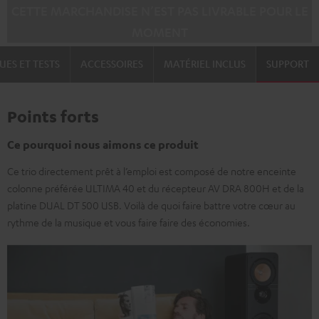
CETTE MARCHANDISE N’EST PAS LIVRABLE POUR LE
MOMENT
UES ET TESTS
ACCESSOIRES
MATÉRIEL INCLUS
SUPPORT
Points forts
Ce pourquoi nous aimons ce produit
Ce trio directement prêt à l’emploi est composé de notre enceinte
colonne préférée ULTIMA 40 et du récepteur AV DRA 800H et de la
platine DUAL DT 500 USB. Voilà de quoi faire battre votre cœur au
rythme de la musique et vous faire faire des économies.