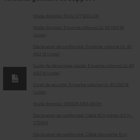
D
Mode d’emploi: DUAL DT 500 USB
o
Mode d’emploi: Enceinte colonne UL 40 Mk3 18
c
(unité)
u
Déclaration de conformité: Enceinte colonne UL 40
m
Mk3 18 (unité)
e
Guide de démarrage rapide: Enceinte colonne UL 40
n
Mk3 18 (unité)
t
Livret de sécurité: Enceinte colonne UL 40 Mk3 18
s
(unité)
t
Mode d’emploi: DENON DRA-800H
é
Déclaration de conformité: Câble RCA stéréo 3.0 m -
l
C7030A
é
Déclaration de conformité: Câble d’enceinte 15 m
c