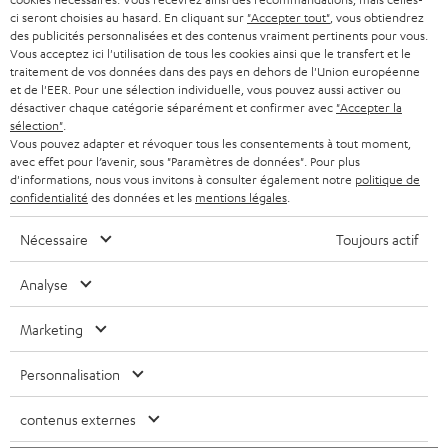
a
ci seront choisies au hasard. En cliquant sur
"Accepter tout"
, vous obtiendrez
des publicités personnalisées et des contenus vraiment pertinents pour vous.
n
Vous acceptez ici l'utilisation de tous les cookies ainsi que le transfert et le
t
traitement de vos données dans des pays en dehors de l'Union européenne
Teufel adhère à la Fédération du e-commerce et de la vente à distance (Fevad) et à sa charte
et de l'EER. Pour une sélection individuelle, vous pouvez aussi activer ou
i
qualité. La Fevad est membre du réseau européen Ecommerce Europe Trustmark.
désactiver chaque catégorie séparément et confirmer avec
"Accepter la
sélection"
.
e
Vous pouvez adapter et révoquer tous les consentements à tout moment,
avec effet pour l’avenir, sous "Paramètres de données". Pour plus
d'informations, nous vous invitons à consulter également notre
politique de
confidentialité
des données et les
mentions légales
.
Nécessaire
Toujours actif
Analyse
Le Blog Teufel
Marketing
Technologies audio, modes, conseils & astuces
Personnalisation
Teufel Support
contenus externes
Questions fréquemment posées
CONTACT