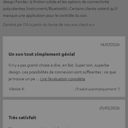
design Fender, la finition solide et les options de connectivité
polyvalentes (instrument/Bluetooth). Certains clients notent qu'il
manque une application pour le contrôle du son.
Généré par l’IA à partir du texte de nos avis client·e·s
14/07/2026
Un son tout simplement génial
Il n'y a pas grand-chose à dire, en fait. Super son, superbe
design. Les possibilités de connexion sont suffisantes ; ce que
je trouve un pe
Lire l’évaluation complète
Vlasios K.
(Traduit automatiquement *)
01/05/2026
Très satisfait