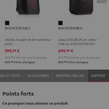
ROCKSTER
ROCKSTER
ROCKSTER AIR 2
ROCKSTER NEO
AIR
NEO
2
Noir
Mobile, bruyant et de nombreux
Jusqu’à 130 dB SPL en crête –
Noir
ports
c’est ça, la ROCKSTER NEO.
599,
€
699,
€
99
99
499,
99
€
Dernier prix le plus bas
599,
99
€
Dernier prix le plus bas
99
99
699,
€
Prix d'origine
899,
€
Prix d'origine
UES ET TESTS
ACCESSOIRES
MATÉRIEL INCLUS
SUPPORT
Points forts
Ce pourquoi nous aimons ce produit