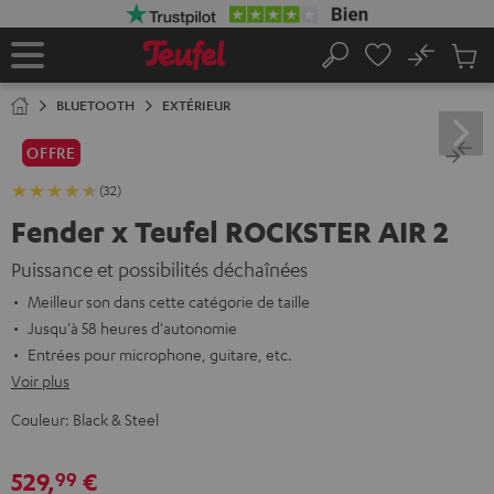
ERS LE
ONTENU
No
Sau
Page
Rechercher
Produi
d’accueil
du
BLUETOOTH
EXTÉRIEUR
panier
OFFRE
(32)
Fender x Teufel ROCKSTER AIR 2
Puissance et possibilités déchaînées
Meilleur son dans cette catégorie de taille
Jusqu'à 58 heures d'autonomie
Entrées pour microphone, guitare, etc.
Voir plus
Couleur:
Black & Steel
529,
€
99