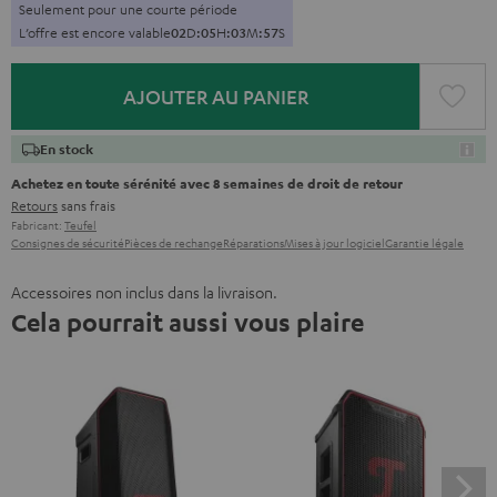
Seulement pour une courte période
L’offre est encore valable
0
2
D
:
0
5
H
:
0
3
M
:
5
6
S
AJOUTER AU PANIER
En stock
Achetez en toute sérénité avec 8 semaines de droit de retour
Retours
sans frais
Fabricant:
Teufel
Consignes de sécurité
Pièces de rechange
Réparations
Mises à jour logiciel
Garantie légale
Accessoires non inclus dans la livraison.
Cela pourrait aussi vous plaire