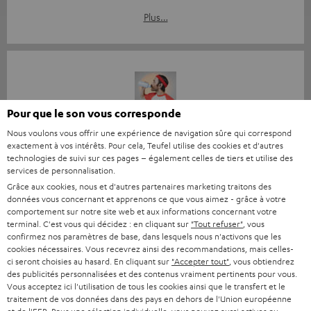
Plus…
Pour que le son vous corresponde
« La puissance à l’état pur », Teufel dévoile sa nouvelle
Nous voulons vous offrir une expérience de navigation sûre qui correspond
enceinte ROCKSTER AIR 2
exactement à vos intérêts. Pour cela, Teufel utilise des cookies et d'autres
technologies de suivi sur ces pages – également celles de tiers et utilise des
https://www.neozone.org
services de personnalisation.
05.09.2023
Grâce aux cookies, nous et d'autres partenaires marketing traitons des
données vous concernant et apprenons ce que vous aimez - grâce à votre
Plus…
comportement sur notre site web et aux informations concernant votre
terminal. C'est vous qui décidez : en cliquant sur
"Tout refuser"
, vous
confirmez nos paramètres de base, dans lesquels nous n'activons que les
cookies nécessaires. Vous recevrez ainsi des recommandations, mais celles-
ci seront choisies au hasard. En cliquant sur
"Accepter tout"
, vous obtiendrez
des publicités personnalisées et des contenus vraiment pertinents pour vous.
Vous acceptez ici l'utilisation de tous les cookies ainsi que le transfert et le
traitement de vos données dans des pays en dehors de l'Union européenne