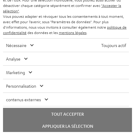
et de l'EER. Pour une sélection individuelle, vous pouvez aussi activer ou
Du gros son nomade avec l’enceinte Teufel ROCKSTER AIR 2
désactiver chaque catégorie séparément et confirmer avec
"Accepter la
sélection"
.
https://www.cowcotland.com
Vous pouvez adapter et révoquer tous les consentements à tout moment,
04.09.2023
avec effet pour l’avenir, sous "Paramètres de données". Pour plus
d'informations, nous vous invitons à consulter également notre
politique de
confidentialité
des données et les
mentions légales
.
Plus…
Nécessaire
Toujours actif
Analyse
Marketing
Une grosse enceinte pour les soirées et les petits concerts
Personnalisation
chez Teufel
mac4ever.com
contenus externes
04.09.2023
TOUT ACCEPTER
Plus…
Lancer
APPLIQUER LA SÉLECTION
le
chat