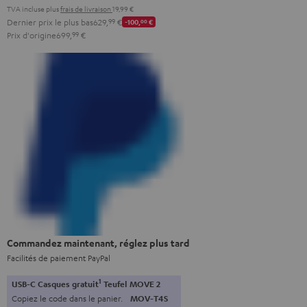
TVA incluse
plus
frais de livraison
19,99 €
Dernier prix le plus bas
629,
99
€
-100,
00
€
Prix d'origine
699,
99
€
Commandez maintenant, réglez plus tard
Facilités de paiement PayPal
1
USB-C Casques gratuit
Teufel MOVE 2
Copiez le code dans le panier.
MOV-T4S