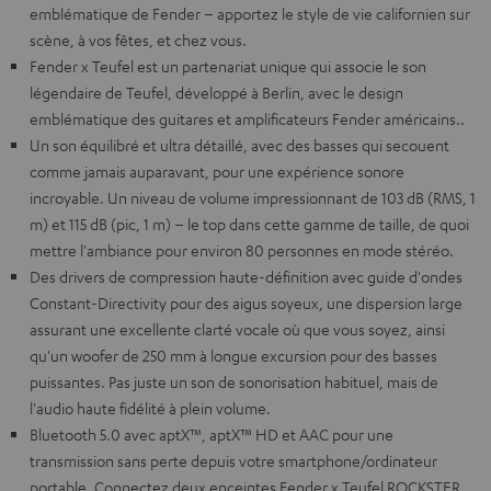
emblématique de Fender – apportez le style de vie californien sur
scène, à vos fêtes, et chez vous.
Fender x Teufel est un partenariat unique qui associe le son
légendaire de Teufel, développé à Berlin, avec le design
emblématique des guitares et amplificateurs Fender américains..
Un son équilibré et ultra détaillé, avec des basses qui secouent
comme jamais auparavant, pour une expérience sonore
incroyable. Un niveau de volume impressionnant de 103 dB (RMS, 1
m) et 115 dB (pic, 1 m) – le top dans cette gamme de taille, de quoi
mettre l'ambiance pour environ 80 personnes en mode stéréo.
Des drivers de compression haute-définition avec guide d'ondes
Constant-Directivity pour des aigus soyeux, une dispersion large
assurant une excellente clarté vocale où que vous soyez, ainsi
qu'un woofer de 250 mm à longue excursion pour des basses
puissantes. Pas juste un son de sonorisation habituel, mais de
l'audio haute fidélité à plein volume.
Bluetooth 5.0 avec aptX™, aptX™ HD et AAC pour une
transmission sans perte depuis votre smartphone/ordinateur
portable. Connectez deux enceintes Fender x Teufel ROCKSTER