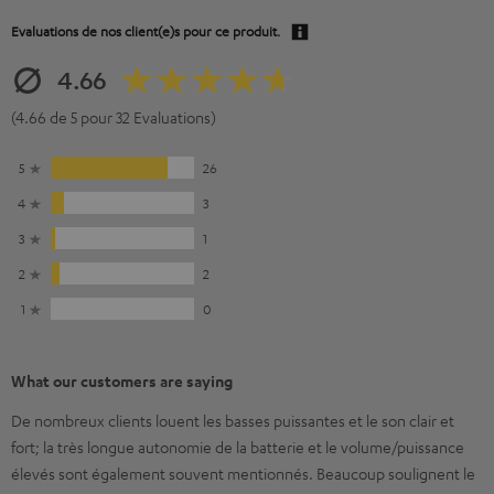
Evaluations de nos client(e)s pour ce produit.
4.66
(4.66 de 5 pour 32 Evaluations)
5
26
4
3
3
1
2
2
1
0
What our customers are saying
De nombreux clients louent les basses puissantes et le son clair et
fort; la très longue autonomie de la batterie et le volume/puissance
élevés sont également souvent mentionnés. Beaucoup soulignent le