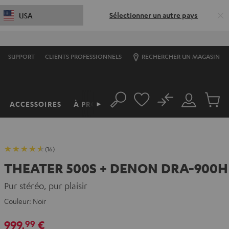
Sélectionner un autre pays
USA
S
SUPPORT
CLIENTS PROFESSIONNELS
RECHERCHER UN MAGASIN
No
ACCESSOIRES
À PROPOS
►
Rechercher
Mon
Produit
compte
du
panier
(16)
THEATER 500S + DENON DRA-900H
Pur stéréo, pur plaisir
Couleur:
Noir
999,
€
99