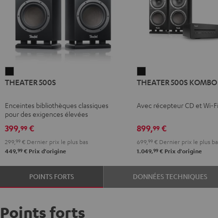
THEATER
THEATER
THEATER 500S
THEATER 500S KOMBO 
500S
500S
Noir
KOMBO
Enceintes bibliothèques classiques
Avec récepteur CD et Wi-F
2
pour des exigences élevées
Noir
399,
€
899,
€
99
99
299,
99
€
Dernier prix le plus bas
699,
99
€
Dernier prix le plus ba
99
99
449,
€
Prix d'origine
1.049,
€
Prix d'origine
POINTS FORTS
DONNÉES TECHNIQUES
Points forts