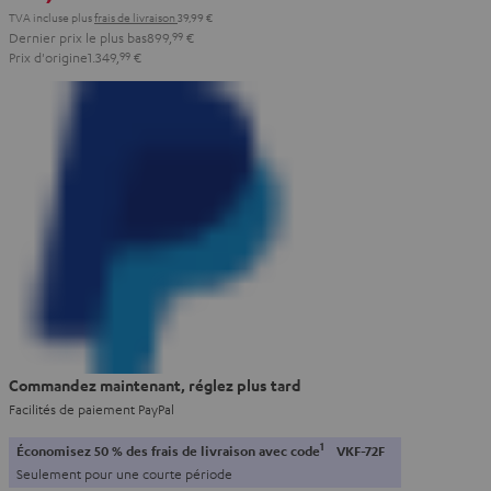
TVA incluse
plus
frais de livraison
39,99 €
Dernier prix le plus bas
899,
99
€
Prix d'origine
1.349,
99
€
Commandez maintenant, réglez plus tard
Facilités de paiement PayPal
1
Économisez 50 % des frais de livraison avec code
VKF-72F
Seulement pour une courte période