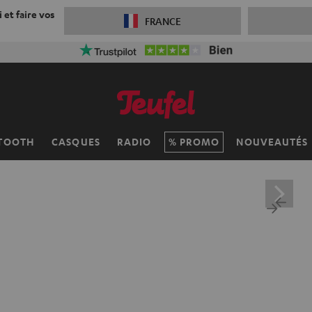
 et faire vos
FRANCE
 réduction sur la livraison
VKF-72F
05
D
:
19
H
:
41
M
:
06
TOOTH
CASQUES
RADIO
PROMO
NOUVEAUTÉS