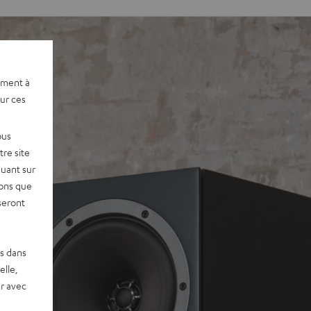
ement à
sur ces
ous
re site
quant sur
vons que
seront
es dans
elle,
r avec