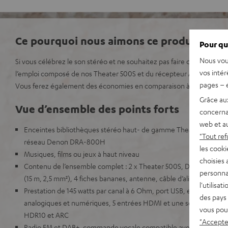
Ce pourquoi nous aimons ce produit
Pour qu
Nous vou
Si vous célébrez le son stéréo et ne souhaitez pas faire de comprom
vos intér
l’emploi composé de nos Theater 500S et du récepteur AV stéréo D
pages – é
Vous ferez également des économies en comparaison à des achats 
Grâce au
Vue d’ensemble des points forts
concerna
web et au
Enceintes bibliothèques stéréo haut- de gamme Theater 500S av
"Tout ref
réseau Denon DRA-800H
les cooki
Musiques, films ou jeux à haut niveau
choisies 
Contenu de l’ensemble complet : 2 x Theater 500S, Denon DRA-8
personna
(15 m, 2,5 mm²), 4 fiches bananes, antenne, câble d’alimentatio
l'utilisa
Prestation de 145 watts par canal à 6 Ohm, port USB, entrée phon
des pays 
analogiques et numériques, 5 entrées HDMI et une sortie HDMI c
vous pou
HDR10 et ARC
"Accepter
Radio FM et DAB+, commande vocale compatible avec Alexa, Google