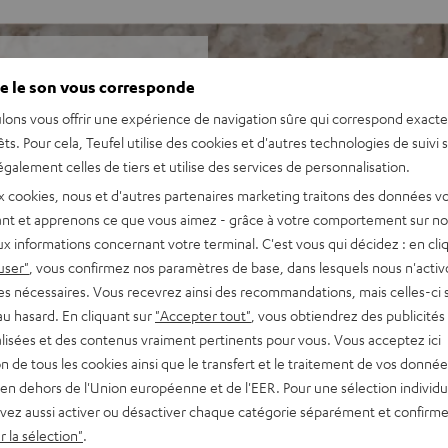
e le son vous corresponde
lons vous offrir une expérience de navigation sûre qui correspond exact
is, cet ensemble prêt à
êts. Pour cela, Teufel utilise des cookies et d'autres technologies de suivi 
enon est conçu pour vous.
galement celles de tiers et utilise des services de personnalisation.
séparés.
x cookies, nous et d'autres partenaires marketing traitons des données v
nt et apprenons ce que vous aimez - grâce à votre comportement sur not
x informations concernant votre terminal. C'est vous qui décidez : en cli
ec récepteur AV stéréo et
user"
, vous confirmez nos paramètres de base, dans lesquels nous n'acti
es nécessaires. Vous recevrez ainsi des recommandations, mais celles-ci 
au hasard. En cliquant sur
"Accepter tout"
, vous obtiendrez des publicités
00H, câbles de haut-parleur
lisées et des contenus vraiment pertinents pour vous. Vous acceptez ici
n, télécommande
tion de tous les cookies ainsi que le transfert et le traitement de vos donné
o et autres entrées
en dehors de l'Union européenne et de l'EER. Pour une sélection individu
ompatible 4K, 3D, HDCP 2.3,
vez aussi activer ou désactiver chaque catégorie séparément et confirme
 la sélection"
.
 Assistant, Apple Siri,