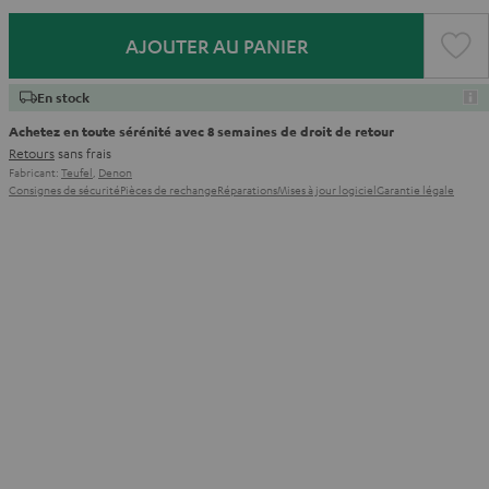
AJOUTER AU PANIER
En stock
Achetez en toute sérénité avec 8 semaines de droit de retour
Retours
sans frais
Fabricant:
Teufel
,
Denon
Consignes de sécurité
Pièces de rechange
Réparations
Mises à jour logiciel
Garantie légale