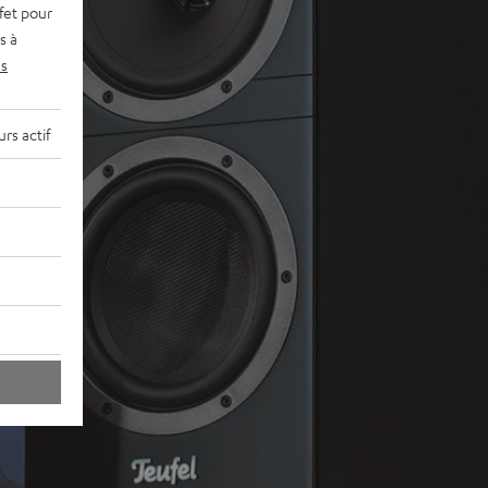
fet pour
s à
s
rs actif