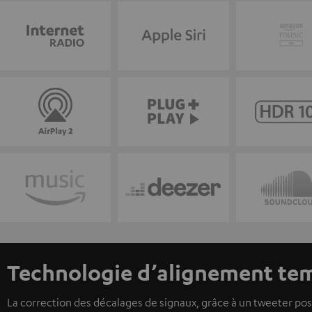
Technologie d’alignement te
La correction des décalages de signaux, grâce à un tweeter posit