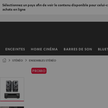
Sélectionnez un pays afin de voir le contenu disponible pour celui-ci
achats en ligne
ERS LE
50% de
ONTENU
ENCEINTES
HOME CINÉMA
BARRES DE SON
BLUE
Page
d’accueil
STÉRÉO
ENSEMBLES STÉRÉO
PROMO