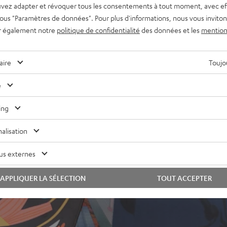
vez adapter et révoquer tous les consentements à tout moment, avec ef
otify Connect, Soundcloud,
 sous "Paramètres de données". Pour plus d'informations, nous vous inviton
r également notre
politique de confidentialité
des données et les
mention
écepteur TV et caisson de
kevlar ultra résistante,
aire
Toujou
açade magnétique
dentique, indépendamment de
e
tallation murale ou autre.
ing
alisation
us externes
APPLIQUER LA SÉLECTION
TOUT ACCEPTER